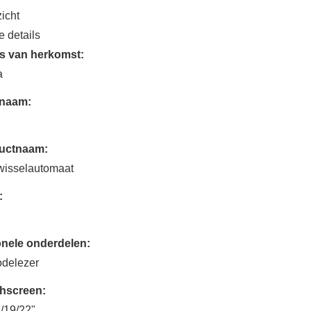
icht
e details
ts van herkomst:
a
naam:
uctnaam:
wisselautomaat
:
onele onderdelen:
odelezer
hscreen:
/19/22"