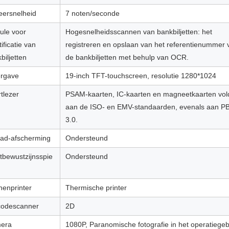
ersnelheid
7 noten/seconde
ule voor
Hogesnelheidsscannen van bankbiljetten: het
tificatie van
registreren en opslaan van het referentienummer 
biljetten
de bankbiljetten met behulp van OCR.
rgave
19-inch TFT-touchscreen, resolutie 1280*1024
tlezer
PSAM-kaarten, IC-kaarten en magneetkaarten vo
aan de ISO- en EMV-standaarden, evenals aan 
3.0.
ad-afscherming
Ondersteund
tbewustzijnsspie
Ondersteund
enprinter
Thermische printer
codescanner
2D
era
1080P, Paranomische fotografie in het operatiegeb