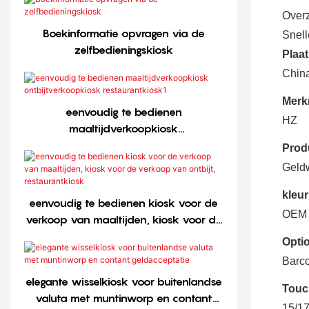
Overz
Boekinformatie opvragen via de
Snell
zelfbedieningskiosk
Plaa
Chin
Merk
eenvoudig te bedienen
HZ
maaltijdverkoopkiosk
ontbijtverkoopkiosk restaurantkiosk1
Prod
Geld
kleur
eenvoudig te bedienen kiosk voor de
OEM
verkoop van maaltijden, kiosk voor de
verkoop van ontbijt, restaurantkiosk
Opti
Barc
elegante wisselkiosk voor buitenlandse
Touc
valuta met muntinworp en contant
15/17