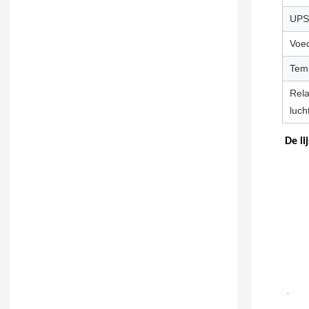
UPS
Voe
Tem
Rela
luch
De li
 .