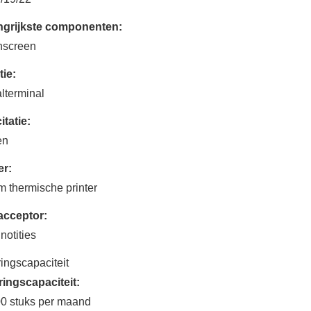
ngrijkste componenten:
hscreen
ie:
lterminal
itatie:
en
er:
 thermische printer
acceptor:
notities
ingscapaciteit
ingscapaciteit:
0 stuks per maand