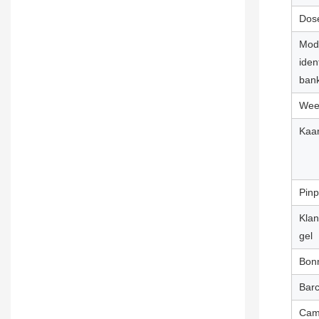
Dose
Mod
iden
bank
Wee
Kaar
Pinp
Klan
gel
Bonn
Bar
Cam