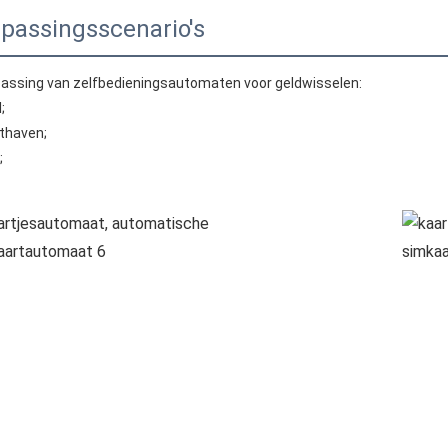
passingsscenario's
passing van zelfbedieningsautomaten voor geldwisselen:
;
hthaven;
;