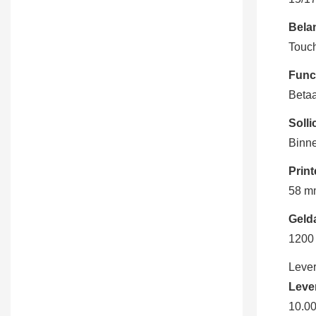
geldacceptatie
Bela
Touc
Funct
Betaa
Sollic
Binn
Print
58 mm
Geld
1200 
Lever
Lever
10.00