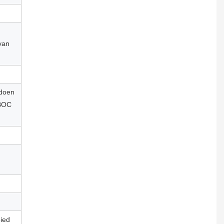
van
ldoen
PBOC
ied