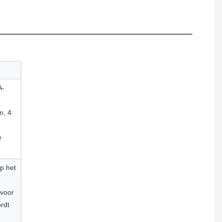
A-
n, 4
e
p het
 voor
rdt