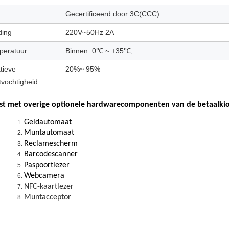
Gecertificeerd door 3C(CCC)
ding
220V~50Hz 2A
peratuur
Binnen: 0℃ ~ +35℃;
tieve
20%~ 95%
tvochtigheid
jst met overige optionele hardwarecomponenten van de betaalkiosk
Geldautomaat
Muntautomaat
Reclamescherm
Barcodescanner
Paspoortlezer
Webcamera
NFC-kaartlezer
Muntacceptor