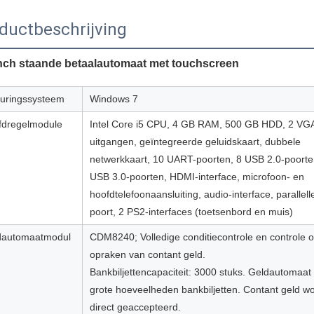
ductbeschrijving
nch staande betaalautomaat met touchscreen
uringssysteem
Windows 7
fdregelmodule
Intel Core i5 CPU, 4 GB RAM, 500 GB HDD, 2 VG
uitgangen, geïntegreerde geluidskaart, dubbele
netwerkkaart, 10 UART-poorten, 8 USB 2.0-poorte
USB 3.0-poorten, HDMI-interface, microfoon- en
hoofdtelefoonaansluiting, audio-interface, parallell
poort, 2 PS2-interfaces (toetsenbord en muis)
dautomaatmodul
CDM8240; Volledige conditiecontrole en controle o
opraken van contant geld.
Bankbiljettencapaciteit: 3000 stuks. Geldautomaat
grote hoeveelheden bankbiljetten. Contant geld wo
direct geaccepteerd.