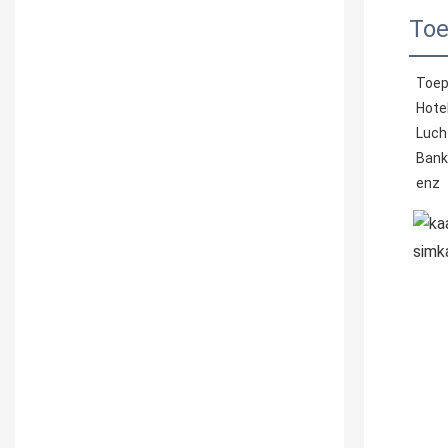
Toe
 Toe
 Hotel
 Luc
 Bank
 enz 