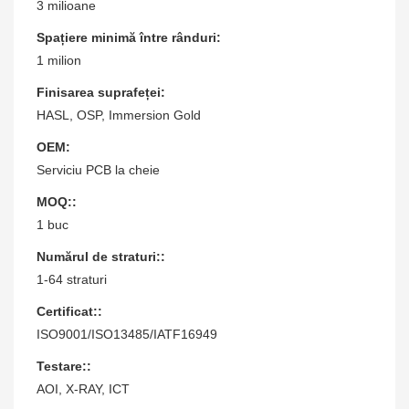
3 milioane
Spațiere minimă între rânduri:
1 milion
Finisarea suprafeței:
HASL, OSP, Immersion Gold
OEM:
Serviciu PCB la cheie
MOQ::
1 buc
Numărul de straturi::
1-64 straturi
Certificat::
ISO9001/ISO13485/IATF16949
Testare::
AOI, X-RAY, ICT