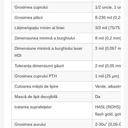
Grosimea cuprului
1/2 uncie, 1 uncie, 
Grosimea plăcii
8-236 mil (0,2-6,
Lățime/spațiu minim al liniei
3/3 mil (75/75 µm
Dimensiunea minimă a burghiului
8 mil (0,2 mm)
Dimensiune minimă a burghiului laser
3 mil (0,067 mm)
HDI
Toleranța dimensiunii găurii
2 mil (0,05 mm)
Grosimea cuprului PTH
1 mil (25 µm)
Culoarea măștii de lipire
Verde, albastru, g
Mască de lipit decojibilă
Da
tratarea suprafețelor
HASL (ROHS), EN
flash gold, gold fi
Grosimea aurului
2-30u" (0,05-0,7