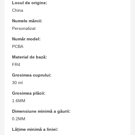
Locul de origine:
China
Numele mărcii:
Personalizat
Număr model:
PCBA
Material de bază:
FR4
Grosimea cuprului:
30 ml
Grosimea plăcii:
1.6MM
Dimensiune minimă a găurii:
0.2MM
Lățime minimă a liniei: