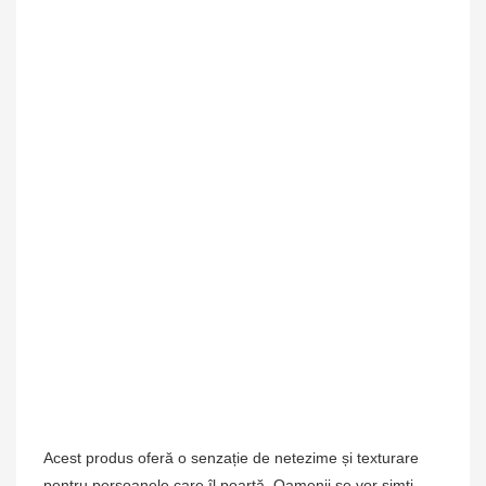
Acest produs oferă o senzație de netezime și texturare
pentru persoanele care îl poartă. Oamenii se vor simți