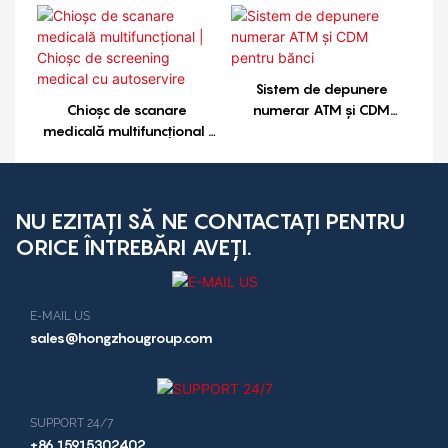
24/7, care acceptă mai
de numerar
multe metode de plată
Sistem de depunere
Chioșc de scanare
numerar ATM și CDM
medicală multifuncțional |
pentru bănci
Chioșc de screening
medical cu autoservire
NU EZITAȚI SĂ NE CONTACTAȚI PENTRU
ORICE ÎNTREBĂRI AVEȚI.
E-MAIL US
sales@hongzhougroup.com
SUPPORT 24/7
+86 15915302402