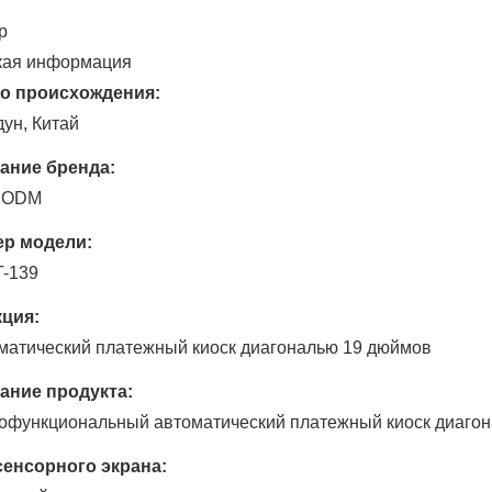
р
кая информация
о происхождения:
дун, Китай
ание бренда:
 ODM
р модели:
-139
ция:
матический платежный киоск диагональю 19 дюймов
ание продукта:
офункциональный автоматический платежный киоск диагон
сенсорного экрана: