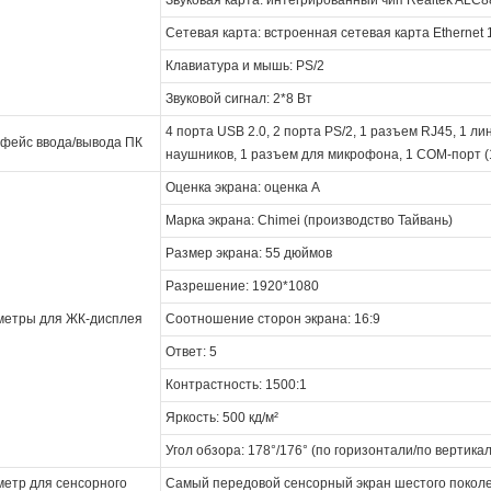
Сетевая карта: встроенная сетевая карта Ethernet 
Клавиатура и мышь: PS/2
Звуковой сигнал: 2*8 Вт
4 порта USB 2.0, 2 порта PS/2, 1 разъем RJ45, 1 л
фейс ввода/вывода ПК
наушников, 1 разъем для микрофона, 1 COM-порт (
Оценка экрана: оценка А
Марка экрана: Chimei (производство Тайвань)
Размер экрана: 55 дюймов
Разрешение: 1920*1080
метры для ЖК-дисплея
Соотношение сторон экрана: 16:9
Ответ: 5
Контрастность: 1500:1
Яркость: 500 кд/м²
Угол обзора: 178°/176° (по горизонтали/по вертика
етр для сенсорного
Самый передовой сенсорный экран шестого покол