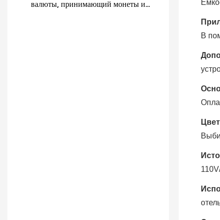
Емко
валюты, принимающий монеты и
наличные.
Прил
В по
Допо
устр
Осно
Опла
Цвет
Выб
Исто
110V
Испо
отел