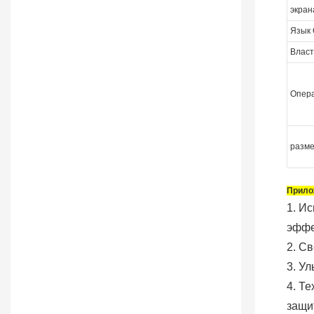
экран
Язык
Власт
Опер
разме
Прило
1. И
эффе
2. С
3. У
4. Т
защит