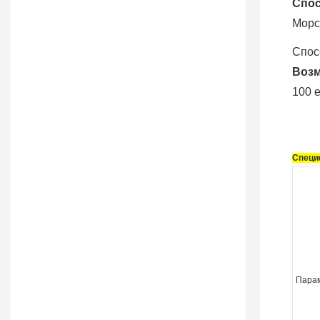
Спос
Морс
Спос
Возм
100 
Специ
Пара