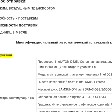
об отправки:
ким, воздушным транспортом
обность к поставкам
ожности поставок:
единиц в месяц
Многофункциональный автоматический платежный ки
фикация
Процессор: Intel ATOM D525 / Основная частота: дв
шины: 800 МГц / Кэш второго уровня: 1 МБ
Модель материнской платы: оригинальная Intel D5
Чипсет материнской платы: Intel NM10 Express.
Жесткий диск: SAMSUNG/Hitachi SATA3.0GB/S/500
Оперативная память: Kingston 4 ГБ/DDR3-1333
метры конфигурации ПК
Графика: Интегрированное графическое ядро ​​Intel
Звуковая карта: интегрированный чип Realtek ALC8