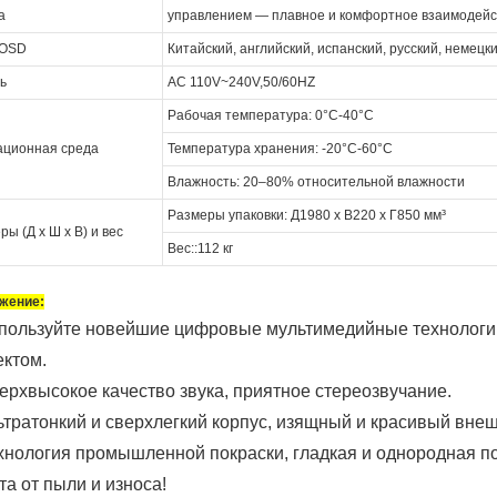
а
управлением — плавное и комфортное взаимодейст
 OSD
Китайский, английский, испанский, русский, немецки
ь
AC 110V~240V,50/60HZ
Рабочая температура: 0°C-40°C
ационная среда
Температура хранения: -20°C-60°C
Влажность: 20–80% относительной влажности
Размеры упаковки: Д1980 x В220 x Г850 мм³
ры (Д x Ш x В) и вес
Вес::112 кг
жение:
спользуйте новейшие цифровые мультимедийные технологи
ктом.
верхвысокое качество звука, приятное стереозвучание.
льтратонкий и сверхлегкий корпус, изящный и красивый внеш
ехнология промышленной покраски, гладкая и однородная п
а от пыли и износа!