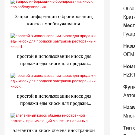
Обзо
Запрос информации о бронировании,
Крат
киоск самообслуживания.
Мест
Гуан
Назв
OEM
простой в использовании киоск для
продажи еды киоск для продажи
Номе
завтраков ресторанный киоск1
HZKT
Функ
простой в использовании киоск для
Авто
продажи еды киоск для продажи
Назв
завтраков ресторанный киоск
Мног
Тип 
элегантный киоск обмена иностранной