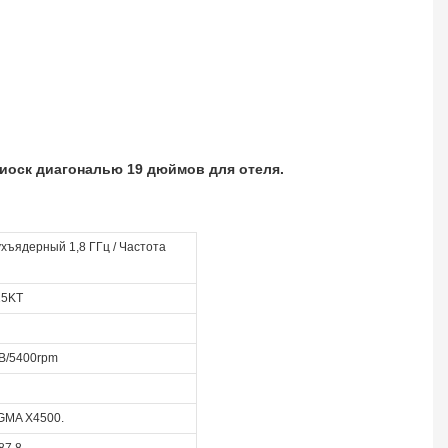
оск диагональю 19 дюймов для отеля.
ухъядерный 1,8 ГГц / Частота
25KT
GB/5400rpm
 GMA X4500.
87 8.