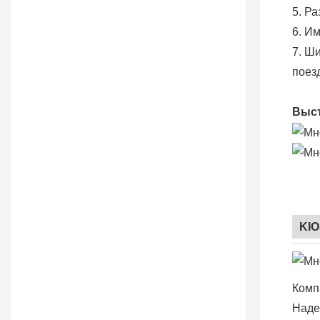
5. Р
6. И
7. Ш
поезд
Выст
KI
Комп
Наде