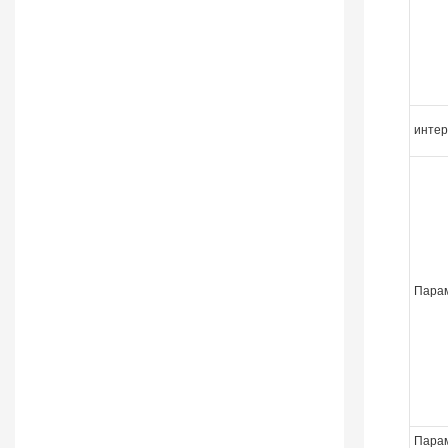
интер
Пара
Парам