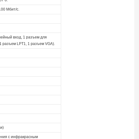
100 Мбит/с.
инейный вход, 1 разъем для
1 разъем LPT1, 1 разъем VGA).
ли)
ения с инфракрасным