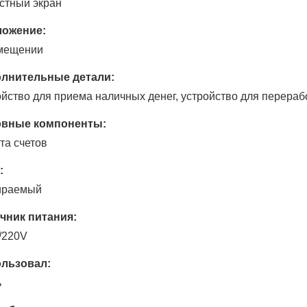
стный экран
ожение:
мещении
лнительные детали:
ойство для приема наличных денег, устройство для перераб
вные компоненты:
та счетов
:
ираемый
чник питания:
/220V
льзовал:
ь