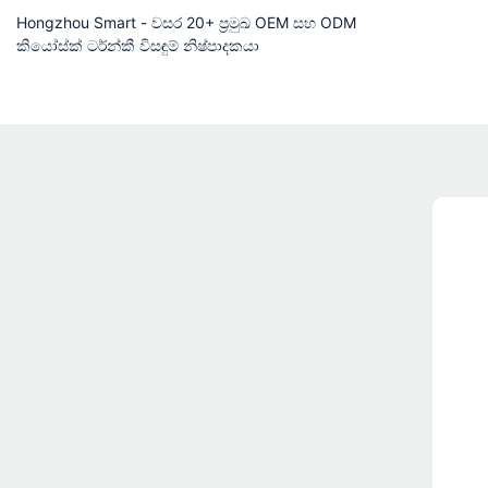
Hongzhou Smart - වසර 20+ ප්‍රමුඛ OEM සහ ODM
කියෝස්ක් ටර්න්කී විසඳුම් නිෂ්පාදකයා