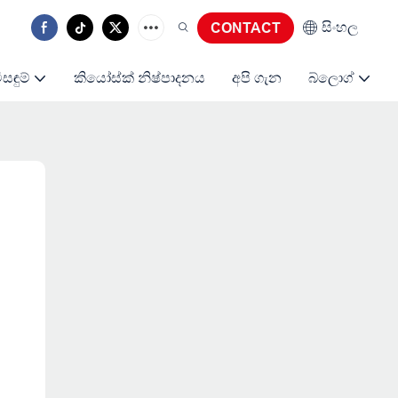
සිංහල
CONTACT
ිසඳුම්
කියෝස්ක් නිෂ්පාදනය
අපි ගැන
බ්ලොග්