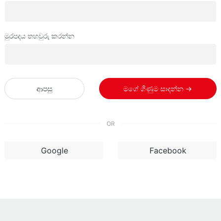
මුරපදය තහවුරු කරන්න
ආපසු
මගේ ගිණුම සාදන්න →
OR
Google
Facebook