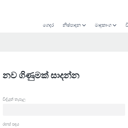
ගෙදර
නිෂ්පාදන
මෘදුකාංග
ව
නව ගිණුමක් සාදන්න
විද්යුත් තැපෑල
රහස් පදය