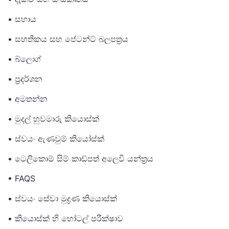
• සහාය
• සහතිකය සහ පේටන්ට් බලපත්‍රය
• බ්ලොග්
• ප්‍රදර්ශන
• අමතන්න
• මුදල් හුවමාරු කියොස්ක්
• ස්වයං ඇණවුම් කියෝස්ක්
• ටෙලිකොම් සිම් කාඩ්පත් අලෙවි යන්ත්‍රය
• FAQS
• ස්වයං සේවා මුද්‍රණ කියොස්ක්
• කියොස්ක් හි හෝටල් පරීක්ෂාව