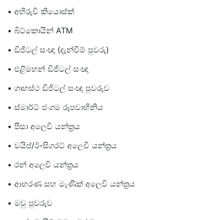
• අභිරුචි කියොස්ක්
• බිට්කොයින් ATM
• ඩිජිටල් සංඥා (දැන්වීම් පුවරු)
• එළිමහන් ඩිජිටල් සංඥා
• ගෘහස්ථ ඩිජිටල් සංඥා පුවරුව
• ස්මාර්ට් ජංගම රූපවාහිනිය
• පීසා අලෙවි යන්ත්‍රය
• වයිප්/ඊ-සිගරට් අලෙවි යන්ත්‍රය
• රන් අලෙවි යන්ත්‍රය
• ආභරණ සහ මැණික් අලෙවි යන්ත්‍රය
• මවු පුවරුව