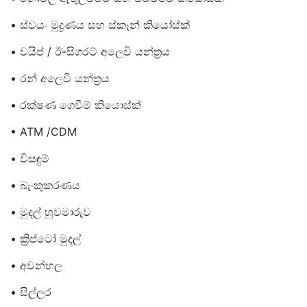
• ස්වයං මුද්‍රණය සහ ස්කෑන් කියෝස්ක්
• වයිප් / ඊ-සිගරට් අලෙවි යන්ත්‍රය
• රන් අලෙවි යන්ත්‍රය
• රක්ෂණ ගෙවීම් කියොස්ක්
• ATM /CDM
• විසඳුම්
• බැංකුකරණය
• මුදල් හුවමාරුව
• ක්‍රිප්ටෝ මුදල්
• අවන්හල
• සිල්ලර