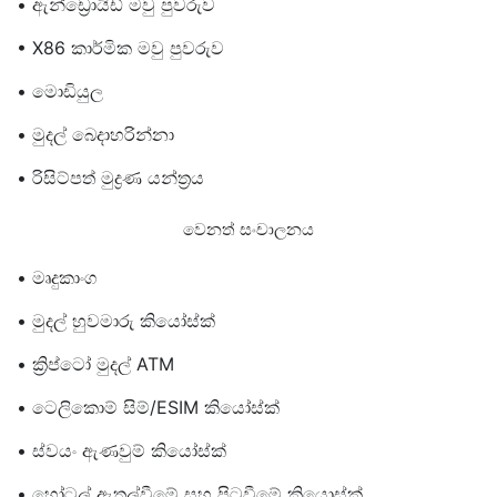
• ඇන්ඩ්‍රොයිඩ් මවු පුවරුව
• X86 කාර්මික මවු පුවරුව
• මොඩියුල
• මුදල් බෙදාහරින්නා
• රිසිට්පත් මුද්‍රණ යන්ත්‍රය
වෙනත් සංචාලනය
• මෘදුකාංග
• මුදල් හුවමාරු කියෝස්ක්
• ක්‍රිප්ටෝ මුදල් ATM
• ටෙලිකොම් සිම්/eSIM කියෝස්ක්
• ස්වයං ඇණවුම් කියෝස්ක්
• හෝටල් ඇතුල්වීමේ සහ පිටවීමේ කියොස්ක්