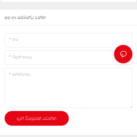
අප හා සම්බන්ධ වන්න
නම
විද්‍යුත් තැපෑල
අන්තර්ගතය
දැන් විමසුමක් යවන්න