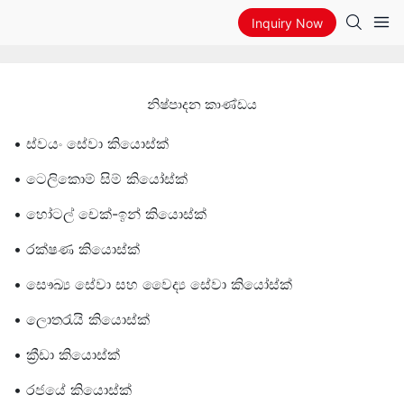
Inquiry Now
නිෂ්පාදන කාණ්ඩය
• ස්වයං සේවා කියොස්ක්
• ටෙලිකොම් සිම් කියෝස්ක්
• හෝටල් චෙක්-ඉන් කියොස්ක්
• රක්ෂණ කියොස්ක්
• සෞඛ්‍ය සේවා සහ වෛද්‍ය සේවා කියෝස්ක්
• ලොතරැයි කියොස්ක්
• ක්‍රීඩා කියොස්ක්
• රජයේ කියොස්ක්