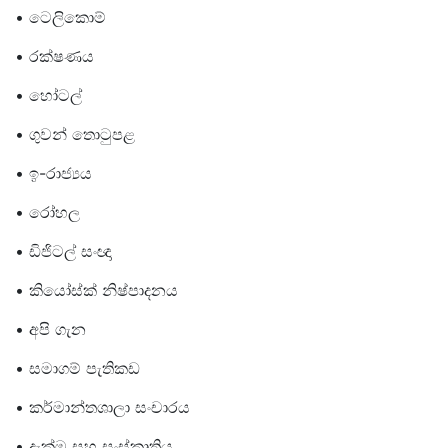
• ටෙලිකොම්
• රක්ෂණය
• හෝටල්
• ගුවන් තොටුපළ
• ඉ-රාජ්‍යය
• රෝහල
• ඩිජිටල් සංඥා
• කියෝස්ක් නිෂ්පාදනය
• අපි ගැන
• සමාගම් පැතිකඩ
• කර්මාන්තශාලා සංචාරය
• දැක්ම සහ සංස්කෘතිය