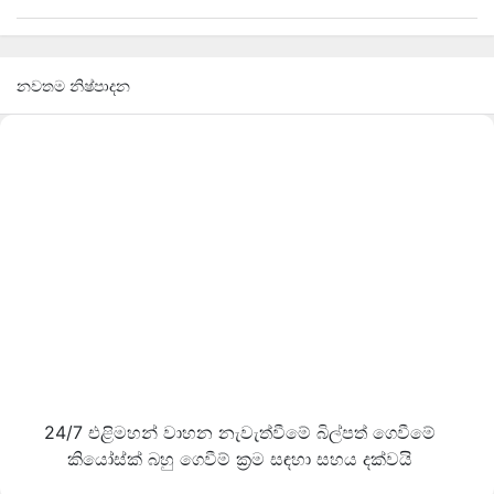
නවතම නිෂ්පාදන
24/7 එළිමහන් වාහන නැවැත්වීමේ බිල්පත් ගෙවීමේ
කියෝස්ක් බහු ගෙවීම් ක්‍රම සඳහා සහය දක්වයි