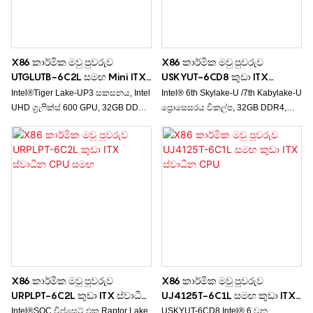
X86 කාර්මික මවු පුවරුව
X86 කාර්මික මවු පුවරුව
UTGLUTB-6C2L සමඟ Mini ITX
USKYUT-6CD8 කුඩා ITX
ස්වාධීන CPU
ස්වාධීන CPU සමඟ
Intel®Tiger Lake-UP3 සකසනය, Intel
Intel® 6th Skylake-U /7th Kabylake-U
UHD ග්‍රැෆික්ස් 600 GPU, 32GB DDR4,
ප්‍රොසෙසරය විකල්ප, 32GB DDR4,
සංදර්ශක හතරක් (සමමුහුර්තකරණය/
ත්‍රිත්ව සංදර්ශකය, 10USB, 1 SATA 3.0
අසමමුහුර්තකරණය), 4G/5G
සහ 6 COM සඳහා සහය දක්වයි.
මොඩියුලයට සහය දක්වයි, USB නූල්
10ක්
X86 කාර්මික මවු පුවරුව
X86 කාර්මික මවු පුවරුව
URPLPT-6C2L කුඩා ITX ස්වාධීන
UJ4125T-6C1L සමඟ කුඩා ITX
CPU සමඟ
ස්වාධීන CPU
Intel®SOC චිප්සෙට් එක Raptor Lake
USKYUT-6CD8 Intel® 6 වන