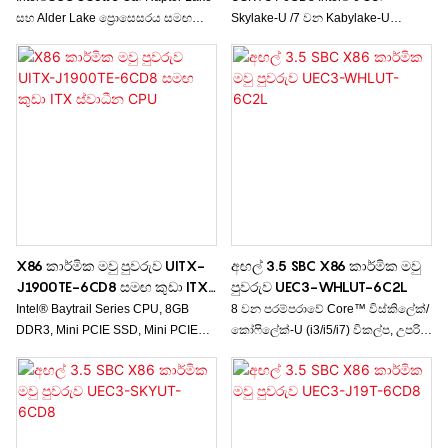
සහ Alder Lake ප්‍රොසෙසරය සමඟ
Skylake-U /7 වන Kabylake-U
විකල්ප, 64GB DDR 4, USB 4ක් සහ
ප්‍රොසෙසරය විකල්ප, 32GB DDR4,
COM 6ක් සමඟින්, 4G/5G මොඩියුලය
ත්‍රිත්ව සංදර්ශක සඳහා සහය දක්වයි,
සහ සමමුහුර්ත/අසමමුහුර්ත සංදර්ශකය
10USB, 1 SATA 3.0 සහ 6 COM
4ක් සඳහා සහය දක්වයි.
X86 කාර්මික මවු පුවරුව UITX-
අඟල් 3.5 SBC X86 කාර්මික මවු
J1900TE-6CD8 සමඟ කුඩා ITX
පුවරුව UEC3-WHLUT-6C2L
ස්වාධීන CPU
Intel® Baytrail Series CPU, 8GB
8 වන පරම්පරාවේ Core™ විස්කිලේක්/
DDR3, Mini PCIE SSD, Mini PCIE
කෝෆිලේක්-U (i3/i5/i7) විකල්ප, උපරිම
WIFI+Bluetooth, 2/6 COM විකල්ප
16GB DDR4, ද්විත්ව LAN, ද්විත්ව
සඳහා සහය දක්වයි.
සංදර්ශක සඳහා සහය දක්වයි, USB 10
සහ COM 6ක් සහිත Intel® SOC
චිප්සෙට්.