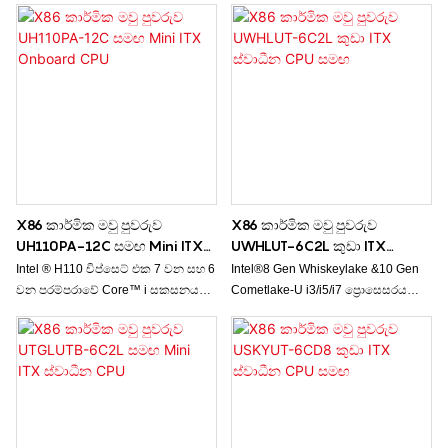
3ක්, USB පෝට් 12ක් සහ COM 12ක්
32GB DDR4, 14* USB threasds, 2*
සමඟින්, 3G මොඩියුලය සහ SIM කාඩ්
SATA 3.0, 3G/4G මොඩියුල විකල්ප
පතක් සඳහා සහය දක්වයි.
සඳහා සහය දක්වයි.
X86 කාර්මික මවු පුවරුව
X86 කාර්මික මවු පුවරුව
UH110PA-12C සමඟ Mini ITX
UWHLUT-6C2L කුඩා ITX
Onboard CPU
ස්වාධීන CPU සමඟ
Intel ® H110 චිප්සෙට් එක 7 වන සහ 6
Intel®8 Gen Whiskeylake &10 Gen
වන පරම්පරාවේ Core™ i සකසනය
Cometlake-U i3/i5/i7 ප්‍රොසෙසරය
සඳහා සහය දක්වයි, නූල් 12 ක් සහ
විකල්ප, 32GB DDR4, ත්‍රිත්ව
COM 12 ක් සමඟින්, M.2 WIFI සහ
සමමුහුර්ත/අසමමුහුර්ත සංදර්ශකය, 10
3G/4G මොඩියුලය සඳහා එකවර සහය
USB සහ 6 COM සඳහා සහය දක්වයි.
දක්වයි.