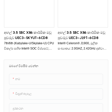
අඟල් 3.5 SBC X86 කාර්මික මවු
අඟල් 3.5 SBC X86 කාර්මික මවු
පුවරුව UEC3-SKYUT-6CD8
පුවරුව UEC3-J19T-6CD8
7th/6th (Kabylake-U/Skylake-U) CPU
Intel® Celeron® J1900, මූලික
විකල්ප සහිත Intel® SOC චිප්සෙට්;
සංඛ්‍යාතය: 2.0GHZ, 2.42GHz දක්වා
Onboard 2*Intel I211 Gigabit nics,
පිපිරීම, Quad-core, 8GB DDR3, බිල්ට්-
USB නූල් 10ක් සහ COM 6ක්
ඉන් HD ග්‍රැෆික්ස්, 4K සංදර්ශකය, USB
නූල් 10 ක් සහ COM 6 ක්, 4G/Wifi
ඔබගේ විමසීම් යවන්න
සඳහා සහය දක්වයි.
නම
විද්‍යුත් තැපෑල
දුරකථන