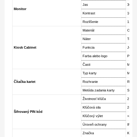
Jas
300 c
Monitor
Kontrast
1000:
Rozlíšenie
1280x
Materiál
Oceľ 
Náter
Techno
Kiosk Cabinet
Funkcia
Jednod
Farba alebo logo
Prispô
Časti
Multim
Typ karty
Magnet
Čítačka kariet
Rozhranie
RS23
Metóda zadania karty
Signál
Životnosť kľúča
2 000 
Kľúčová sila
2-3N
Šifrovaný PIN kód
Kľúčový výlet
>2,5 
Úroveň ochrany
IP65
Značka
Kód ho