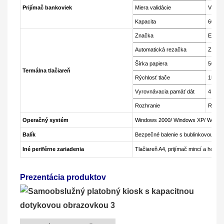
Prijímač bankoviek
Miera validácie
Vyšši
Kapacita
600 a
Značka
Epson
Automatická rezačka
Zahrn
Šírka papiera
50 mm
Termálna tlačiareň
Rýchlosť tlače
150 m
Vyrovnávacia pamäť dát
4 kB
Rozhranie
RS23
Operačný systém
Windows 2000/ Windows XP/ Windo
Balík
Bezpečné balenie s bublinkovou pen
Iné periférne zariadenia
Tlačiareň A4, prijímač mincí a hotov
Prezentácia produktov