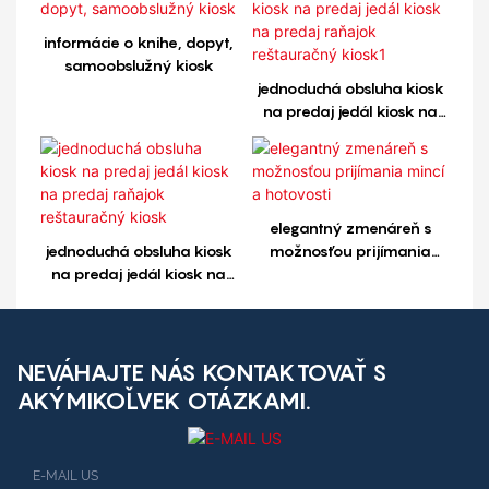
informácie o knihe, dopyt,
samoobslužný kiosk
jednoduchá obsluha kiosk
na predaj jedál kiosk na
predaj raňajok
reštauračný kiosk1
elegantný zmenáreň s
jednoduchá obsluha kiosk
možnosťou prijímania
na predaj jedál kiosk na
mincí a hotovosti
predaj raňajok
reštauračný kiosk
NEVÁHAJTE NÁS KONTAKTOVAŤ S
AKÝMIKOĽVEK OTÁZKAMI.
E-MAIL US