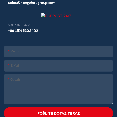
sales@hongzhougroup.com
SUPPORT 24/7
+86 15915302402
Meno
E-Mail
Obsah
POŠLITE DOTAZ TERAZ