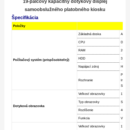
19-palcový kapacitný dotykový displej
samoobslužného platobného kiosku
Špecifikácia
Položky
Podr
Základná doska
Advan
CPU
Dvojja
RAM
2GB/
HDD
320G/
Počítačový systém (prispôsobiteľný)
Napájací zdroj
Hunt K
Porty 
Rozhranie
Integr
Sieťov
Veľkosť obrazovky
17”, 1
Typ obrazovky
SAW, I
Dotyková obrazovka
Rozlíšenie
4096x
Funkcia
Vysoká
Veľkosť obrazovky
17”, 1