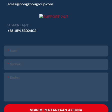
sales@hongzhougroup.com
SUPPORT 24/7
+86 15915302402
Nami
Surélék
Eusina
NGIRIM PERTANYAAN AYEUNA