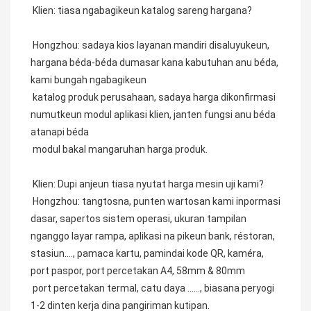
Klien: tiasa ngabagikeun katalog sareng hargana?
 Hongzhou: sadaya kios layanan mandiri disaluyukeun, 
hargana béda-béda dumasar kana kabutuhan anu béda, 
kami bungah ngabagikeun
 katalog produk perusahaan, sadaya harga dikonfirmasi 
numutkeun modul aplikasi klien, janten fungsi anu béda 
atanapi béda
 modul bakal mangaruhan harga produk.
 Klien: Dupi anjeun tiasa nyutat harga mesin uji kami?
 Hongzhou: tangtosna, punten wartosan kami inpormasi 
dasar, sapertos sistem operasi, ukuran tampilan 
nganggo layar rampa, aplikasi na pikeun bank, réstoran, 
stasiun…., pamaca kartu, pamindai kode QR, kaméra, 
port paspor, port percetakan A4, 58mm & 80mm
 port percetakan termal, catu daya ……, biasana peryogi 
1-2 dinten kerja dina pangiriman kutipan.