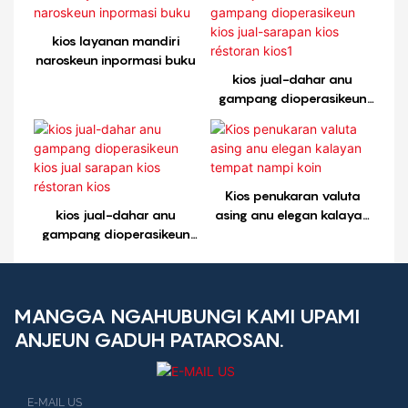
kios layanan mandiri
naroskeun inpormasi buku
kios jual-dahar anu
gampang dioperasikeun
kios jual-sarapan kios
réstoran kios1
Kios penukaran valuta
kios jual-dahar anu
asing anu elegan kalayan
gampang dioperasikeun
tempat nampi koin
kios jual sarapan kios
réstoran kios
MANGGA NGAHUBUNGI KAMI UPAMI
ANJEUN GADUH PATAROSAN.
E-MAIL US