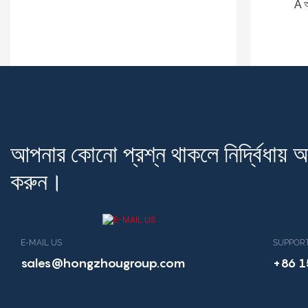
A
আ
আপনার কোনো প্রশ্ন থাকলে নির্দ্বিধায়
করুন।
E-MAIL US
SUPPORT
sales@hongzhougroup.com
+86 