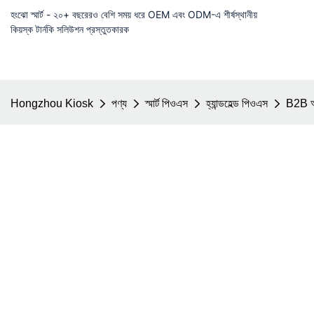
হংঝো স্মার্ট - ২০+ বছরেরও বেশি সময় ধরে OEM এবং ODM-এ শীর্ষস্থানীয়
কিয়স্ক টার্নকি সলিউশন প্রস্তুতকারক
Hongzhou Kiosk
পণ্য
স্মার্ট পিওএস
হ্যান্ডহেল্ড পিওএস
B2B অ