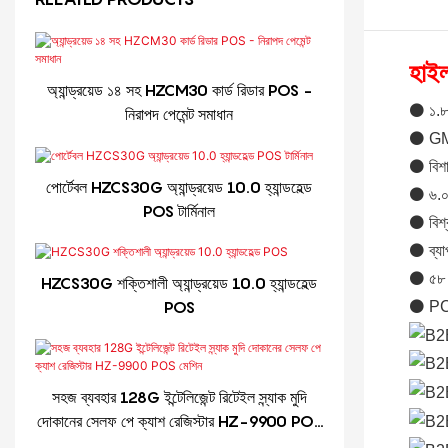
হাই
অ্যান্ড্রয়েড ১৪ সহ HZCM30 কার্ড রিডার POS -
⚫ ১.৮ 
নিরাপদ পেমেন্ট সমাধান
⚫ GMS
⚫ বিশাল
পোর্টেবল HZCS30G অ্যান্ড্রয়েড 10.0 হ্যান্ডহেল্ড
⚫ ৬.০ 
POS টার্মিনাল
⚫ বিশ্
⚫ ব্যাপ
⚫ ৫৮ মি
HZCS30G শক্তিশালী অ্যান্ড্রয়েড 10.0 হ্যান্ডহেল্ড
POS
⚫ PCI
সহজ ব্যবহার 128G ইন্টেলিজেন্ট রিটেইল স্ন্যাক মুদি
দোকানের সেলফ পে ক্যাশ রেজিস্টার HZ-9900 POS
মেশিন