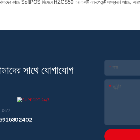
মাদের কাছে SoftPOS হিসেবে HZCS50 এর একটি নন-পেমেন্ট সংস্করণ আছে, আরও তথ্
 আমাদের সাথে যোগাযোগ
নাম
কন্টেন্ট
 24/7
15915302402