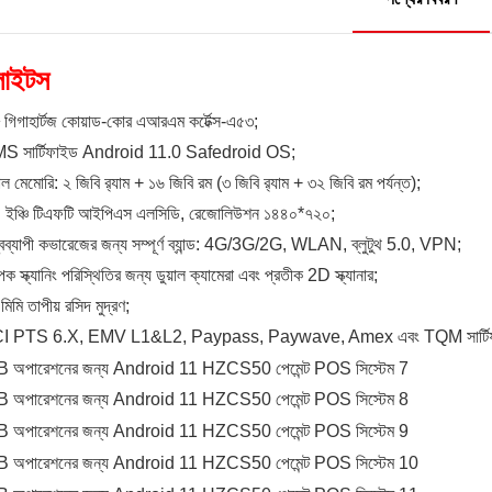
লাইটস
গিগাহার্টজ কোয়াড-কোর এআরএম কর্টেক্স-এ৫৩;
 সার্টিফাইড Android 11.0 Safedroid OS;
 মেমোরি: ২ জিবি র‍্যাম + ১৬ জিবি রম (৩ জিবি র‍্যাম + ৩২ জিবি রম পর্যন্ত);
ইঞ্চি টিএফটি আইপিএস এলসিডি, রেজোলিউশন ১৪৪০*৭২০;
বব্যাপী কভারেজের জন্য সম্পূর্ণ ব্যান্ড: 4G/3G/2G, WLAN, ব্লুটুথ 5.0, VPN;
ক স্ক্যানিং পরিস্থিতির জন্য ডুয়াল ক্যামেরা এবং প্রতীক 2D স্ক্যানার;
মি তাপীয় রসিদ মুদ্রণ;
 PTS 6.X, EMV L1&L2, Paypass, Paywave, Amex এবং TQM সার্টিফা