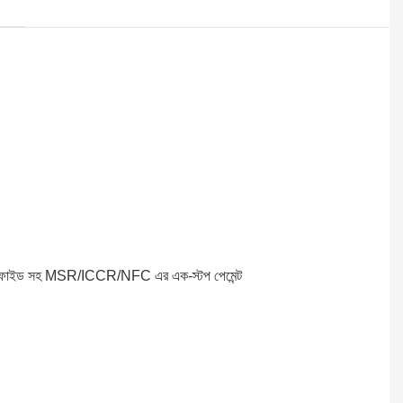
ইড সহ MSR/ICCR/NFC এর এক-স্টপ পেমেন্ট