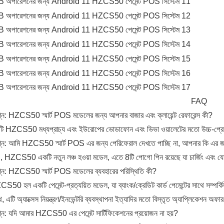
FAQ
্ন:
HZCS50 স্মার্ট POS মডেলের জন্য আপনার বাজার এবং ক্লায়েন্ট রেফারেন্স কী?
ি
HZCS50 মধ্যপ্রাচ্য এবং ইউরোপের ভোডাফোন এবং ভিভা ওয়ালেটের মতো উচ্চ-প্রোফা
্ন:
আমি HZCS50 স্মার্ট POS এর জন্য পেরিফেরাল দেখতে পাচ্ছি না, আপনার কি এর জন
, HZCS50 একটি নতুন লঞ্চ হওয়া মডেল, এতে 8টি পোগো পিন রয়েছে যা চার্জিং এবং যো
্ন:
HZCS50 স্মার্ট POS মডেলের ব্যবহারের পরিস্থিতি কী?
ZCS50
হল একটি পেমেন্ট-প্রত্যয়িত মডেল, যা ব্যাংক/ক্রেডিট কার্ড পেমেন্টের সাথে সম্পর্ক
ে, এটি অ্যাক্সেস নিয়ন্ত্রণ/ইনভেন্টরি ব্যবস্থাপনা ইত্যাদির মতো বিস্তৃত অ্যাপ্লিকেশন অফ
্ন:
যদি আমার HZCS50 এর পেমেন্ট সার্টিফিকেশনের প্রয়োজন না হয়?