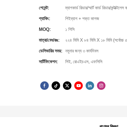
পেমেন্ট:
ম্যাগকার্ড রিডার/স্মার্ট কার্ড রিডার/কন্টাক্টলেস 
প্যাকিং:
পিইব্যাগ + শক্ত কাগজ
MOQ:
১ পিসি
মাত্রা/বেধ/রঙ:
২২৪ মিমি X ৮৪ মিমি X ১৮ মিমি (সর্বোচ্চ ৫
ডেলিভারির সময়:
নমুনার জন্য ৩ কার্যদিবস
সার্টিফিকেশন:
সিই, রোএইচএস, এফসিসি
পণ্যের বিবরণ