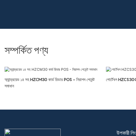
সম্পর্কিত পণ্য
অ্যান্ড্রয়েড ১৪ সহ HZCM30 কার্ড রিডার POS - নিরাপদ পেমেন্ট
পোর্টেবল HZCS30G অ্য
সমাধান
উপকারী লি