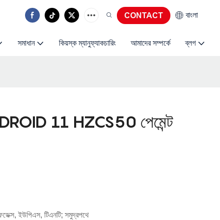
বাংলা
CONTACT
সমাধান
কিয়স্ক ম্যানুফ্যাকচারিং
আমাদের সম্পর্কে
ব্লগ
NDROID 11 HZCS50 পেমেন্ট
েডেক্স, ইউপিএস, টিএনটি; সমুদ্রপথে