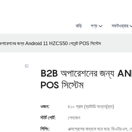
বাড়ি
পণ্য
সফটওয়্যার
পারেশনের জন্য Android 11 HZCS50 পেমেন্ট POS সিস্টেম
B2B অপারেশনের জন্য A
POS সিস্টেম
ওজন:
৪১০ গ্রাম (ব্যাটারি অন্তর্ভুক্ত)
স্টার্ট পোর্ট:
শেনজেন
শিপিং:
এক্সপ্রেসের মাধ্যমে ঘরে ঘরে: ডিএইচএল, ফ