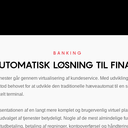
BANKING
UTOMATISK LØSNING TIL FI
enester går gennem virtualisering af kundeservice. Med udvikling
tod behovet for at udvikle den traditionelle hæveautomat til en 
elt terminal.
ntationen af ​​en langt mere komplet og brugervenlig virtuel pla
dvalget af tjenester betydeligt. Nogle af de mest almindelige fun
dbetaling, betaling af regninger, kontooverførsel og håndtering 