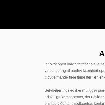
A
Innovationen inden for finansielle tj
virtualisering af bankvirksomhed ops
tilbyde mange flere tjenester i en enk
Selvbetjeningskiosker muliggør præse
adskillige komponenter, der udvider u
omfatter: Kontantmodtagelse, kontantu