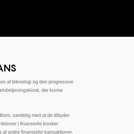
NANS
en af ​​teknologi og den progressive
selvbetjeningskiosk, der kunne
tform, samtidig med at de tilbyder
ktioner i finansielle kiosker
af andre finansielle transaktioner.