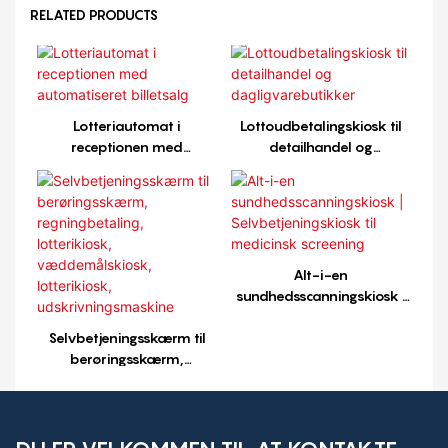
RELATED PRODUCTS
Lotteriautomat i
Lottoudbetalingskiosk til
receptionen med
detailhandel og
automatiseret billetsalg
dagligvarebutikker
Alt-i-en
sundhedsscanningskiosk |
Selvbetjeningskiosk til
Selvbetjeningsskærm til
medicinsk screening
berøringsskærm,
regningbetaling,
lotterikiosk,
væddemålskiosk,
lotterikiosk,