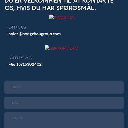
DU ER VELKOMMEN TIL AT KONTAKTE
udskrivningsmaskine
OS, HVIS DU HAR SPØRGSMÅL.
E-MAIL US
sales@hongzhougroup.com
SUPPORT 24/7
+86 15915302402
Navn
E-Mail.
Indhold