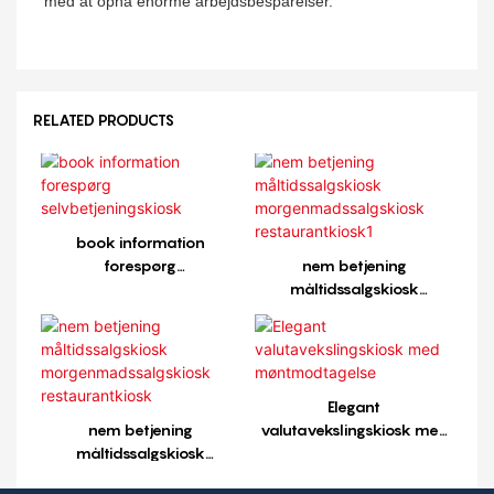
med at opnå enorme arbejdsbesparelser.
RELATED PRODUCTS
book information
forespørg
nem betjening
selvbetjeningskiosk
måltidssalgskiosk
morgenmadssalgskiosk
restaurantkiosk1
Elegant
nem betjening
valutavekslingskiosk med
måltidssalgskiosk
møntmodtagelse
morgenmadssalgskiosk