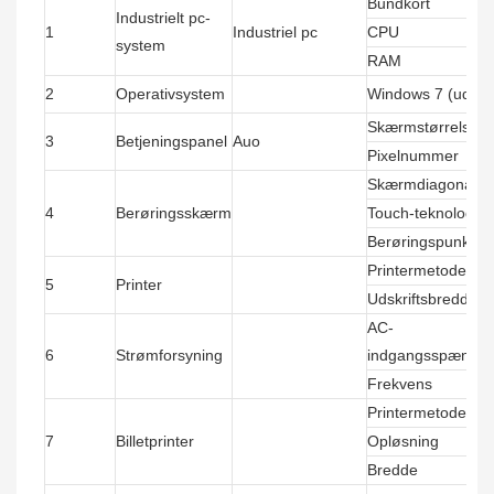
Bundkort
Industrielt pc-
1
Industriel pc
CPU
system
RAM
2
Operativsystem
Windows 7 (uden l
Skærmstørrelse
3
Betjeningspanel
Auo
Pixelnummer
Skærmdiagonal
4
Berøringsskærm
Touch-teknologi
Berøringspunkter
Printermetode
5
Printer
Udskriftsbredde
AC-
6
Strømforsyning
indgangsspændin
Frekvens
Printermetode
7
Billetprinter
Opløsning
Bredde