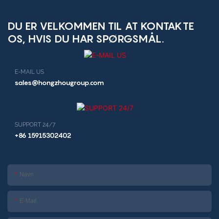
restaurantkiosk
DU ER VELKOMMEN TIL AT KONTAKTE
OS, HVIS DU HAR SPØRGSMÅL.
E-MAIL US
sales@hongzhougroup.com
SUPPORT 24/7
+86 15915302402
Navn
E-Mail.