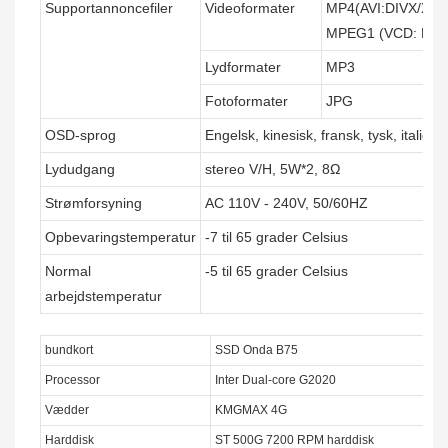
Supportannoncefiler
Videoformater
MP4(AVI:DIVX/XV
MPEG1 (VCD: DA
Lydformater
MP3
Fotoformater
JPG
OSD-sprog
Engelsk, kinesisk, fransk, tysk, italien
Lydudgang
stereo V/H, 5W*2, 8Ω
Strømforsyning
AC 110V - 240V, 50/60HZ
Opbevaringstemperatur
-7 til 65 grader Celsius
Normal
-5 til 65 grader Celsius
arbejdstemperatur
bundkort
SSD Onda B75
Processor
Inter Dual-core G2020
Vædder
KMGMAX 4G
Harddisk
ST 500G 7200 RPM harddisk