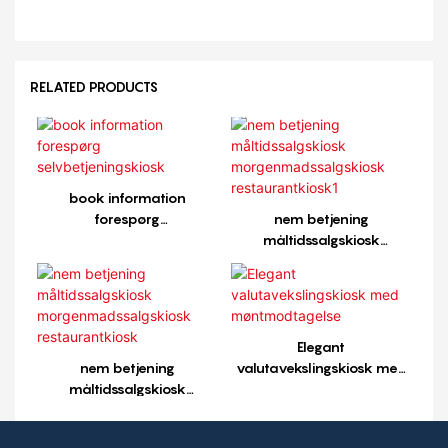
RELATED PRODUCTS
book information
forespørg
nem betjening
selvbetjeningskiosk
måltidssalgskiosk
morgenmadssalgskiosk
restaurantkiosk1
Elegant
nem betjening
valutavekslingskiosk med
måltidssalgskiosk
møntmodtagelse
morgenmadssalgskiosk
restaurantkiosk