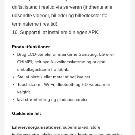
driftstilstand i realtid via serveren (indhente alle
udsendte videoer, billeder og billedtekster fra
terminalerne i realtid);
16. Support til at installere din egen APK.
Produktfunktioner
Brug LCD-paneler af mærkerne Samsung, LG eller
CHIMEI, helt nye A-kvalitetsskærme og original
emballageskærm fra fabrik.
Stel af plastik eller metal af høj kvalitet.
Touchskærm, Wi-Fi, Bluetooth og HD-webcam er
valgfrit.
lavt strømforbrug og pladsbesparelse.
Gældende felt
Erhvervsorganisationer:
supermarked, store
indkøbscentre, eksklusivt agentur, kædebutikker, storstilet