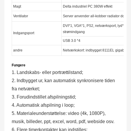
Magt
Delta industriel PC 380W effekt
Ventilator
Server anvender all-kobber radiator dobbelt
DVI*1, VGA*1, PS2, netværksport, lyd*3, t
strømindgang
Indgangsport
USB 3.0 *4
andre
Netværkskort: indbygget 8111EL gigabit-chi
Fungere
1. Landskabs- eller portrættilstand;
2. Indbygget ur, kan automatisk synkronisere tiden
fra netværket;
3. Forudindstillet afspilningstid;
4. Automatisk afspilning i loop;
5. Materialeunderstøttelse: video (4k, 1080P),
musik, billeder, ppt, excel, word, pdf, webside osv.
6. Flere timerkontakter kan indstilles;