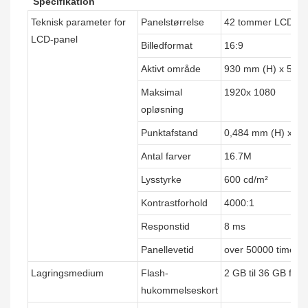
Specifikation
Teknisk parameter for
Panelstørrelse
42 tommer LCD-skæ
LCD-panel
Billedformat
16:9
Aktivt område
930 mm (H) x 525
Maksimal
1920x 1080
opløsning
Punktafstand
0,484 mm (H) x 0,
Antal farver
16.7M
Lysstyrke
600 cd/m²
Kontrastforhold
4000:1
Responstid
8 ms
Panellevetid
over 50000 timer
Lagringsmedium
Flash-
2 GB til 36 GB for 
hukommelseskort