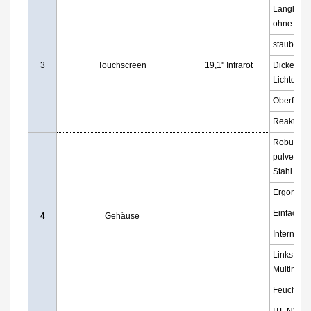
Langlebig
ohne Ausf
staubabwe
3
Touchscreen
19,1'' Infrarot
Dicke: 3 
Lichtdurch
Oberfläch
Reaktionsz
Robuster 
pulverbes
Stahl
Ergonomis
Einfache 
4
Gehäuse
Interne Lü
Links- und
Multimedi
Feuchtigke
ITL NV09 