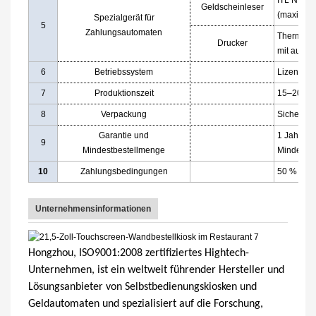
Geldscheinleser
(maximal)
Spezialgerät für
5
Zahlungsautomaten
Thermodru
Drucker
mit auto
6
Betriebssystem
Lizenziert
7
Produktionszeit
15–20 Wer
8
Verpackung
Sicherheit
Garantie und
1 Jahr Ga
9
Mindestbestellmenge
Mindestbe
10
Zahlungsbedingungen
50 % Anza
Unternehmensinformationen
Hongzhou, ISO9001:2008 zertifiziertes Hightech-
Unternehmen, ist ein weltweit führender Hersteller und
Lösungsanbieter von Selbstbedienungskiosken und
Geldautomaten und spezialisiert auf die Forschung,