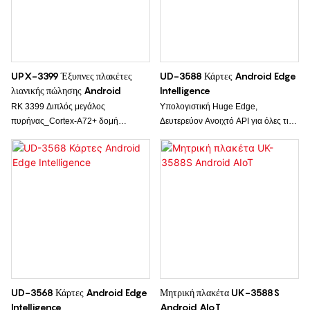
UPX-3399 Έξυπνες πλακέτες
UD-3588 Κάρτες Android Edge
λιανικής πώλησης Android
Intelligence
RK 3399 Διπλός μεγάλος
Υπολογιστική Huge Edge,
πυρήνας_Cortex-A72+ δομή
Δευτερεύον Ανοιχτό API για όλες τις
τετραπλού μικρού πυρήνα_Cortex-
βιομηχανίες. Οκταπύρηνος
A53, Mali-T860 GPU υψηλής
επεξεργαστής RK 3588 64-bit έως 2,4
απόδοσης, υποστηρίζει έξοδο ήχου
GHz, Ενσωματωμένη NPU 6
Type-C και θύρα M.2 AI.
κορυφαίων υπολογιστικών
δυνατοτήτων. 2* υποδοχή RJ45.
UD-3568 Κάρτες Android Edge
Μητρική πλακέτα UK-3588S
Intelligence
Android AIoT