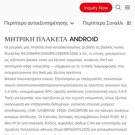
Inquiry Now
Περίπτερο αυτοεξυπηρέτησης
Περίπτερο Συναλλάγματ
ΜΗΤΡΙΚΉ ΠΛΑΚΈΤΑ ANDROID
Οι μητρικές μας Android είναι κατασκευασμένες με βάση τις βασικές λύσεις
Rockchip RK3588/RK3568/RK3399/RK3288, κ.λπ., οι οποίες χρησιμεύουν
ως αξιόπιστο βασικό υλικό για έξυπνα τερματικά, συσκευές AIoT και
συστήματα edge computing — σύμφωνα με τις τυπικές διαμορφώσεις που
ενσωματώνονται στα δικά μας έξυπνα προϊόντα.
Βασικά πλεονεκτήματα υλικού: Εξοπλισμένο με επεξεργαστές πολλαπλών
σειρών (οκταπύρηνοι/εξαπύρηνοι/τετραπύρηνοι) με ταχύτητες ρολογιού έως
2,4 GHz· ενσωματωμένη NPU υψηλής απόδοσης (υπολογιστική ισχύς 0,8-6
Tops) για εργασίες που σχετίζονται με την τεχνητή νοημοσύνη, όπως έξυπνη
αναγνώριση και επεξεργασία δεδομένων· ευέλικτες επιλογές μνήμης/
αποθήκευσης 2GB−32GBRAM, 16GB−256GBROM για την κάλυψη ποικίλων
αναγκών απόδοσης. Οι πλούσιες διεπαφές περιλαμβάνουν διπλό RJ45, M.2,
Mini PCIe (για επέκταση 4G/5G), κεφαλίδες ακίδων CAN και υποστήριξη για
προβολή πολλαπλών οθονών (Dual MIPI/eDP/LVDS) και αποκωδικοποίηση