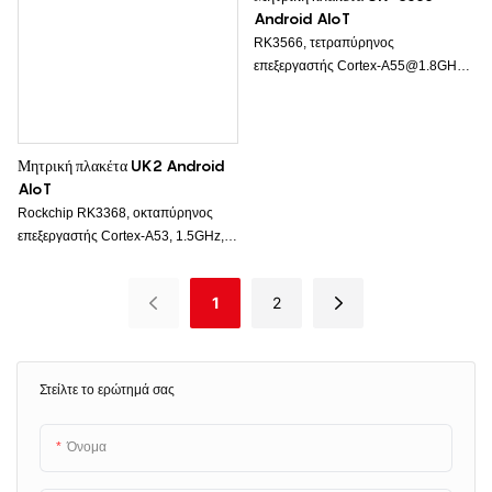
Android AIoT
RK3566, τετραπύρηνος
επεξεργαστής Cortex-A55@1.8GHz,
GPU Mali-G52 2EE, μέγιστη
υπολογιστική ισχύς 0.8, με
προαιρετική μνήμη RAM 4GB/8GB
και μέγιστη μνήμη ROM 128GB.
Μητρική πλακέτα UK2 Android
Υποστηρίζει μονάδα 4G.
AIoT
Rockchip RK3368, οκταπύρηνος
επεξεργαστής Cortex-A53, 1.5GHz,
LVDS και EDP για αποκωδικοποίηση
1080p FHD, υποστηρίζει θύρα Mini
1
2
PCIe για μονάδα 4G.
Στείλτε το ερώτημά σας
Όνομα