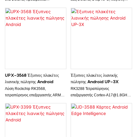
2GB/4GB/8GB RAM, προαιρετικά
μνήμη RAM 8GB και ROM 128GB,
16GB-128GB ROM. Με
Διπλή οθόνη MIPI ή Dual eDP.
ενσωματωμένη NPU υποστηρίζει
κορυφαία υπολογιστική ισχύ 1.0.
UPX-3568 Έξυπνες πλακέτες
Έξυπνες πλακέτες λιανικής
λιανικής πώλησης Android
πώλησης Android UP-3X
Λύση Rockchip RK3568,
RK3288 Τετραπύρηνος
τετραπύρηνος επεξεργαστής ARM
επεξεργαστής Cortex-A17@1.8GHz,
Cortex A55, χρονισμός έως 2.0GHz,
GPU ARM Mali T-764, έως 4GB RAM
επεξεργαστής NPU 0.8 Tops, μέγιστη
και 128GB ROM, υποστήριξη Mini
μνήμη RAM 8GB και μνήμη ROM
PCI-E 4G, υποστήριξη διπλής
128GB, διπλή οθόνη.
οθόνης.