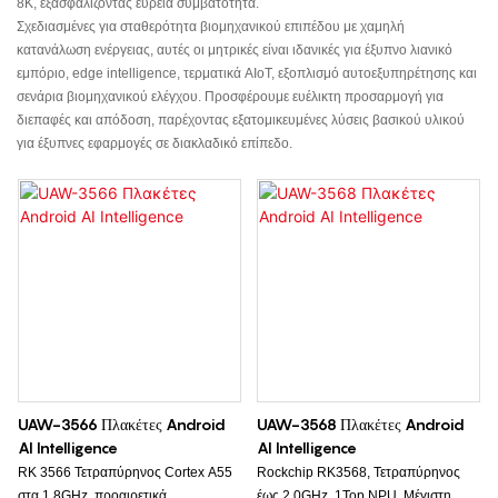
8K, εξασφαλίζοντας ευρεία συμβατότητα.
Σχεδιασμένες για σταθερότητα βιομηχανικού επιπέδου με χαμηλή
κατανάλωση ενέργειας, αυτές οι μητρικές είναι ιδανικές για έξυπνο λιανικό
εμπόριο, edge intelligence, τερματικά AIoT, εξοπλισμό αυτοεξυπηρέτησης και
σενάρια βιομηχανικού ελέγχου. Προσφέρουμε ευέλικτη προσαρμογή για
διεπαφές και απόδοση, παρέχοντας εξατομικευμένες λύσεις βασικού υλικού
για έξυπνες εφαρμογές σε διακλαδικό επίπεδο.
UAW-3566 Πλακέτες Android
UAW-3568 Πλακέτες Android
AI Intelligence
AI Intelligence
RK 3566 Τετραπύρηνος Cortex A55
Rockchip RK3568, Τετραπύρηνος
στα 1.8GHz, προαιρετικά
έως 2.0GHz, 1Top NPU, Μέγιστη