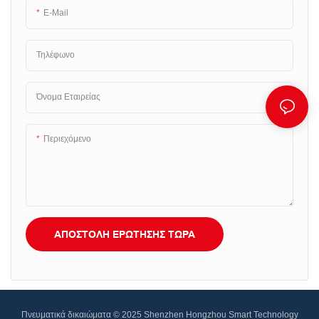
E-Mail
Τηλέφωνο
Όνομα Εταιρείας
Περιεχόμενο
ΑΠΟΣΤΟΛΉ ΕΡΏΤΗΣΗΣ ΤΏΡΑ
Πνευματικά δικαιώματα © 2025 Shenzhen Hongzhou Smart Technology