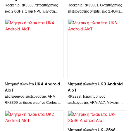
Rockchip RK3568, τετραπύρηνος
Rockchip RK3588s, Οκταπύρηνος
έως 2.0GHz, 1Top NPU, μέγιστη
επεξεργαστής 64Bits, έως 2.4GHz,
μνήμη RAM 8GB και ROM 128GB,
ενσωματωμένη NPU έως 6Tops
ενσωματωμένη LVDS και eDP που
υπολογιστική ισχύς, Μέγιστη μνήμη
υποστηρίζουν FHD 1080p, 2-way
RAM 32GB και ROM 256GB,
newwork και 3-way CAN pin header.
αποκωδικοποίηση 8K που
υποστηρίζει πολλαπλές οθόνες.
Μητρική πλακέτα UK4 Android
Μητρική πλακέτα UK3 Android
AIoT
AIoT
Εξαπύρηνος επεξεργαστής ARM
RK3288, Τετραπύρηνος
RK3399 με διπλό πυρήνα Cortex-
επεξεργαστής ARM A17, Μέγιστη
A72 και τετραπύρηνο Cortex-A53,
μνήμη RAM 4GB και ROM 128GB,
2GB RAM, μέγιστη μνήμη ROM
υποστηρίζει μονάδα επέκτασης 4G με
128GB, αποκωδικοποίηση 1080p
θύρα Mini PCIe.
FHD.
Μητρική πλακέτα UK-3566