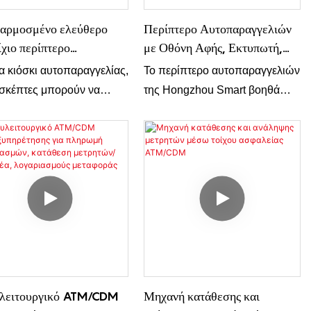
αρμοσμένο ελεύθερο
Περίπτερο Αυτοπαραγγελιών
ίχιο περίπτερο
με Οθόνη Αφής, Εκτυπωτή,
ξυπηρέτησης με οθόνη
Σαρωτή Κωδικών QR, Ηχείο,
α κιόσκι αυτοπαραγγελίας,
Το περίπτερο αυτοπαραγγελιών
 περίπτερο πληρωμής
Τερματικό POS
ισκέπτες μπορούν να
της Hongzhou Smart βοηθά
γγελιών τροφίμων
γείλουν τα γεύματα με τον
στην αναβάθμιση κάθε
τους ρυθμό και όπως
παραγγελίας στο σημείο
ν, με δυνατότητα
πώλησης (POS),
εξυπηρέτησης μέσω POS,
καθοδηγώντας τους επισκέπτες
 να χρειάζεται να
να παραγγείλουν και να
ουν βοήθεια.
αναβαθμίσουν προϊόντα,
δημιουργώντας παράλληλα
περισσότερα έσοδα για εσάς.
λειτουργικό ATM/CDM
Μηχανή κατάθεσης και