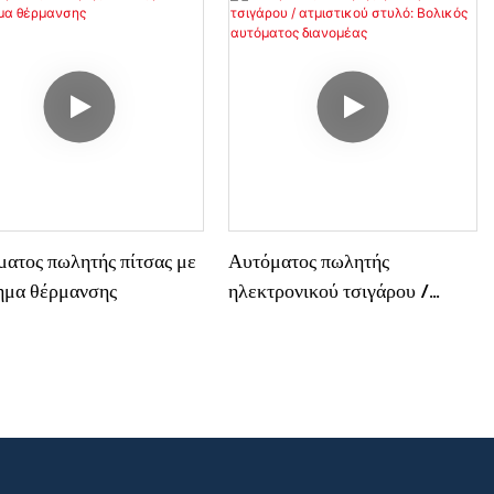
e. Οι καταναλωτές
έως την αναχώρηση.
ούν να πληρώσουν
τα, να ολοκληρώσουν μια
λαγή απευθείας σε ένα
ημα περιπτέρου. Δεν
ζεται να πάνε στην
χή κινητής τηλεφωνίας,
περιοχή σύνδεσης ή στο
ατος πωλητής πίτσας με
Αυτόματος πωλητής
ο τηλεπικοινωνιακών
ημα θέρμανσης
ηλεκτρονικού τσιγάρου /
σιών. Χρησιμοποιούν
ατμιστικού στυλό: Βολικός
διαβατήριο ή ταυτότητα.
αυτόματος διανομέας
υνέχεια, μπορούν να
ηρώσουν τις παραγγελίες
ρτες SIM και να τις
άβουν στο περίπτερο
τικού.