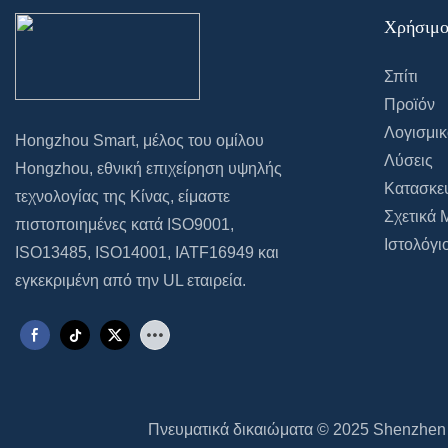
να μετακινη
Χρήσιμο
και να ακολ
σας οπουδήπ
Σπίτι
βρίσκεστε στ
Προϊόν
υπνοδωμάτιο,
Λογισμικ
Hongzhou Smart, μέλος του ομίλου
ακόμα και στ
Λύσεις
Hongzhou, εθνική επιχείρηση υψηλής
κάμπινγκ. Σα
Κατασκε
τεχνολογίας της Κίνας, είμαστε
πραγματικά 
Σχετικά 
πιστοποιημένες κατά ISO9001,
πολλαπλών
Ιστολόγι
ISO13485, ISO14001, IATF16949 και
Ενσωματώνει
εγκεκριμένη από την UL εταιρεία.
της διάρκεια
μπαταρίας, 
πολλαπλούς 
περιστροφής
απαλλάσσει
Πνευματικά δικαιώματα © 2025 Shenzhen 
δεσμά των κ