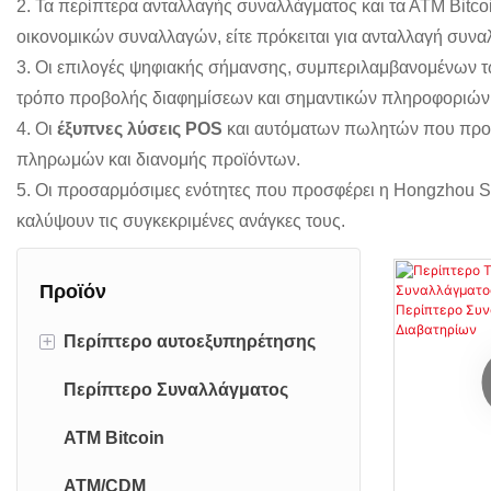
2. Τα περίπτερα ανταλλαγής συναλλάγματος και τα ΑΤΜ Bitco
οικονομικών συναλλαγών, είτε πρόκειται για ανταλλαγή συν
3. Οι επιλογές ψηφιακής σήμανσης, συμπεριλαμβανομένων τω
τρόπο προβολής διαφημίσεων και σημαντικών πληροφοριών 
4. Οι
έξυπνες λύσεις POS
και αυτόματων πωλητών που προσφ
πληρωμών και διανομής προϊόντων.
5. Οι προσαρμόσιμες ενότητες που προσφέρει η Hongzhou Sm
καλύψουν τις συγκεκριμένες ανάγκες τους.
Προϊόν
+
Περίπτερο αυτοεξυπηρέτησης
Περίπτερο Συναλλάγματος
Περίπτερο αυτοπαραγγελιών
ATM Bitcoin
Περίπτερο αυτοεξυπηρέτησης
ATM/CDM
Περίπτερο SIM τηλεπικοινωνιών