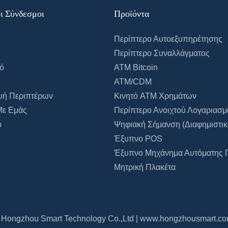
θούν κατά βούληση
εσωτερική ψηφιακή σήμανση
ι Σύνδεσμοι
Προϊόντα
ουθήσουν τα βήματά
και εξωτερική ψηφιακή
οτε. Είτε
σήμανση. Ανάλογα με την
Περίπτερο Αυτοεξυπηρέτησης
ο σαλόνι, το
εγκατάσταση, υπάρχουν
Περίπτερο Συναλλάγματος
 την κουζίνα, είτε
επιδαπέδιες και επιτοίχιες
ό
ATM Bitcoin
ο γραφείο και το
ψηφιακές σήμανσεις. Η
ATM/CDM
ς ικανοποιεί
Hongzhou Smart σχεδιάζει και
υή Περιπτέρων
Κινητό ATM Χρημάτων
με τη χρήση
παράγει το καλύτερο υλικό
Με Εμάς
Περίπτερο Ανοιχτού Λογαριασ
 χώρων.
ψηφιακής σήμανσης και
ο
Ψηφιακή Σήμανση (διαφημιστικέ
 τις λειτουργίες
λογισμικό αναπαραγωγής
Έξυπνο POS
ς ζωής της
πολυμέσων για να καλύψει τις
Έξυπνο Μηχάνημα Αυτόματης
της προβολής σε
απαιτήσεις των διαφόρων
Μητρική Πλακέτα
ακροδέκτες και της
πελατών.
 της οθόνης, και
 πλήρως από τα
Hongzhou Smart Technology Co.,Ltd |
www.hongzhousmart.c
αλωδίων. Σας