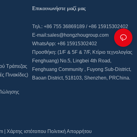
Επικοινωνήστε μαζί μας
Τηλ.: +86 755 36869189 / +86 15915302402
E-mail:
sales@hongzhougroup.com
WhatsApp: +86 15915302402
Προσθήκη: (1/F & 5F
&
7/F,
Κτίριο τεχνολογίας
Fenghuang)
No.5, Lingbei 4th Road,
μού Τράπεζας
Fenghuang Community
,
Fuyong Sub-District,
ς Πινακίδες)
Baoan
District, 518103, Shenzhen, PRChina.
 Πώλησης
om
|
Χάρτης ιστότοπου
Πολιτική Απορρήτου