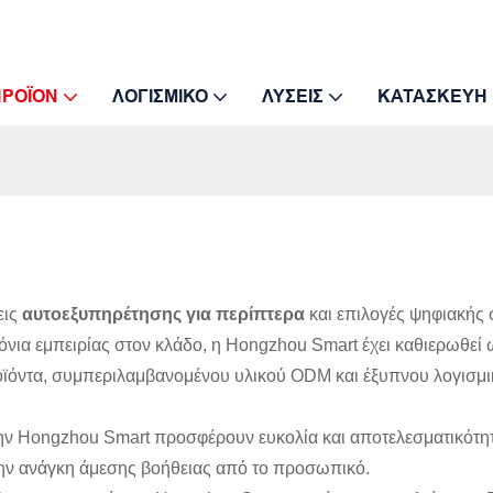
ΠΡΟΪΌΝ
ΛΟΓΙΣΜΙΚΌ
ΛΎΣΕΙΣ
ΚΑΤΑΣΚΕΥΉ
εις
αυτοεξυπηρέτησης για περίπτερα
και επιλογές ψηφιακής 
νια εμπειρίας στον κλάδο, η Hongzhou Smart έχει καθιερωθεί
οϊόντα,
συμπεριλαμβανομένου υλικού ODM και έξυπνου λογισμικο
ν Hongzhou Smart προσφέρουν ευκολία και αποτελεσματικότητ
ην ανάγκη άμεσης βοήθειας από το προσωπικό.