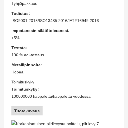
Tyhjiöpakkaus
Todistus:
ISO9001:2015/ISO13485:2016/IATF16949:2016
Impedanssin säätötoleranssi:
±5%
Testata:
100 % aoi-testaus
Metallipinnoite:
Hopea
Toimituskyky
Toimituskyky:
100000000 kappaletta/kappaletta vuodessa
Tuotekuvaus