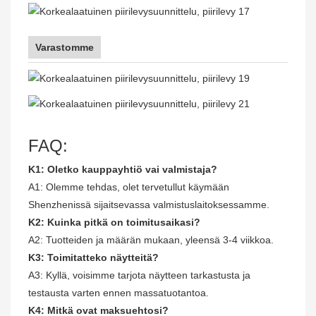
Varastomme
FAQ:
K1: Oletko kauppayhtiö vai valmistaja?
A1: Olemme tehdas, olet tervetullut käymään
Shenzhenissä sijaitsevassa valmistuslaitoksessamme.
K2: Kuinka pitkä on toimitusaikasi?
A2: Tuotteiden ja määrän mukaan, yleensä 3-4 viikkoa.
K3: Toimitatteko näytteitä?
A3: Kyllä, voisimme tarjota näytteen tarkastusta ja
testausta varten ennen massatuotantoa.
K4: Mitkä ovat maksuehtosi?