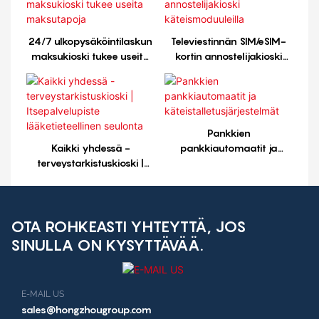
24/7 ulkopysäköintilaskun
Televiestinnän SIM/eSIM-
maksukioski tukee useita
kortin annostelijakioski
maksutapoja
käteismoduuleilla
Pankkien
Kaikki yhdessä -
pankkiautomaatit ja
terveystarkistuskioski |
käteistalletusjärjestelmät
Itsepalvelupiste
lääketieteellinen seulonta
OTA ROHKEASTI YHTEYTTÄ, JOS
SINULLA ON KYSYTTÄVÄÄ.
E-MAIL US
sales@hongzhougroup.com