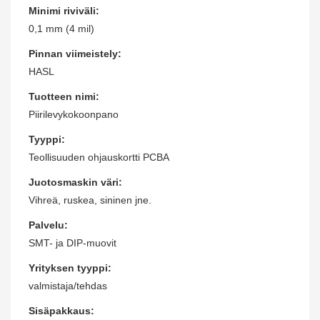
Minimi riviväli:
0,1 mm (4 mil)
Pinnan viimeistely:
HASL
Tuotteen nimi:
Piirilevykokoonpano
Tyyppi:
Teollisuuden ohjauskortti PCBA
Juotosmaskin väri:
Vihreä, ruskea, sininen jne.
Palvelu:
SMT- ja DIP-muovit
Yrityksen tyyppi:
valmistaja/tehdas
Sisäpakkaus: