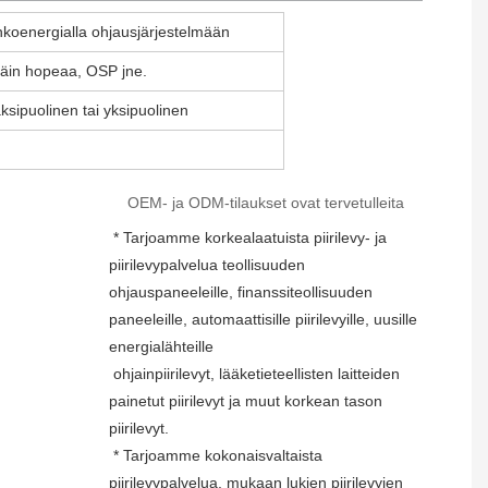
oenergialla ohjausjärjestelmään
ittäin hopeaa, OSP jne.
aksipuolinen tai yksipuolinen
OEM- ja ODM-tilaukset ovat tervetulleita
* Tarjoamme korkealaatuista piirilevy- ja 
piirilevypalvelua teollisuuden 
ohjauspaneeleille, finanssiteollisuuden 
paneeleille, automaattisille piirilevyille, uusille 
energialähteille
 ohjainpiirilevyt, lääketieteellisten laitteiden 
painetut piirilevyt ja muut korkean tason 
piirilevyt.
 * Tarjoamme kokonaisvaltaista 
piirilevypalvelua, mukaan lukien piirilevyjen 