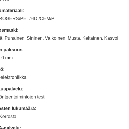
materiaali:
ROGERS/PET/HDI/CEM/PI
osmaski:
ä. Punainen. Sininen. Valkoinen. Musta. Keltainen. Kasvoi
n paksuus:
7,0 mm
ö:
lektroniikka
auspalvelu:
öntgentoimintojen testi
osten lukumäärä:
Kerrosta
-palvelu: