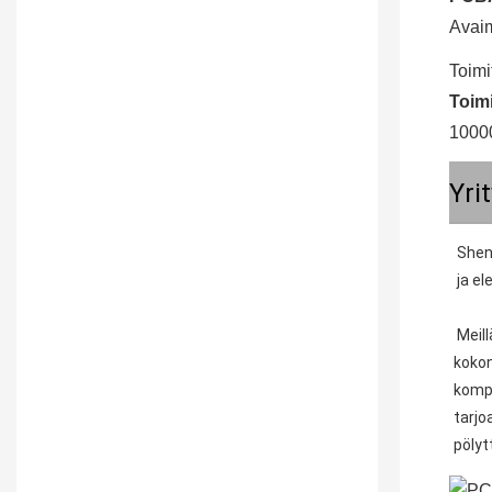
Avai
Toimi
Toim
10000
Yri
Shenz
 ja e
 Meillä on yli 10 vuoden kokemus SMT-valmistuksesta, hyvin varustetut SMT-, DIP- ja kokoonpanolinjat, jotka tarjoavat 
kokon
kompo
tarjo
pölyt