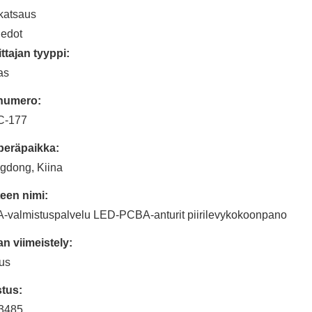
katsaus
iedot
ttajan tyyppi:
as
inumero:
-177
peräpaikka:
gdong, Kiina
een nimi:
valmistuspalvelu LED-PCBA-anturit piirilevykokoonpano
n viimeistely:
us
tus:
3485