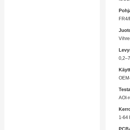
Pohja
FR4/
Juot
Vihre
Levy
0,2–
Käytt
OEM-e
Test
AOI-r
Kerr
1-64 
PCBA