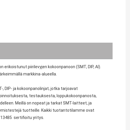
erikoistunut piirilevyjen kokoonpanoon (SMT, DIP, AI).
tärkeimmällä markkina-alueella.
ipinnoituksesta, testauksesta, loppukokoonpanosta, 
lleen. Meillä on nopeat ja tarkat SMT-laitteet, ja 
ymistestejä tuotteille. Kaikki tuotantotilamme ovat 
O13485 
 sertifioitu yritys.