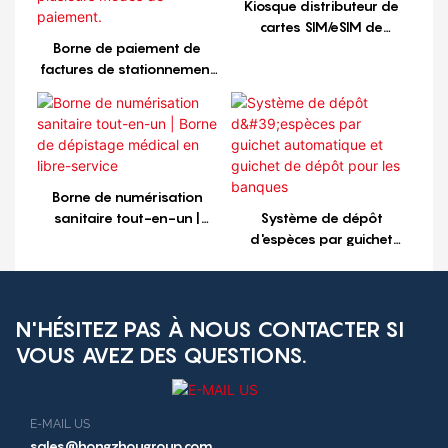
Kiosque distributeur de
cartes SIM/eSIM de
Borne de paiement de
télécommunications avec
factures de stationnement
modules de caisse
extérieur accessible
24h/24 et 7j/7. Accepte
plusieurs modes de
paiement.
Borne de numérisation
sanitaire tout-en-un |
Système de dépôt
Borne de dépistage
d'espèces par guichet
médical en libre-service
automatique et guichet de
dépôt pour les banques
N'HÉSITEZ PAS À NOUS CONTACTER SI
VOUS AVEZ DES QUESTIONS.
E-MAIL US
sales@hongzhougroup.com