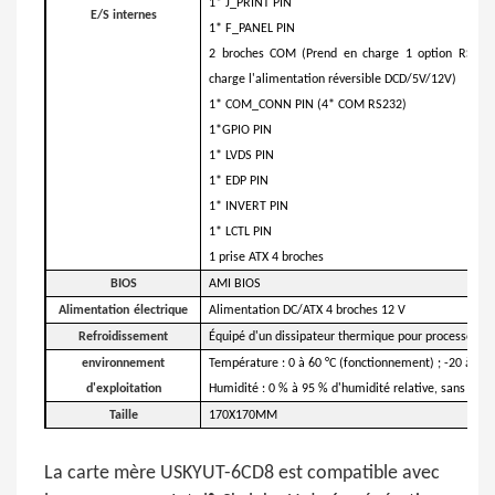
1* J_PRINT PIN
E/S internes
1* F_PANEL PIN
2 broches COM (Prend en charge 1 option RS48
charge l'alimentation réversible DCD/5V/12V)
1* COM_CONN PIN (4* COM RS232)
1*GPIO PIN
1* LVDS PIN
1* EDP PIN
1* INVERT PIN
1* LCTL PIN
1 prise ATX 4 broches
BIOS
AMI BIOS
Alimentation
électrique
Alimentation DC/ATX 4 broches 12 V
Refroidissement
Équipé d'un dissipateur thermique pour processeur
environnement
Température : 0 à 60 °C (fonctionnement) ; -20 à 75 
d'exploitation
Humidité : 0 % à 95 % d'humidité relative, sans con
Taille
170X170MM
La carte mère USKYUT-6CD8 est compatible avec