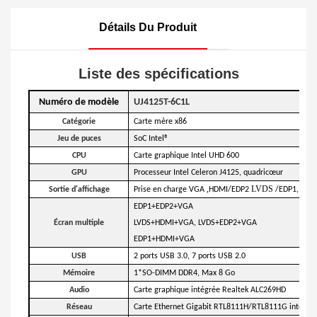
Détails Du Produit
Liste des spécifications
Numéro de modèle
UJ4125T-6C1L
Catégorie
Carte mère x86
Jeu de puces
SoC Intel®
C
PU
Carte graphique Intel UHD 600
GPU
Processeur Intel Celeron J4125, quadricœur
,
LVDS
Sortie d'affichage
Prise en charge VGA
HDMI/EDP2
/EDP1, prise
EDP1+EDP2+VGA
Écran multiple
LVDS+HDMI+VGA, LVDS+EDP2+VGA
EDP1+HDMI+VGA
USB
2 ports USB 3.0, 7 ports USB 2.0
Mémoire
1*SO-DIMM DDR4, Max 8 Go
Audio
Carte graphique intégrée Realtek ALC269HD
Réseau
Carte Ethernet Gigabit RTL8111H/RTL8111G intégré