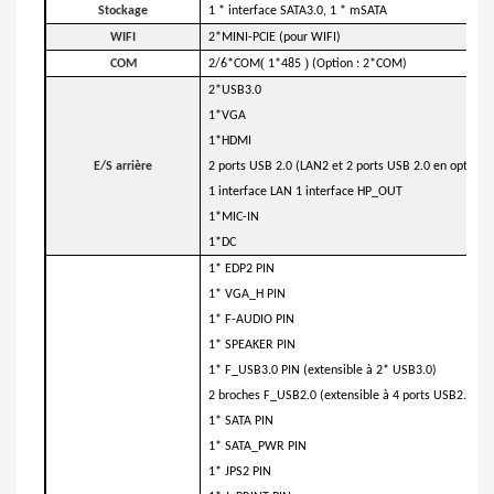
Stockage
1 * interface SATA3.0, 1 * mSATA
WIFI
2*MINI-PCIE (pour WIFI)
(
)
COM
2/6*COM
1*485
(Option : 2*COM)
2*USB3.0
1*VGA
1*HDMI
E/S arrière
2 ports USB 2.0 (LAN2 et 2 ports USB 2.0 en option)
1 interface LAN 1 interface HP_OUT
1*MIC-IN
1*DC
1* EDP2 PIN
1* VGA_H PIN
1* F-AUDIO PIN
1* SPEAKER PIN
1* F_USB3.0 PIN (extensible à 2* USB3.0)
2 broches F_USB2.0 (extensible à 4 ports USB2.0)
1* SATA PIN
1* SATA_PWR PIN
1* JPS2 PIN