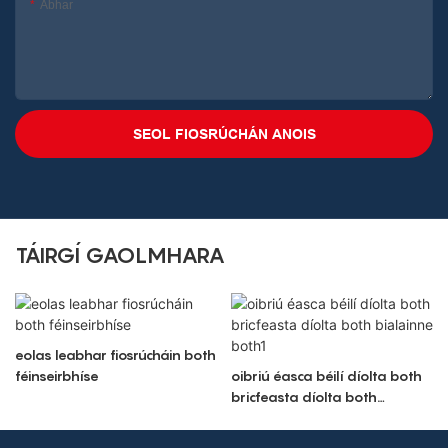
Ábhar
SEOL FIOSRÚCHÁN ANOIS
TÁIRGÍ GAOLMHARA
eolas leabhar fiosrúcháin both
féinseirbhíse
oibriú éasca béilí díolta both
bricfeasta díolta both
bialainne both1