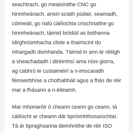
seachtrach, go meaisínithe CNC go
hinmheánach, ansin sciath púdair, seamadh,
cóimeáil, go rialú cáilíochta críochnaithe go
hinmheánach, táimid bródúil as bothanna
idirghníomhacha cliste a thairiscint do
mhargadh domhanda. Táimid in ann ár réitigh
a sheachadadh i dtréimhsí ama níos giorra,
ag cabhrú le custaiméirí a n-imscaradh
féinseirbhíse a chothabháil agus a fhás de réir
mar a fhásann a n-éileamh.
Mar mhonaróir ó cheann ceann go ceann, tá
cáilíocht ar cheann dár bpríomhthosaíochtaí.
Tá ár bpraghsanna deimhnithe de réir ISO