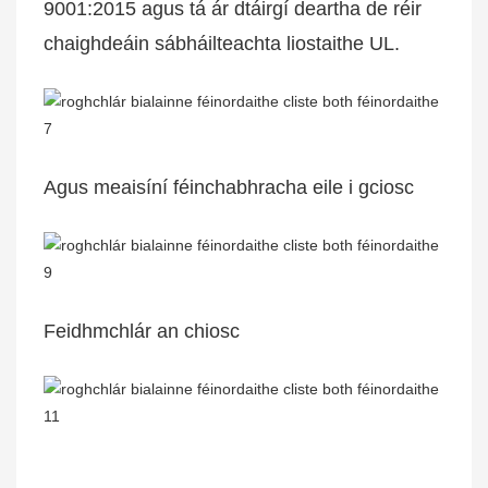
9001:2015 agus tá ár dtáirgí deartha de réir
chaighdeáin sábháilteachta liostaithe UL.
Agus meaisíní féinchabhracha eile i gciosc
Feidhmchlár an chiosc