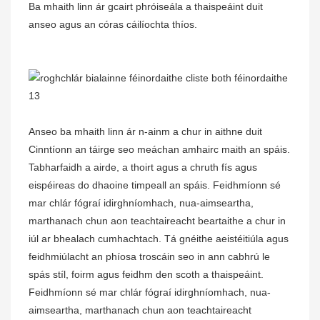
Ba mhaith linn ár gcairt phróiseála a thaispeáint duit
anseo agus an córas cáilíochta thíos.
Anseo ba mhaith linn ár n-ainm a chur in aithne duit
Cinntíonn an táirge seo meáchan amhairc maith an spáis.
Tabharfaidh a airde, a thoirt agus a chruth fís agus
eispéireas do dhaoine timpeall an spáis. Feidhmíonn sé
mar chlár fógraí idirghníomhach, nua-aimseartha,
marthanach chun aon teachtaireacht beartaithe a chur in
iúl ar bhealach cumhachtach. Tá gnéithe aeistéitiúla agus
feidhmiúlacht an phíosa troscáin seo in ann cabhrú le
spás stíl, foirm agus feidhm den scoth a thaispeáint.
Feidhmíonn sé mar chlár fógraí idirghníomhach, nua-
aimseartha, marthanach chun aon teachtaireacht