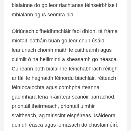
bialainne do go leor riachtanas féinseirbhíse i
mbialann agus seomra bia.
Oiriúnach d'fheidhmchláir faoi dhíon, tá fráma
miotail leatháin buan go leor chun úsáid
leanúnach chomh maith le caitheamh agus
cuimilt ó na heilimintí a sheasamh go héasca.
Cuireann both bialainne féinchabhrach réitigh
ar fáil le haghaidh féinordú biachláir, réiteach
féiníocaíochta agus comhpháirteanna
gaolmhara lena n-áirítear scanóir barrachód,
priontáil theirmeach, priontáil uimhir
sraitheach, ag tairiscint eispéireas úsáideora
deiridh éasca agus iomasach do chustaiméirí.