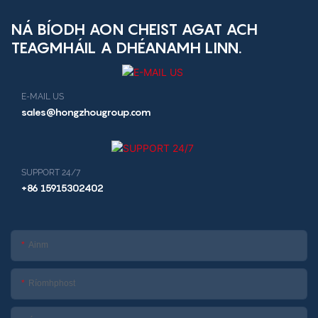
NÁ BÍODH AON CHEIST AGAT ACH
TEAGMHÁIL A DHÉANAMH LINN.
E-MAIL US
sales@hongzhougroup.com
SUPPORT 24/7
+86 15915302402
Ainm
Ríomhphost