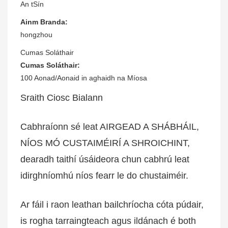
An tSín
Ainm Branda:
hongzhou
Cumas Soláthair
Cumas Soláthair:
100 Aonad/Aonaid in aghaidh na Míosa
Sraith Ciosc Bialann
Cabhraíonn sé leat AIRGEAD A SHÁBHÁIL,
NÍOS MÓ CUSTAIMÉIRÍ A SHROICHINT,
dearadh taithí úsáideora chun cabhrú leat
idirghníomhú níos fearr le do chustaiméir.
Ar fáil i raon leathan bailchríocha cóta púdair,
is rogha tarraingteach agus ildánach é both