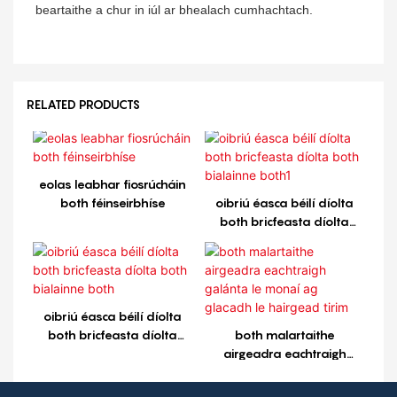
beartaithe a chur in iúl ar bhealach cumhachtach.
RELATED PRODUCTS
eolas leabhar fiosrúcháin
both féinseirbhíse
oibriú éasca béilí díolta
both bricfeasta díolta
both bialainne both1
oibriú éasca béilí díolta
both bricfeasta díolta
both malartaithe
both bialainne both
airgeadra eachtraigh
galánta le monaí ag
glacadh le hairgead tirim