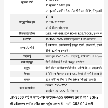
यूएसबी पोर्ट
1* यूएसबी 3.0 पिन हेडर
6* यूएसबी 2.0 पिन हेडर (जिनमें से एक सीपीयू रॉ यूएसबी है)
1* TTL
आनुक्रमिक द्वार
2* TTL/232 संगत
2* टीटीएल/485 संगत
डिस्प्ले इंटरफ़ेस
LVDS, MIPI-DSI, EDP, HDMI, RGB/T-CON, डुअल स्क्रीन डिस
ईथरनेट
10/100/1000M एडैप्टिव ईथरनेट RJ45 कनेक्टर
ई-इंक पैनल, एचडीएमआई इनपुट, एचपी, एमआईसी, एम्पलीफा
अन्य I/O पोर्ट
डीसी-12 वोल्ट इत्यादि।
वाईफ़ाई
बिल्ट-इन SDIO 2.4GHz वाईफाई, IEEE 802.11 b/g/n/ac को
मिनी पीसीआई-ई 4जी मॉड्यूल इंटरफ़ेस
4जी मॉड्यूल
ब्लूटूथ
बीटी वी2.1+ईडीआर/बीटी वी3.0/बीटी वी3.0+एचएस/बीटी वी4
कैमरा
8 मिलियन पिक्सल तक के USB कैमरे को सपोर्ट करता है
आयाम
135 मिमी*95 मिमी*9 मिमी (लंबाई*चौड़ाई*ऊंचाई)
तापमान: 0°C ~ 70°C
काम का माहौल
आर्द्रता: 0%~95% (गैर-संघनन)
UK-3566 बोर्ड में क्वाड-कोर कॉर्टेक्स-A55 प्रोसेसर लगा है जो 1.8GHz
की अधिकतम क्लॉक स्पीड तक पहुँच सकता है। माली-G52 GPU कहीं