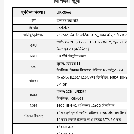
विनिर्देश सूची
प्रतिरूप संख्या।
UK-3566
वर्ग
एंड्रॉइड मदर बोर्ड
चिपसेट
Rockchip
सीपीयू/प्रोसेसर
RK 3566, 64 बिट कॉर्टेक्स A55_ क्वाड कोर, 1.8GHz तक
माली G52 2EE, OpenGL ES 1.1/2.0/3.2, OpenCL 2.0, Vulk
GPU
बिल्ट-इन 2D एक्सेलेरेटर है।
NPU
0.8 शीर्ष कंप्यूटिंग क्षमता
सुझाव: एंड्रॉइड 11
OS
वैकल्पिक: लिनक्स बिल्डरूट/डेबियन 10/उबंटू-18.04
4K 60fps H.265/H.264/VP9 डिकोडिंग, 1080P 100fps H.26
संकल्प
8M ISP
मानक: 2GB _LPDDR4
RAM
वैकल्पिक: 4GB/8GB
ROM
16GB_EMMC, अधिकतम 128GB (वैकल्पिक)
1* माइक्रो एसडी स्लॉट: अधिकतम 256 जीबी समर्थित।
भंडारण विस्तार
1* पावर सप्लाई हेडर के साथ स्टैंडर्ड SATA 3.0 पोर्ट
1* USB 3.0,
1* USB 2.0,