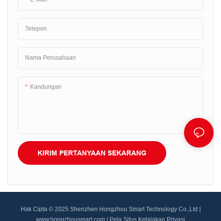
Telepon
Nama Perusahaan
Kandungan
KIRIM PERTANYAAN SEKARANG
Hak Cipta © 2025 Shenzhen Hongzhou Smart Technology Co.,Ltd |
www.hongzhousmart.com
|
Peta Situs
Kebijakan Privasi