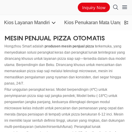
Inquiry Now
Kios Layanan Mandiri
Kios Penukaran Mata Uang
MESIN PENJUAL PIZZA OTOMATIS
Hongzhou Smart adalah
produsen mesin penjual pizza
terkemuka, yang
menyediakan solusi perangkat keras dan perangkat lunak terintegrasi yang
dirancang khusus untuk layanan pizza siap saji—tersedia dalam dua model
utama: Berpendingin dan Beku. Dirancang khusus untuk mencairkan dan
memanaskan pizza siap saji melalui teknologi microwave, mesin ini
memastikan pengalaman yang nyaman dan konsisten, dari segar hingga
panas, 24/7.
Fitur unggulan perangkat keras: Model berpendingin (4℃) untuk
penyimpanan pizza siap saji jangka pendek; Model beku (-18℃) untuk
pengawetan jangka panjang, keduanya dilengkapi dengan modul
microwave kelas industri untuk pencairan dan pemanasan yang cepat dan
merata (tanpa persiapan di tempat) untuk pizza berukuran 6-12 inci. Mesin
ini memiliki layar sentuh definisi tinggi, ukuran yang ringkas, dan dukungan
multi-pembayaran (seluler/nirsentuh/tunai). Perangkat lunak