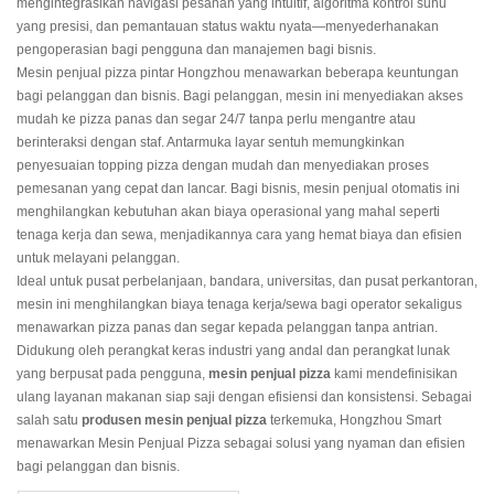
mengintegrasikan navigasi pesanan yang intuitif, algoritma kontrol suhu
yang presisi, dan pemantauan status waktu nyata—menyederhanakan
pengoperasian bagi pengguna dan manajemen bagi bisnis.
Mesin penjual pizza pintar Hongzhou menawarkan beberapa keuntungan
bagi pelanggan dan bisnis. Bagi pelanggan, mesin ini menyediakan akses
mudah ke pizza panas dan segar 24/7 tanpa perlu mengantre atau
berinteraksi dengan staf. Antarmuka layar sentuh memungkinkan
penyesuaian topping pizza dengan mudah dan menyediakan proses
pemesanan yang cepat dan lancar. Bagi bisnis, mesin penjual otomatis ini
menghilangkan kebutuhan akan biaya operasional yang mahal seperti
tenaga kerja dan sewa, menjadikannya cara yang hemat biaya dan efisien
untuk melayani pelanggan.
Ideal untuk pusat perbelanjaan, bandara, universitas, dan pusat perkantoran,
mesin ini menghilangkan biaya tenaga kerja/sewa bagi operator sekaligus
menawarkan pizza panas dan segar kepada pelanggan tanpa antrian.
Didukung oleh perangkat keras industri yang andal dan perangkat lunak
yang berpusat pada pengguna,
mesin penjual pizza
kami mendefinisikan
ulang layanan makanan siap saji dengan efisiensi dan konsistensi. Sebagai
salah satu
produsen mesin penjual pizza
terkemuka, Hongzhou Smart
menawarkan Mesin Penjual Pizza sebagai solusi yang nyaman dan efisien
bagi pelanggan dan bisnis.