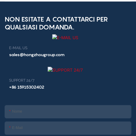
screening medico
(ATM) per le banche.
NON ESITATE A CONTATTARCI PER
QUALSIASI DOMANDA.
E-MAIL US
sales@hongzhougroup.com
SUPPORT 24/7
+86 15915302402
Nome
E-Mail