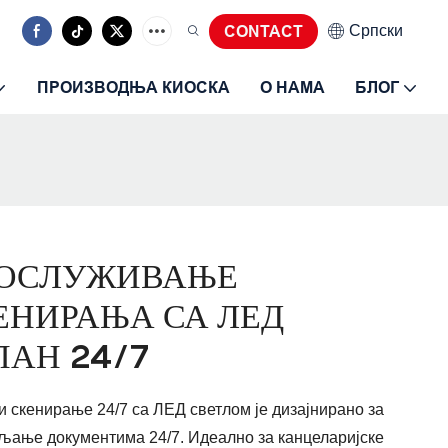
Српски
CONTACT
ПРОИЗВОДЊА КИОСКА
О НАМА
БЛОГ
ПОСЛУЖИВАЊЕ
НИРАЊА СА ЛЕД
ПАН 24/7
скенирање 24/7 са ЛЕД светлом је дизајнирано за
љање документима 24/7. Идеално за канцеларијске