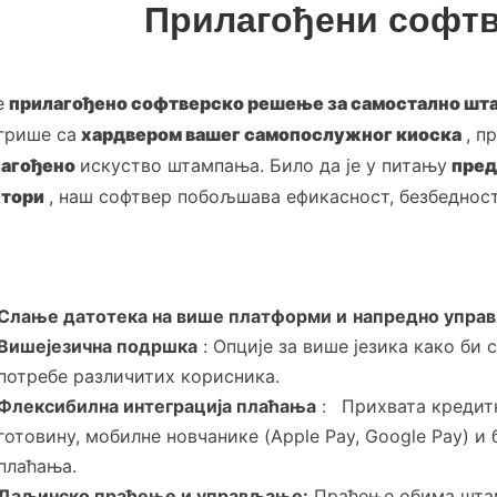
Прилагођени софтв
е
прилагођено софтверско решење за самостално ш
грише са
хардвером вашег самопослужног киоска
, п
агођено
искуство штампања. Било да је у питању
пред
тори
, наш софтвер побољшава ефикасност, безбеднос
Слање датотека на више платформи и
напредно упр
Вишејезична подршка
:
Опције за више језика како би
потребе различитих корисника.
Флексибилна интеграција плаћања
:
Прихвата кредит
готовину, мобилне новчанике (Apple Pay, Google Pay) и
плаћања.
Даљинско праћење и управљање:
Праћење обима шта