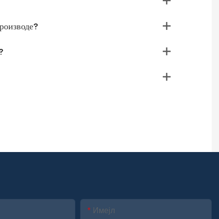
производе?
?
Имејл