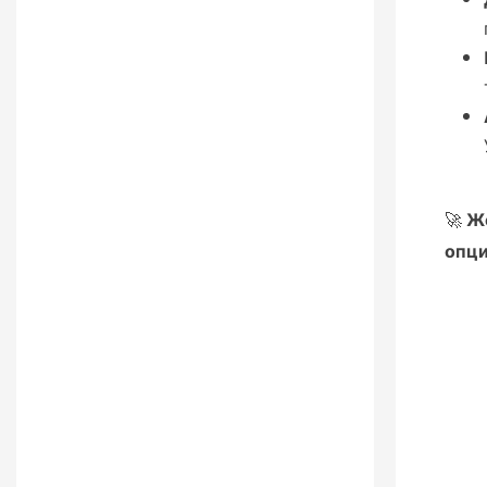
🚀
Же
опци