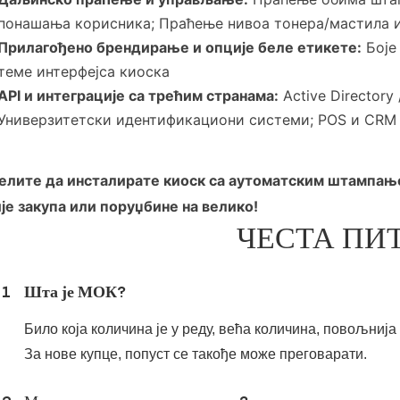
понашања корисника;
Праћење нивоа тонера/мастила и
Прилагођено брендирање и опције беле етикете:
Боје
теме интерфејса киоска
API и интеграције са трећим странама:
Active Directory
Универзитетски идентификациони системи;
POS и CRM
лите да инсталирате киоск са аутоматским штампањ
је закупа или поруџбине на велико!
ЧЕСТА ПИ
1
Шта је МОК?
Било која количина је у реду, већа количина, повољниј
За нове купце, попуст се такође може преговарати.