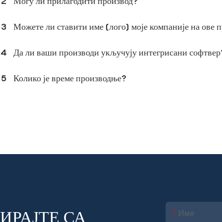
2
Могу ли прилагодити производ?
3
Можете ли ставити име (лого) моје компаније на ове 
4
Да ли ваши производи укључују интегрисани софтвер
5
Колико је време производње?
ИРАЈТЕ СА
Име