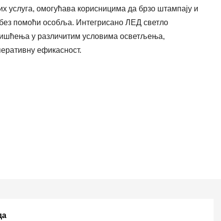
них услуга, омогућава корисницима да брзо штампају и
у без помоћи особља. Интегрисано ЛЕД светло
оришћења у различитим условима осветљења,
перативну ефикасност.
да