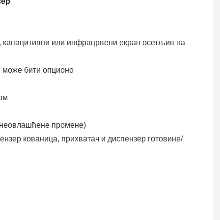
вер
ише, капацитивни или инфрацрвени екран осетљив на
и може бити опционо
ом
а неовлашћене промене)
пензер кованица, прихватач и диспензер готовине/