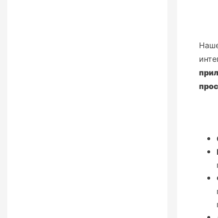
Наш
инте
прил
прос