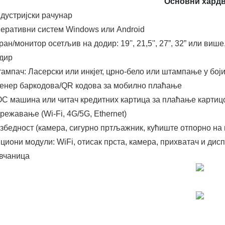
Основни хард
дустријски рачунар
еративни систем Windows или Android
ран/монитор осетљив на додир: 19'', 21,5'', 27”, 32” или в
дир
ампач: Ласерски или инкјет, црно-бело или штампање у бој
енер баркодова/QR кодова за мобилно плаћање
С машина или читач кредитних картица за плаћање картиц
режавање (Wi-Fi, 4G/5G, Ethernet)
збедност (камера, сигурно пртљажник, кућиште отпорно н
циони модули: WiFi, отисак прста, камера, прихватач и дис
вчаница