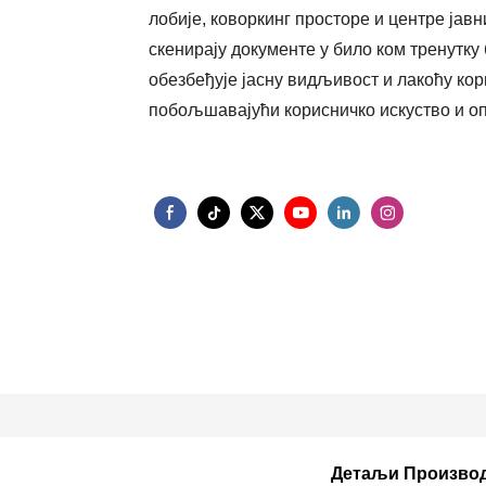
лобије, коворкинг просторе и центре јав
скенирају документе у било ком тренутк
обезбеђује јасну видљивост и лакоћу к
побољшавајући корисничко искуство и о
Детаљи Произво