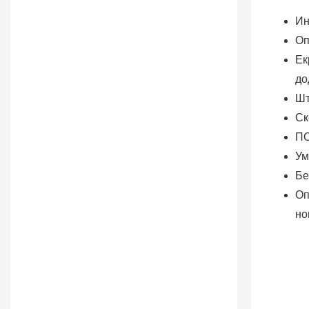
Ин
Оп
Ек
до
Шт
Ск
ПО
Ум
Бе
Оп
но