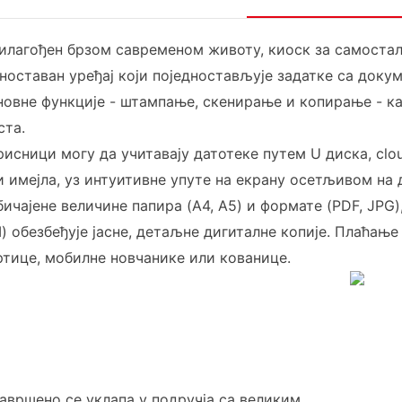
илагођен брзом савременом животу, киоск за самостал
дноставан уређај који поједностављује задатке са док
новне функције - штампање, скенирање и копирање - к
ста.
рисници могу да учитавају датотеке путем U диска, clo
и имејла, уз интуитивне упуте на екрану осетљивом на
бичајене величине папира (A4, A5) и формате (PDF, JPG
I) обезбеђује јасне, детаљне дигиталне копије. Плаћање
ртице, мобилне новчанике или кованице.
авршено се уклапа у подручја са великим