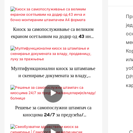
Пр
је
Киоск за самопослуживање са великим
ос
екраном осетљивим на додир од 43 инча
ме
и бочно монтираним штампачем А4
формата
Ко
ил
уо
Мултифункционални киоск за штампање
и скенирање докумената за владу,
DP
продавницу, луку за пражњење
ка
Решење за самопослужни штампач са
киосцима 24/7 за предузећа/
канцеларије/владу/болнице
С