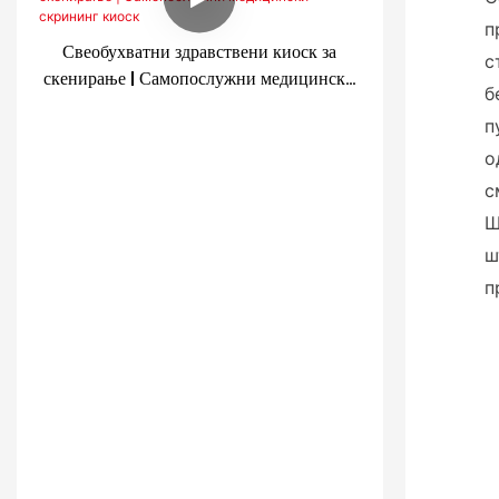
п
Свеобухватни здравствени киоск за
с
скенирање | Самопослужни медицински
б
скрининг киоск
п
о
с
Ш
ш
п