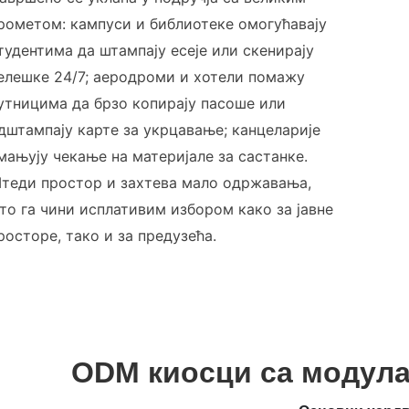
рометом: кампуси и библиотеке омогућавају
тудентима да штампају есеје или скенирају
елешке 24/7; аеродроми и хотели помажу
утницима да брзо копирају пасоше или
дштампају карте за укрцавање; канцеларије
мањују чекање на материјале за састанке.
теди простор и захтева мало одржавања,
то га чини исплативим избором како за јавне
росторе, тако и за предузећа.
ODM киосци са модул