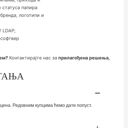
 статуса папира
 бренда, логотипи и
 / LDAP;
 софтвер
ем?
Контактирајте нас за
прилагођена решења,
ТАЊА
а цена. Редовним купцима ћемо дати попуст.