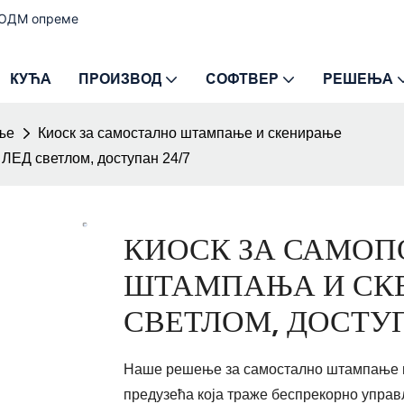
и ОДМ опреме
КУЋА
ПРОИЗВОД
СОФТВЕР
РЕШЕЊА
ње
Киоск за самостално штампање и скенирање
ЛЕД светлом, доступан 24/7
КИОСК ЗА САМО
ШТАМПАЊА И СКЕ
СВЕТЛОМ, ДОСТУ
Наше решење за самостално штампање и 
предузећа која траже беспрекорно управ