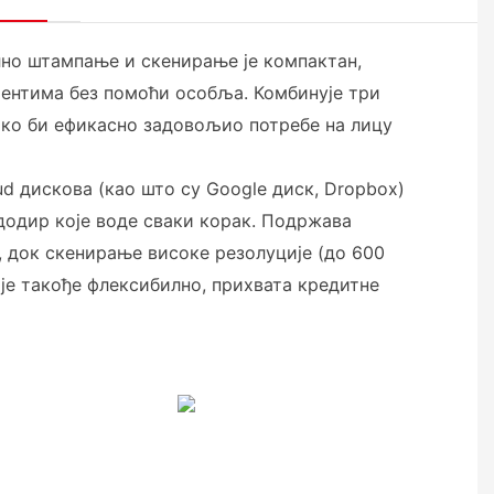
но штампање и скенирање је компактан,
ументима без помоћи особља. Комбинује три
ако би ефикасно задовољио потребе на лицу
ud дискова (као што су Google диск, Dropbox)
 додир које воде сваки корак. Подржава
), док скенирање високе резолуције (до 600
 је такође флексибилно, прихвата кредитне