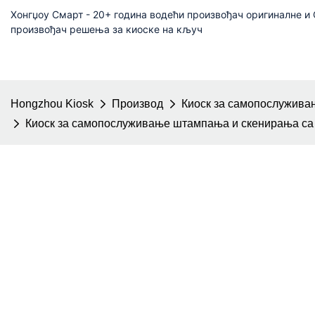
Хонгџоу Смарт - 20+ година водећи произвођач оригиналне 
произвођач решења за киоске на кључ
Hongzhou Kiosk
Производ
Киоск за самопослужива
Киоск за самопослуживање штампања и скенирања са 