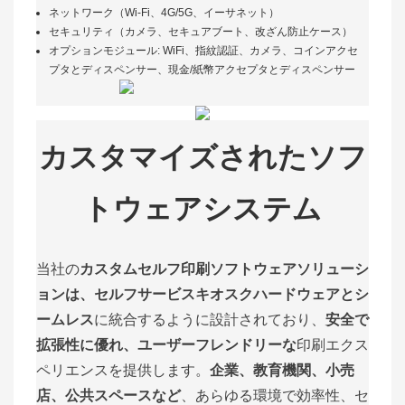
ネットワーク（Wi-Fi、4G/5G、イーサネット）
セキュリティ（カメラ​​、セキュアブート、改ざん防止ケース）
オプションモジュール: WiFi、指紋認証、カメラ、コインアクセ
プタとディスペンサー、現金/紙幣アクセプタとディスペンサー
カスタマイズされたソフ
トウェアシステム
当社の
カスタムセルフ印刷ソフトウェアソリューシ
ョンは
、
セルフサービスキオスクハードウェア
とシ
ームレス
に統合するように設計されており
、
安全で
拡張性に優れ、ユーザーフレンドリーな
印刷エクス
ペリエンスを提供します。
企業、教育機関、小売
店、公共スペースなど
、あらゆる環境で効率性、セ