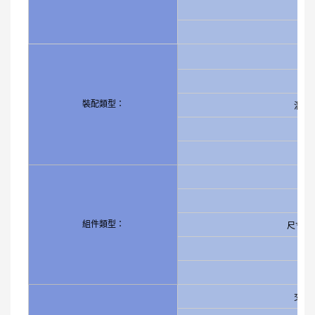
表
裝配類型：
混合
組件類型：
尺寸小
最
交鑰