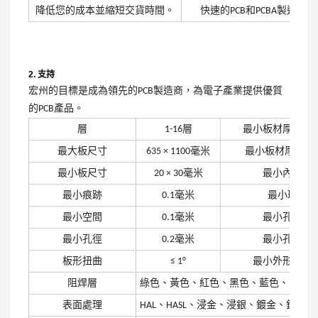
降低您的成本並縮短交貨時間。
快速的PCB和PCBA製造服
2. 支持
宏州的目標是成為領先的PCB製造商，為電子產業提供優質
的PCB產品。
層
1-16層
最小板材厚度（
最大板尺寸
635 × 1100毫米
最小板材厚度（
最小板尺寸
20 × 30毫米
最小內層厚
最小痕跡
0.1毫米
最小環狀環
最小空間
0.1毫米
最小孔位公
最小孔徑
0.2毫米
最小孔徑公
板形扭曲
≤ 1°
最小外形尺寸
阻焊層
綠色、黃色、紅色、黑色、藍色、白色
表面處理
HAL、HASL、浸金、浸銀、鍍金、鍍鎳、