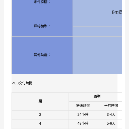
零件採購：
你們提供部
焊接類型：
無
其他功能：
模
PCB交付時間
原型
層
快速轉彎
平均時間
2
24小時
3-4天
4
48小時
5-6天