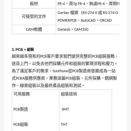
板材
FR-4、高Tg FR-4、無鹵FR-4、厚銅FR
Gerber 檔案（RS-274-X 或 RS-274
可接受的文件
POWERPCB、AutoCAD、ORCAD
CAM軟體
Genesis，CAM350
3. PCB + 組裝
越來越多現有的PCB客戶要求我們提供完整的PCB組裝服務，
送貨上門，以免去他們採購元件和組裝的繁瑣流程和壓力。
為了滿足客戶的需求，Sunthone從PCB製造商發展成為一站
式PCBA服務供應商，業務涵蓋PCB組裝、元件採購、鋼網製
作、線束組裝以及最終產品組裝和測試。
可用服務
組裝技術
PCB製造
SMT
PCB組裝
THT