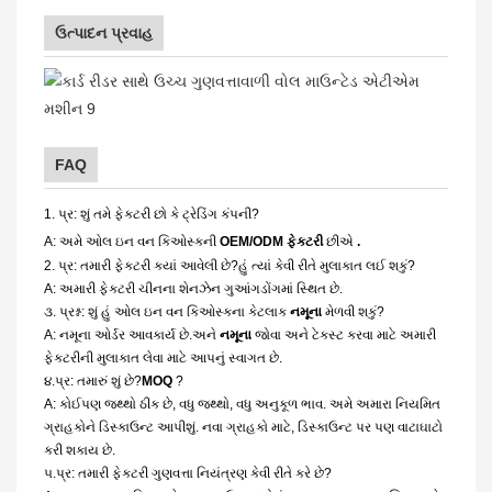
ઉત્પાદન પ્રવાહ
FAQ
1. પ્ર: શું તમે ફેક્ટરી છો કે ટ્રેડિંગ કંપની?
A: અમે ઓલ ઇન વન કિઓસ્કની
OEM/ODM ફેક્ટરી
છીએ
.
2. પ્ર: તમારી ફેક્ટરી ક્યાં આવેલી છે?હું ત્યાં કેવી રીતે મુલાકાત લઈ શકું?
A: અમારી ફેક્ટરી ચીનના શેનઝેન ગુઆંગડોંગમાં સ્થિત છે.
૩. પ્રશ્ન: શું હું ઓલ ઇન વન કિઓસ્કના કેટલાક
નમૂના
મેળવી શકું?
A: નમૂના ઓર્ડર આવકાર્ય છે.અને
નમૂના
જોવા અને ટેક્સ્ટ કરવા માટે અમારી
ફેક્ટરીની મુલાકાત લેવા માટે આપનું સ્વાગત છે.
૪.પ્ર: તમારું શું છે?
MOQ
?
A: કોઈપણ જથ્થો ઠીક છે, વધુ જથ્થો, વધુ અનુકૂળ ભાવ. અમે અમારા નિયમિત
ગ્રાહકોને ડિસ્કાઉન્ટ આપીશું. નવા ગ્રાહકો માટે, ડિસ્કાઉન્ટ પર પણ વાટાઘાટો
કરી શકાય છે.
૫.પ્ર: તમારી ફેક્ટરી ગુણવત્તા નિયંત્રણ કેવી રીતે કરે છે?