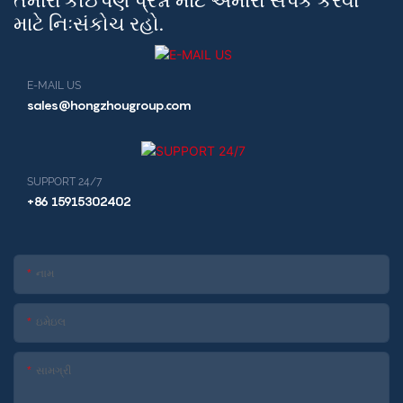
માટે નિઃસંકોચ રહો.
E-MAIL US
sales@hongzhougroup.com
SUPPORT 24/7
+86 15915302402
નામ
ઇમેઇલ
સામગ્રી