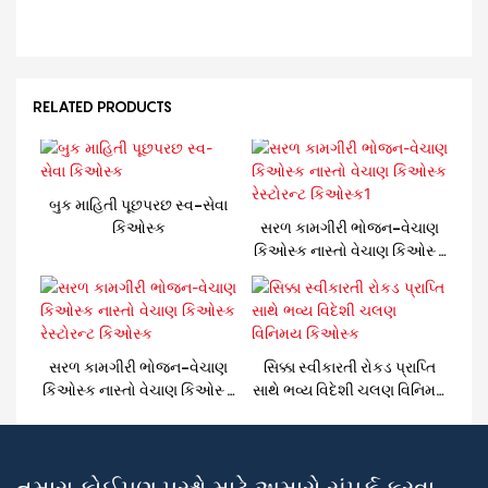
RELATED PRODUCTS
બુક માહિતી પૂછપરછ સ્વ-સેવા
કિઓસ્ક
સરળ કામગીરી ભોજન-વેચાણ
કિઓસ્ક નાસ્તો વેચાણ કિઓસ્ક
રેસ્ટોરન્ટ કિઓસ્ક1
સરળ કામગીરી ભોજન-વેચાણ
સિક્કા સ્વીકારતી રોકડ પ્રાપ્તિ
કિઓસ્ક નાસ્તો વેચાણ કિઓસ્ક
સાથે ભવ્ય વિદેશી ચલણ વિનિમય
રેસ્ટોરન્ટ કિઓસ્ક
કિઓસ્ક
તમારા કોઈપણ પ્રશ્નો માટે અમારો સંપર્ક કરવા