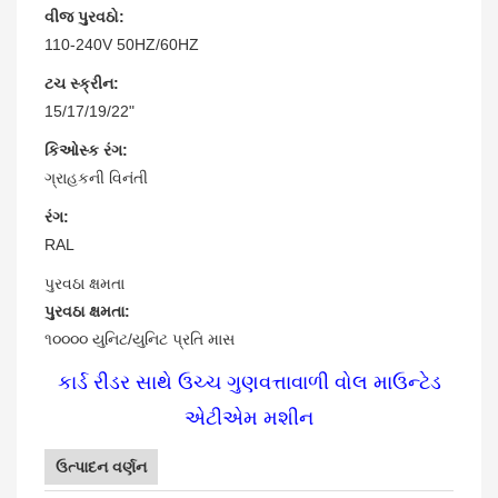
વીજ પુરવઠો:
110-240V 50HZ/60HZ
ટચ સ્ક્રીન:
15/17/19/22"
કિઓસ્ક રંગ:
ગ્રાહકની વિનંતી
રંગ:
RAL
પુરવઠા ક્ષમતા
પુરવઠા ક્ષમતા:
૧૦૦૦૦ યુનિટ/યુનિટ પ્રતિ માસ
કાર્ડ રીડર સાથે ઉચ્ચ ગુણવત્તાવાળી વોલ માઉન્ટેડ
એટીએમ મશીન
ઉત્પાદન વર્ણન