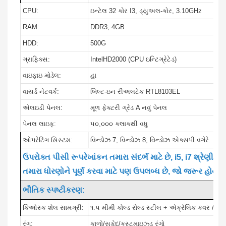
CPU:
ઇન્ટેલ 32 કોર I3, ડ્યુઅલ-કોર, 3.10GHz
RAM:
DDR3, 4GB
HDD:
500G
ગ્રાફિક્સ:
IntelHD2000 (CPU ઇન્ટિગ્રેટેડ)
વાઇફાઇ મોડેલ:
હા
વાયર્ડ નેટવર્ક:
બિલ્ટ-ઇન રીઅલટેક RTL8103EL
એલઇડી પેનલ:
મૂળ ફેક્ટરી ગ્રેડ A નવું પેનલ
પેનલ લાઇફ:
૫૦,૦૦૦ કલાકથી વધુ
ઓપરેટિંગ સિસ્ટમ:
વિન્ડોઝ 7, વિન્ડોઝ 8, વિન્ડોઝ એક્સપી વગેરે.
ઉપરોક્ત પીસી રૂપરેખાંકન તમારા સંદર્ભ માટે છે, i5, i7 શ્રેણી 
તમારા ધોરણોને પૂર્ણ કરવા માટે પણ ઉપલબ્ધ છે, જો જરૂર હોય 
ભૌતિક સ્પષ્ટીકરણ:
કિઓસ્ક શેલ સામગ્રી:
૧.૫ મીમી કોલ્ડ રોલ્ડ સ્ટીલ + એક્રેલિક કવર / એન્ટી-
રંગ:
કાળો/સફેદ/કસ્ટમાઇઝ્ડ રંગો