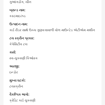
ગુઆંગડોંગ, ચીન
બ્રાન્ડ નામ:
કસ્ટમાઇઝ્ડ
ઉત્પાદન નામ:
કાર્ડ રીડર સાથે ઉચ્ચ ગુણવત્તાવાળી વોલ માઉન્ટેડ એટીએમ મશીન
ટચ સ્ક્રીન પ્રકાર:
કેપેસિટીવ ટચ
કાર્ય:
સ્વ-ચુકવણી કિઓસ્ક
અરજી:
ઇન્ડોર
મુખ્ય ઘટકો:
ટચસ્ક્રીન
વૈકલ્પિક ભાગો:
ક્રેડિટ કાર્ડ ચુકવણી