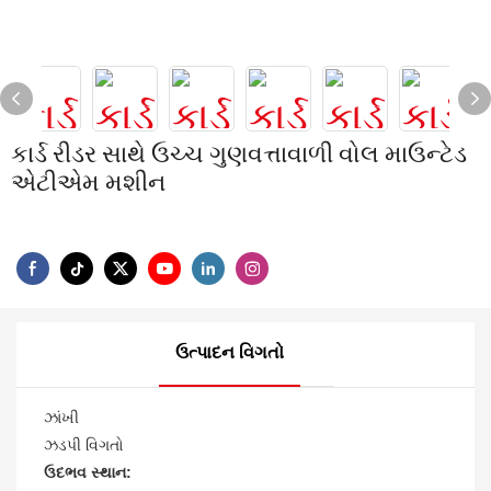
કાર્ડ રીડર સાથે ઉચ્ચ ગુણવત્તાવાળી વોલ માઉન્ટેડ
એટીએમ મશીન
ઉત્પાદન વિગતો
ઝાંખી
ઝડપી વિગતો
ઉદભવ સ્થાન: