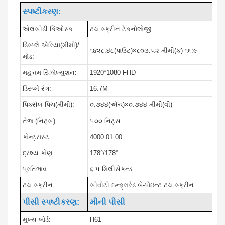
સ્પષ્ટીકરણ:
એલસીડી કિઓસ્ક:
ટચ સ્ક્રીન ટેકનોલોજી
ડિસ્પ્લે એરિયા(મીમી)/
૧૪૨૮.૪૮(પાઉટ)×૮૦૩.૫૨ મીમી(ક) ૧૬:૯
મોડ:
મહત્તમ રિઝોલ્યુશન:
1920*1080 FHD
ડિસ્પ્લે રંગ:
16.7M
પિક્સેલ પિચ(મીમી):
૦.૭૪૪(એચ)×૦.૭૪૪ મીમી(વી)
તેજ (નિટ્સ):
૫૦૦ નિટ્સ
કોન્ટ્રાસ્ટ:
4000:01:00
દ્રશ્ય કોણ:
178°/178°
પ્રતિભાવ:
૬.૫ મિલીસેકન્ડ
ટચ સ્ક્રીન:
સીવીટી ઇન્ફ્રારેડ બે-પોઇન્ટ ટચ સ્ક્રીન
પીસી સ્પષ્ટીકરણ:
મીની પીસી
મુખ્ય બોર્ડ:
H61