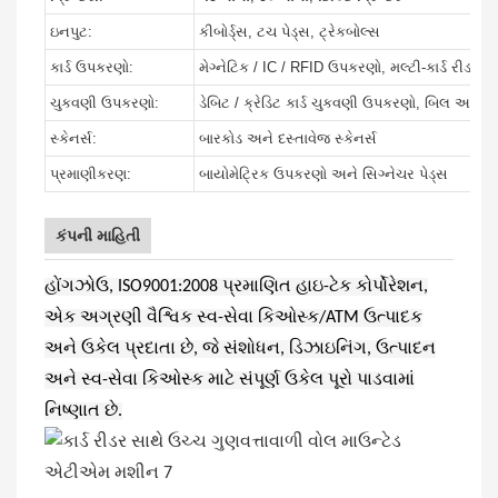
ઇનપુટ:
કીબોર્ડ્સ, ટચ પેડ્સ, ટ્રેકબોલ્સ
કાર્ડ ઉપકરણો:
મેગ્નેટિક / IC / RFID ઉપકરણો, મલ્ટી-કાર્ડ રીડર
ચુકવણી ઉપકરણો:
ડેબિટ / ક્રેડિટ કાર્ડ ચુકવણી ઉપકરણો, બિલ અને સ
સ્કેનર્સ:
બારકોડ અને દસ્તાવેજ સ્કેનર્સ
પ્રમાણીકરણ:
બાયોમેટ્રિક ઉપકરણો અને સિગ્નેચર પેડ્સ
કંપની માહિતી
હોંગઝોઉ, ISO9001:2008 પ્રમાણિત હાઇ-ટેક કોર્પોરેશન,
એક અગ્રણી વૈશ્વિક સ્વ-સેવા કિઓસ્ક/ATM ઉત્પાદક
અને ઉકેલ પ્રદાતા છે, જે સંશોધન, ડિઝાઇનિંગ, ઉત્પાદન
અને સ્વ-સેવા કિઓસ્ક માટે સંપૂર્ણ ઉકેલ પૂરો પાડવામાં
નિષ્ણાત છે.