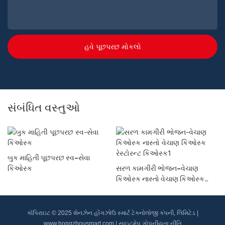
હવે પૂછપરછ મોકલો
સંબંધિત વસ્તુઓ
બુક માહિતી પૂછપરછ સ્વ-સેવા
કિઓસ્ક
સરળ કામગીરી ભોજન-વેચાણ
કિઓસ્ક નાસ્તો વેચાણ કિઓસ્ક
રેસ્ટોરન્ટ કિઓસ્ક1
કૉપિરાઇટ © 2025 શેનઝેન હોંગઝોઉ સ્માર્ટ ટેકનોલોજી કંપની, લિમિટેડ |
www.hongzhousmart.com
|
સાઇટમેપ
ગોપનીયતા નીતિ