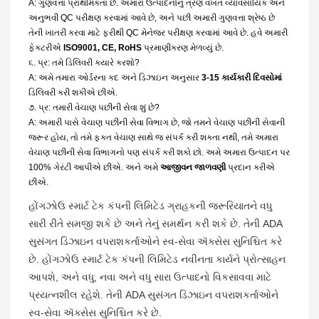
A: ગુણવત્તા પ્રાથમિકતા છે. અમારા ઉત્પાદનોનું ત્રણ વખત વ્યાવસાયિક અને
અનુભવી QC પરીક્ષણ કરવામાં આવે છે, અને પછી અમારી ગુણવત્તા શ્રેષ્ઠ છે
તેની ખાતરી કરવા માટે ફરીથી QC મેનેજર પરીક્ષણ કરવામાં આવે છે. હવે અમારી
ફેક્ટરીએ
ISO9001, CE, RoHS
પ્રમાણીકરણ મેળવ્યું છે.
૬. પ્ર: તમે ડિલિવરી ક્યારે કરશો?
A: અમે તમારા ઓર્ડરના કદ અને ડિઝાઇન અનુસાર
3-15 કાર્યકારી દિવસોમાં
ડિલિવરી કરી શકીએ છીએ.
૭. પ્ર: તમારી વેચાણ પછીની સેવા શું છે?
A: અમારી પાસે વેચાણ પછીની સેવા વિભાગ છે, જો તમને વેચાણ પછીની સેવાની
જરૂર હોય, તો તમે ફક્ત વેચાણ સાથે જ સંપર્ક કરી શકતા નથી, તમે અમારા
વેચાણ પછીની સેવા વિભાગનો પણ સંપર્ક કરી શકો છો. અમે અમારા ઉત્પાદન પર
100% ગેરંટી આપીએ છીએ. અને અમે
આજીવન જાળવણી
પ્રદાન કરીએ
છીએ.
હોંગઝોઉ સ્માર્ટ ટેક કંપની લિમિટેડ ગ્રાહકની જરૂરિયાતને વધુ
સારી રીતે સમજી શકે છે અને તેનું સમર્થન કરી શકે છે. તેની ADA
સુસંગત ડિઝાઇન વપરાશકર્તાઓને સ્વ-સેવા ઍક્સેસ સુનિશ્ચિત કરે
છે. હોંગઝોઉ સ્માર્ટ ટેક કંપની લિમિટેડ નવીનતા કાર્યને પ્રોત્સાહન
આપશે, અને વધુ, નવા અને વધુ સારા ઉત્પાદનો વિકસાવવા માટે
પ્રયત્નશીલ રહેશે. તેની ADA સુસંગત ડિઝાઇન વપરાશકર્તાઓને
સ્વ-સેવા ઍક્સેસ સુનિશ્ચિત કરે છે.