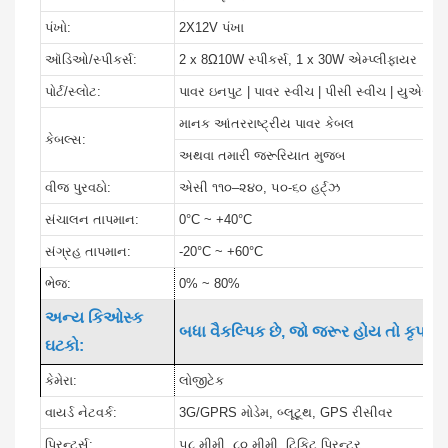
પંખો:
2X12V પંખા
ઑડિઓ/સ્પીકર્સ:
2 x 8Ω10W સ્પીકર્સ, 1 x 30W એમ્પ્લીફાયર
પોર્ટ/સ્લોટ:
પાવર ઇનપુટ | પાવર સ્વીચ | પીસી સ્વીચ | યુએસબી
માનક આંતરરાષ્ટ્રીય પાવર કેબલ
કેબલ્સ:
અથવા તમારી જરૂરિયાત મુજબ
વીજ પુરવઠો:
એસી ૧૧૦–૨૪૦, ૫૦-૬૦ હર્ટ્ઝ
સંચાલન તાપમાન:
0°C ~ +40°C
સંગ્રહ તાપમાન:
-20°C ~ +60°C
ભેજ:
0% ~ 80%
અન્ય કિઓસ્ક
બધા વૈકલ્પિક છે, જો જરૂર હોય તો કૃપા 
ઘટકો:
કેમેરા:
લોજીટેક
વાયર્ડ નેટવર્ક:
3G/GPRS મોડેમ, બ્લૂટૂથ, GPS રીસીવર
પ્રિન્ટર્સ:
૫૮ મીમી, ૮૦ મીમી, ટિકિટ પ્રિન્ટર