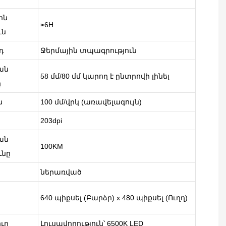
ին
≥6H
ւն
դ
Ջերմային տպագրություն
ան
58 մմ/80 մմ կարող է ընտրովի լինել
ը
ն
100 մմ/վրկ (առավելագույն)
203dpi
ան
100KM
ւնը
ներառված
640 պիքսել (Բարձր) x 480 պիքսել (Ուղղ)
)
ուր
Լուսավորություն՝ 6500K LED