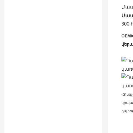
Մատ
Մատ
300
OEM
վեր
Հոնգ
կրպակ
դպրո