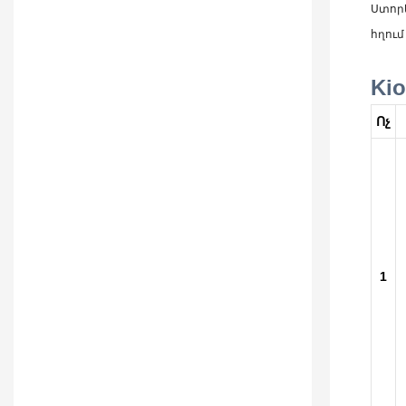
Ստոր
հղում
Ki
Ոչ
1