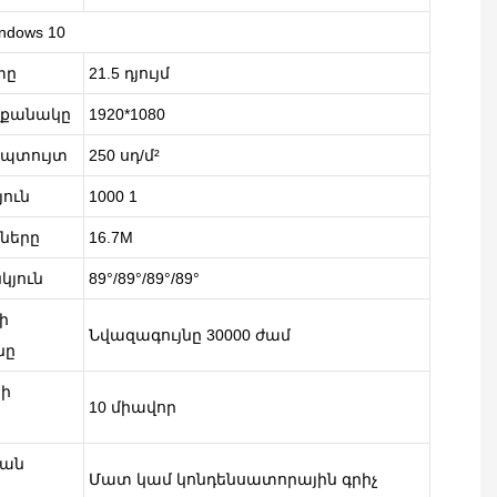
ndows 10
փը
21.5 դյույմ
ի քանակը
1920*1080
 պտույտ
250 սդ/մ²
յուն
1000 1
յները
16.7M
կյուն
89°/89°/89°/89°
քի
Նվազագույնը 30000 ժամ
նը
տի
10 միավոր
ման
Մատ կամ կոնդենսատորային գրիչ