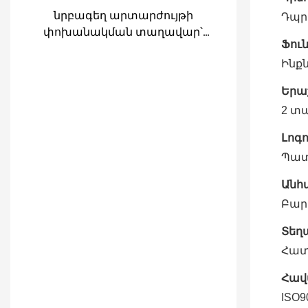
նրբագեղ արտարժույթի
Դպր
փոխանակման տաղավար՝
Ֆու
մետաղադրամներ ընդունող
կետով
Ինք
Երա
2 տ
Լոգո
Պատ
Անհ
Բար
Տեղ
Հատ
Հավ
ISO9