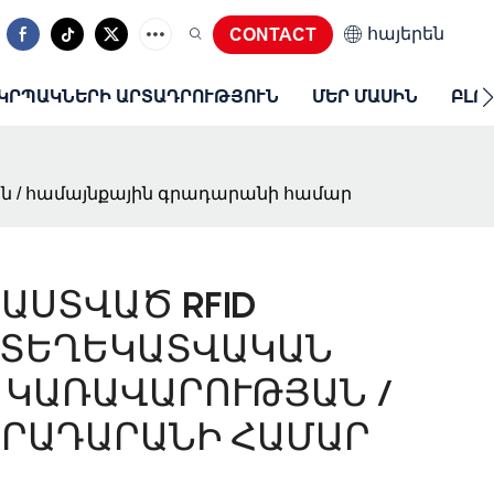
հայերեն
CONTACT
ԿՐՊԱԿՆԵՐԻ ԱՐՏԱԴՐՈՒԹՅՈՒՆ
ՄԵՐ ՄԱՍԻՆ
ԲԼՈ
 / համայնքային գրադարանի համար
ԱՍՏՎԱԾ RFID
 ՏԵՂԵԿԱՏՎԱԿԱՆ
/ ԿԱՌԱՎԱՐՈՒԹՅԱՆ /
ԳՐԱԴԱՐԱՆԻ ՀԱՄԱՐ