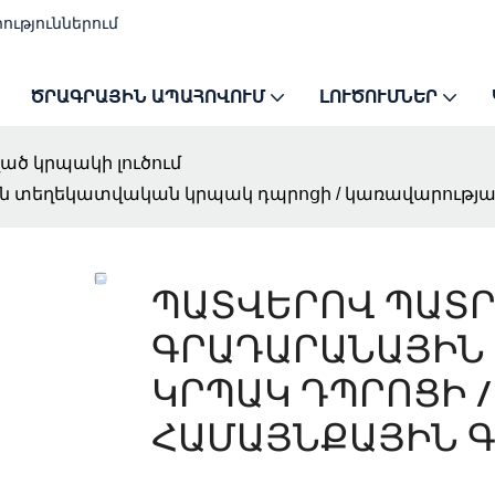
ություններում
ԾՐԱԳՐԱՅԻՆ ԱՊԱՀՈՎՈՒՄ
ԼՈՒԾՈՒՄՆԵՐ
ծ կրպակի լուծում
տեղեկատվական կրպակ դպրոցի / կառավարության
ՊԱՏՎԵՐՈՎ ՊԱՏՐ
ԳՐԱԴԱՐԱՆԱՅԻՆ
ԿՐՊԱԿ ԴՊՐՈՑԻ 
ՀԱՄԱՅՆՔԱՅԻՆ 