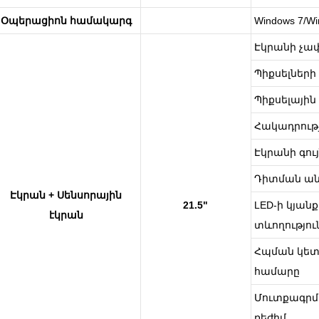
Օպերացիոն համակարգ
Windows 7/Wi
Էկրանի չա
Պիքսելներ
Պիքսելային
Հակադրութ
Էկրանի գու
Դիտման ան
Էկրան + Սենսորային
21.5"
LED-ի կյան
էկրան
տևողությու
Հպման կե
համարը
Մուտքագր
ռեժիմ