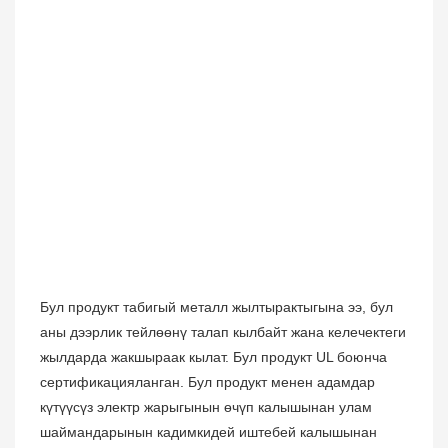
Бул продукт табигый металл жылтырактыгына ээ, бул
аны дээрлик тейлөөнү талап кылбайт жана келечектеги
жылдарда жакшыраак кылат. Бул продукт UL боюнча
сертификацияланган. Бул продукт менен адамдар
күтүүсүз электр жарыгынын өчүп калышынан улам
шаймандарынын кадимкидей иштебей калышынан