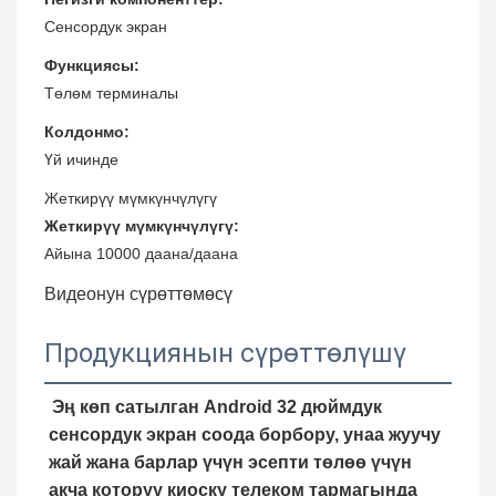
Сенсордук экран
Функциясы:
Төлөм терминалы
Колдонмо:
Үй ичинде
Жеткирүү мүмкүнчүлүгү
Жеткирүү мүмкүнчүлүгү:
Айына 10000 даана/даана
Видеонун сүрөттөмөсү
Продукциянын сүрөттөлүшү
Эң көп сатылган Android 32 дюймдук
сенсордук экран соода борбору, унаа жуучу
жай жана барлар үчүн эсепти төлөө үчүн
акча которуу киоску телеком тармагында