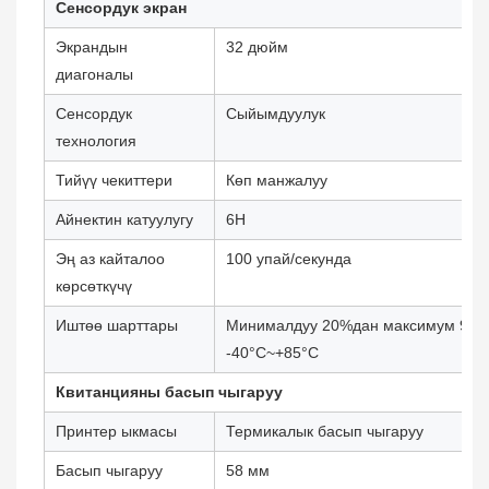
Сенсордук экран
Экрандын
32 дюйм
диагоналы
Сенсордук
Сыйымдуулук
технология
Тийүү чекиттери
Көп манжалуу
Айнектин катуулугу
6H
Эң аз кайталоо
100 упай/секунда
көрсөткүчү
Иштөө шарттары
Минималдуу 20%дан максимум 90%
-40°C~+85°C
Квитанцияны басып чыгаруу
Принтер ыкмасы
Термикалык басып чыгаруу
Басып чыгаруу
58 мм