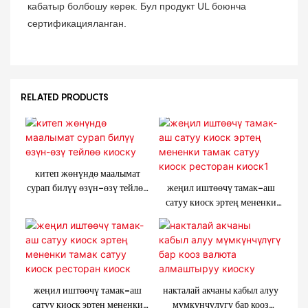
кабатыр болбошу керек. Бул продукт UL боюнча
сертификацияланган.
RELATED PRODUCTS
китеп жөнүндө маалымат
сурап билүү өзүн-өзү тейлөө
жеңил иштөөчү тамак-аш
киоску
сатуу киоск эртең мененки
тамак сатуу киоск ресторан
киоск1
жеңил иштөөчү тамак-аш
накталай акчаны кабыл алуу
сатуу киоск эртең мененки
мүмкүнчүлүгү бар кооз