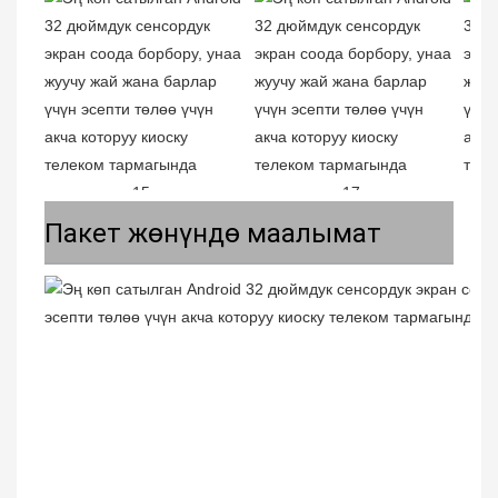
Пакет жөнүндө маалымат