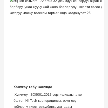
Хонгжоу тобу жөнүндө
 Хунчжоу, ISO9001:2015 сертификатына ээ 
болгон HI-Tech корпорациясы, өзүн-өзү 
тейлөөчү киоскторду/банкоматтарды 