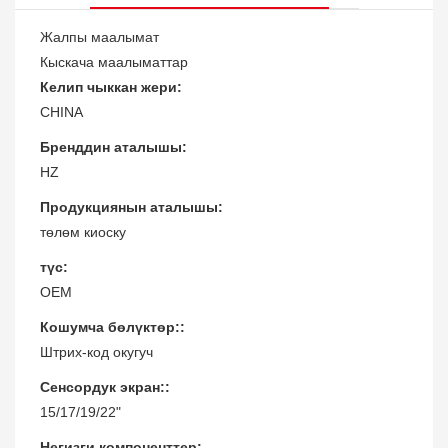
Жалпы маалымат
Кыскача маалыматтар
Келип чыккан жери:
CHINA
Бренддин аталышы:
HZ
Продукциянын аталышы:
төлөм киоску
түс:
OEM
Кошумча бөлүктөр::
Штрих-код окугуч
Сенсордук экран::
15/17/19/22"
Негизги компоненттер: