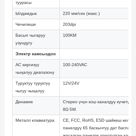
туурасы
Ылдамдык
220 мм/сек (макс.)
Чечилиши
203dpi
Басып чыгаруу
100KM
узундугу
Электр камсыздоо
AC киргизүү
100‐240VAC
чыңалуу диапазону
Туруктуу туруктуу
12V/24V
чыгуу чыңалуу
Динамик
Стерео үчүн кош каналдуу күчөтүлг
8Ω 5W.
Металл клавиатура
CE, FCC, RoHS, ESD шайкеш келген
панелдүү 65 баскычтуу дат баспас 
жасалган панелге орнотулган клави