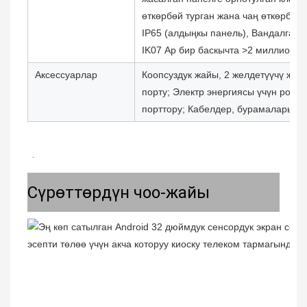
өткөрбөй турган жана чаң өткөрбөй 
IP65 (алдыңкы панель), Вандалга ту
IK07 Ар бир баскычта >2 миллион о
Аксессуарлар
Коопсуздук жайы, 2 желдетүүчү жел
порту; Электр энергиясы үчүн розет
порттору; Кабелдер, бурамалары ж.
 .
Сүрөттөрдүн чоо-жайы