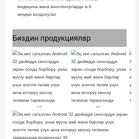
медицина жана кинотеатрларда ж.б. 
кеңири колдонулат.
Биздин продукциялар