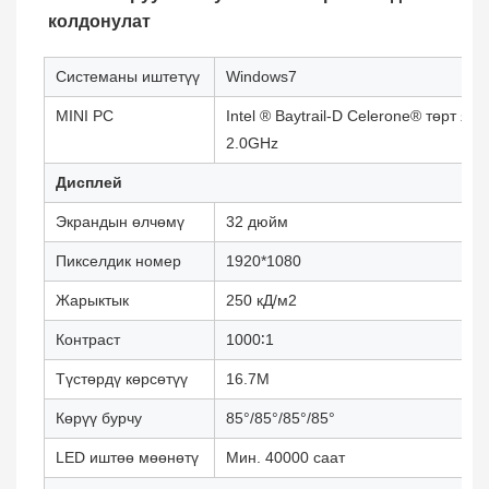
колдонулат
Системаны иштетүү
Windows7
MINI PC
Intel ® Baytrail-D Celerone® төрт яд
2.0GHz
Дисплей
Экрандын өлчөмү
32 дюйм
Пикселдик номер
1920*1080
Жарыктык
250 кД/м2
Контраст
1000∶1
Түстөрдү көрсөтүү
16.7M
Көрүү бурчу
85°/85°/85°/85°
LED иштөө мөөнөтү
Мин. 40000 саат