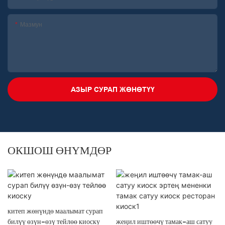
Мазмун
АЗЫР СУРАП ЖӨНӨТҮҮ
ОКШОШ ӨНҮМДӨР
китеп жөнүндө маалымат сурап
билүү өзүн-өзү тейлөө киоску
жеңил иштөөчү тамак-аш сатуу