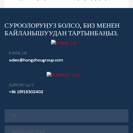
тамак сатуу киоск ресторан
валюта алмаштыруу киоску
киоск
СУРООЛОРУҢУЗ БОЛСО, БИЗ МЕНЕН
БАЙЛАНЫШУУДАН ТАРТЫНБАҢЫЗ.
E-MAIL US
sales@hongzhougroup.com
SUPPORT 24/7
+86 15915302402
Ат
Электрондук Почта