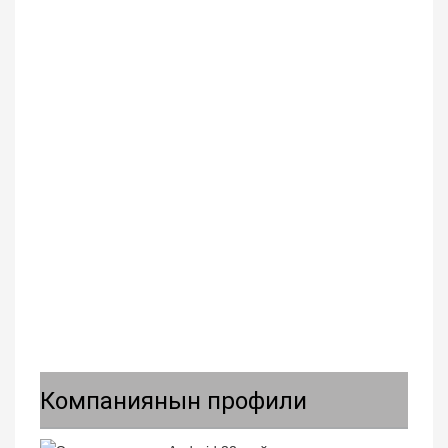
Компаниянын профили