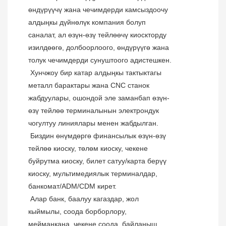
өндүрүүчү жана чечимдерди камсыздоочу 
алдыңкы дүйнөлүк компания болуп 
саналат, ал өзүн-өзү тейлөөчү киоскторду 
изилдөөгө, долбоорлоого, өндүрүүгө жана 
толук чечимдерди сунуштоого адистешкен.
 Хунчжоу бир катар алдыңкы тактыктагы 
металл барактары жана CNC станок 
жабдуулары, ошондой эле заманбап өзүн-
өзү тейлөө терминалынын электрондук 
чогултуу линиялары менен жабдылган.
 Биздин өнүмдөргө финансылык өзүн-өзү 
тейлөө киоску, төлөм киоску, чекене 
буйрутма киоску, билет сатуу/карта берүү 
киоску, мультимедиялык терминалдар, 
банкомат/ADM/CDM кирет.
 Алар банк, баалуу кагаздар, жол 
кыймылы, соода борборлору, 
мейманкана, чекене соода, байланыш, 