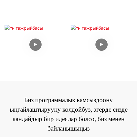
Биз программалык камсыздоону
ыңгайлаштырууну колдойбуз, эгерде сизде
кандайдыр бир идеялар болсо, биз менен
байланышыңыз