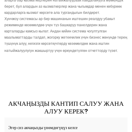
аларга бар кызматкерлерин натыйжалуураак пайдаланууга мүмкүндүк
берет, бул алардын аз кызматкерлер жана чыгымдар менен көбүрөөк
кардарларга кызмат көрсөтө ала тургандыгын билдирет.
Хунчжоу системасы ар бир машинанын иштешин реалдуу убакыт
режиминде көзөмөлдөө үчүн түз башкаруу панелдерин жана
карталарды камсыз кылат. Андан кийин система чогултулган
маалыматтарды талдап, жогорку жетекчилик үчүн бизнес жөнүндө терең
түшүнүк алуу, негизги көрсөткүчтөрдү көзөмөлдөө жана иштин
натыйжалуулугун жакшыртуу үчүн өркүндөтүлгөн отчетторду түзөт.
АКЧАҢЫЗДЫ КАНТИП САЛУУ ЖАНА
АЛУУ КЕРЕК?
Эгер сиз акчаңызды үнөмдөгүңүз келсе