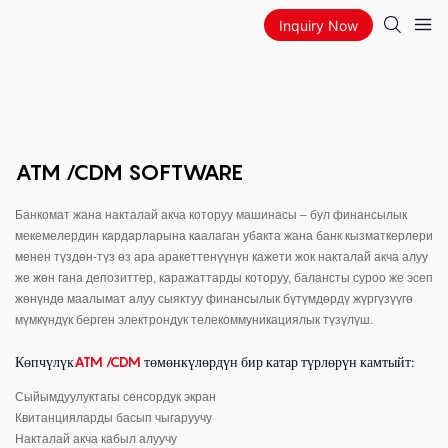
Inquiry Now
ATM /CDM SOFTWARE
Банкомат жана накталай акча которуу машинасы – бул финансылык
мекемелердин кардарларына каалаган убакта жана банк кызматкерлери
менен түздөн-түз өз ара аракеттенүүнүн кажети жок накталай акча алуу
же жөн гана депозиттер, каражаттарды которуу, балансты суроо же эсеп
жөнүндө маалымат алуу сыяктуу финансылык бүтүмдөрдү жүргүзүүгө
мүмкүндүк берген электрондук телекоммуникациялык түзүлүш.
Көпчүлүк
ATM /CDM
төмөнкүлөрдүн бир катар түрлөрүн камтыйт:
Сыйымдуулуктагы сенсордук экран
Квитанцияларды басып чыгаруучу
Накталай акча кабыл алуучу