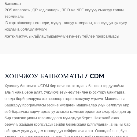
Банкомат
POS аппараты, QR код сканери, RFID же NFC окугучу сыяктуу төлөм
терминалы
ID карта/паспорт сканери, жүздү таануу камерасы, коопсуздук кулпусу
кошумча болушу мүмкүн
Жеткиликтүү, ыңгайлаштырылуучу өзүн-өзү тейлөө программасы
ХОНЧЖОУ БАНКОМАТЫ / CDM
Хунчжоу банкоматы/CDM бир нече валютадагы банкнотторду кабыл
алып жана бере алат. Учкучсуз өзүн-өзү тейлөө киосктору банктарга,
соода борборлоруна же аэропортторго коюлушу мүмкүн. Машинанын
башкаруу программасы ээсине жүздөгөн машиналар үчүн белгилүү бир
веб-баракчага кирүү аркылуу алыскы компьютерден же смартфондон ар
бир транзакцияны көзөмөлдөөгө мүмкүндүк берет. Накталай акча
берүүчү жайдын коопсуздук сейфи бекем жана кулпуланган, ачкычы бар
ыйгарым укуктуу адам коопсуздук сейфин ача алат. Ошондой эле, бул