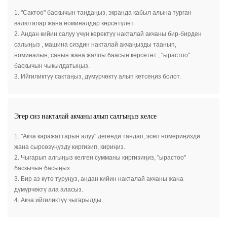
1.
"Сактоо" баскычын тандаңыз, экранда кабыл алына турган
валюталар жана номиналдар көрсөтүлөт.
2.
Андан кийин салуу үчүн керектүү накталай акчаны бир-бирден
салыңыз
,
машина сиздин накталай акчаңызды таанып,
номиналын, санын жана жалпы баасын көрсөтөт
,
"ырастоо"
баскычын чыкылдатыңыз.
3.
Ийгиликтүү сактаңыз, дүмүрчөктү алып кетсеңиз болот.
Эгер сиз накталай акчаны алып салгыңыз келсе
1.
"Акча каражаттарын алуу" дегенди тандап, эсеп номериңизди
жана сырсөзүңүздү киргизип, кириңиз.
2.
Чыгарып алгыңыз келген сумманы киргизиңиз, "ырастоо"
баскычын басыңыз.
3.
Бир аз күтө туруңуз, андан кийин накталай акчаны жана
дүмүрчөктү ала аласыз.
4.
Акча ийгиликтүү чыгарылды.