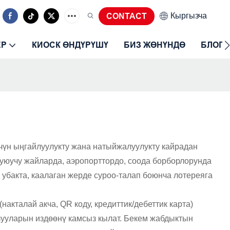
Кыргызча
CONTACT
ЕР
КИОСК ӨНДҮРҮШҮ
БИЗ ЖӨНҮНДӨ
БЛОГ
чүн ыңгайлуулукту жана натыйжалуулукту кайрадан
 куюучу жайларда, аэропорттордо, соода борборлорунда
 убакта, каалаган жерде суроо-талап боюнча лотереяга
акталай акча, QR коду, кредиттик/дебеттик карта)
зууларын издөөнү камсыз кылат. Бекем жабдыктын