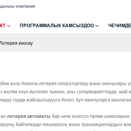
лдыңкы компания
КТ
ПРОГРАММАЛЫК КАМСЫЗДОО
ЧЕЧИМД
Лотерея киоску
үйнө жүзү боюнча лотерея операторлору жана оюнчулары ү
суз иштөө үчүн иштелип чыккан, аны супермаркеттерде, май
мдүү түрдө жайгаштырууга болот, бул оюнчуларга каалаган
ган
лотерея автоматы
бир нече коопсуз төлөм ыкмаларын (н
арууну, байгелерди текшерүүнү жана транзакциялардын жа