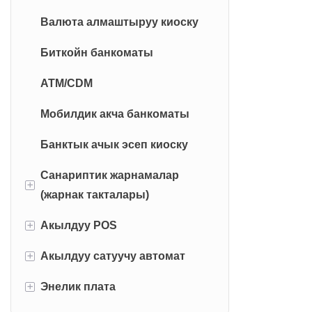
Валюта алмаштыруу киоску
Биткойн банкоматы
ATM/CDM
Мобилдик акча банкоматы
Банктык ачык эсеп киоску
Санариптик жарнамалар
+
(жарнак такталары)
+
Акылдуу POS
Сырткы санариптик
жарнамалар
+
Акылдуу сатуучу автомат
Колдо кармалуучу POS
Үй ичиндеги санариптик
+
Энелик плата
Компьютердеги POS
Пицца сатуучу автомат
жарнамалар