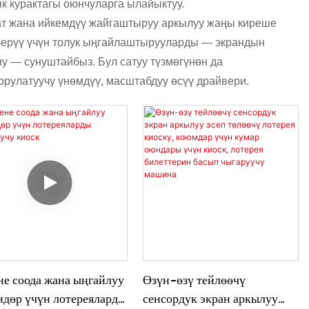
ык курактагы оюнчуларга ылайыктуу.
тат жана ийкемдүү жайгаштыруу аркылуу жаңы киреше
берүү үчүн толук ыңгайлаштырууларды — экрандын
у — сунуштайбыз. Бул сатуу түзмөгүнөн да
рулатуучу үнөмдүү, масштабдуу өсүү драйвери.
не соода жана ыңгайлуу
Өзүн-өзү тейлөөчү
ндөр үчүн лотереяларды
сенсордук экран аркылуу