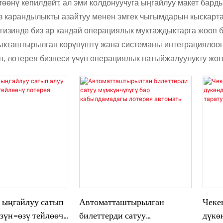
өөнү кепилдейт, ал эми колдонуучуга ыңгайлуу макет бард
көз карандылыкты азайтуу менен эмгек чыгымдарын кыскар
гизинде биз ар кандай операциялык муктаждыктарга жооп 
айыкташтырылган көрүнүштү жана системаны интеграциялоон
 лотерея бизнеси үчүн операциялык натыйжалуулукту жого
 ыңгайлуу сатып
Автоматташтырылган
Чеке
өзүн-өзү тейлөөчү
билеттерди сатуу
дүкө