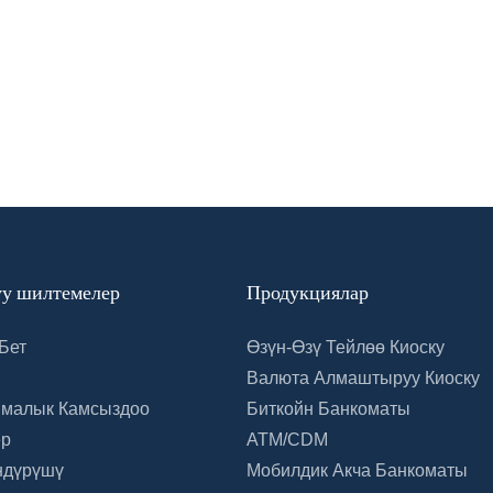
у шилтемелер
Продукциялар
Бет
Өзүн-Өзү Тейлөө Киоску
Валюта Алмаштыруу Киоску
малык Камсыздоо
Биткойн Банкоматы
ер
ATM/CDM
ндүрүшү
Мобилдик Акча Банкоматы