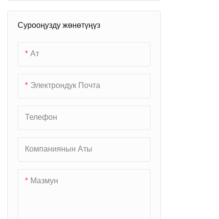
Вейп/электрондук тамеки
Android энелик платасы
Акылдуу мобилдик телевизор
сатуучу автомат
Сурооңузду жөнөтүңүз
X86 өнөр жайлык энелик
Алтын сатуучу автомат
платасы
Ат
Электрондук Почта
Телефон
Компаниянын Аты
Мазмун