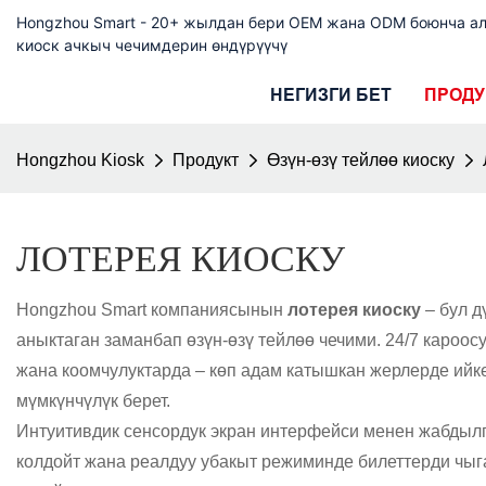
Hongzhou Smart - 20+ жылдан бери OEM жана ODM боюнча а
киоск ачкыч чечимдерин өндүрүүчү
НЕГИЗГИ БЕТ
ПРОДУ
Hongzhou Kiosk
Продукт
Өзүн-өзү тейлөө киоску
ЛОТЕРЕЯ КИОСКУ
Hongzhou Smart компаниясынын
лотерея киоску
– бул д
аныктаган заманбап өзүн-өзү тейлөө чечими. 24/7 кароо
жана коомчулуктарда – көп адам катышкан жерлерде ийке
мүмкүнчүлүк берет.
Интуитивдик сенсордук экран интерфейси менен жабдыл
колдойт жана реалдуу убакыт режиминде билеттерди чыг