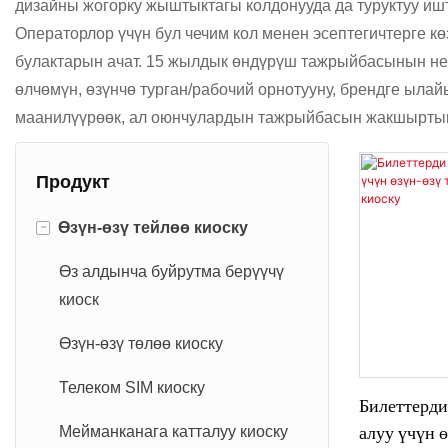
дизайны жогорку жыштыктагы колдонууда да туруктуу ишт
Операторлор үчүн бул чечим кол менен эсептегичтерге 
булактарын ачат. 15 жылдык өндүрүш тажрыйбасынын не
өлчөмүн, өзүнчө турган/рабочий орнотууну, брендге ыл
маанилүүрөөк, ал оюнчулардын тажрыйбасын жакшыртып,
Продукт
-
Өзүн-өзү тейлөө киоску
Өз алдынча буйрутма берүүчү
киоск
Өзүн-өзү төлөө киоску
Телеком SIM киоску
Билеттерди
алуу үчүн 
Мейманканага катталуу киоску