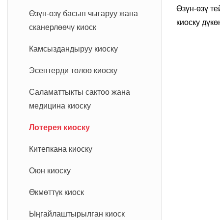
лотерея ки
Өзүн-өзү те
Өзүн-өзү басып чыгаруу жана
киоску дүкө
сканерлөөчү киоск
күтпөстөн л
Камсыздандыруу киоску
билеттерин 
ыңгайлуу в
Эсептерди төлөө киоску
саналат. Се
интерфейси
Саламаттыкты сактоо жана
номерлерин
медицина киоску
билеттери ү
Лотерея киоску
бул процесс
кыйынчылык
Китепкана киоску
Оюн киоску
Өкмөттүк киоск
Ыңгайлаштырылган киоск