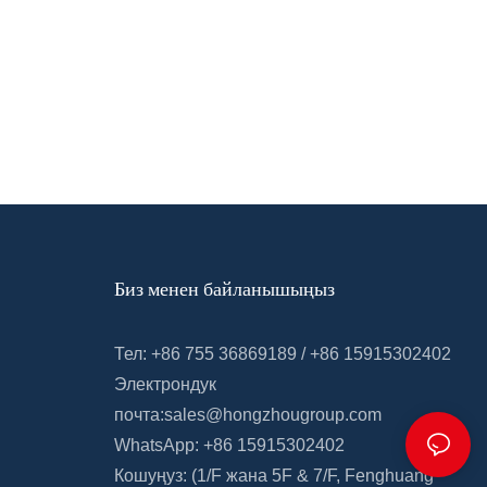
Биз менен байланышыңыз
Тел: +86 755 36869189 / +86 15915302402
Электрондук
почта:
sales@hongzhougroup.com
WhatsApp: +86 15915302402
Кошуңуз: (1/F жана 5F
&
7/F,
Fenghuang