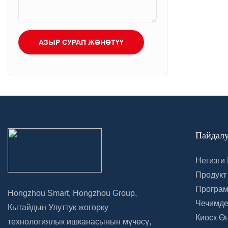
АЗЫР СУРАП ЖӨНӨТҮҮ
Пайдалу
Негизги 
Продукт
Програм
Hongzhou Smart, Hongzhou Group,
Чечимд
Кытайдын Улуттук жогорку
Киоск Ө
технологиялык ишканасынын мүчөсү,