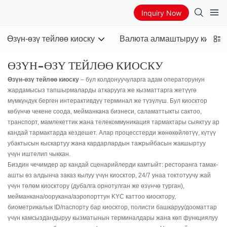
Inquiry Now
Өзүн-өзү тейлөө киоску
Валюта алмаштыруу киоску
ӨЗҮН-ӨЗҮ ТЕЙЛӨӨ КИОСКУ
Өзүн-өзү тейлөө киоску
– бул колдонуучуларга адам операторунун
жардамысыз тапшырмаларды аткарууга же кызматтарга жетүүгө
мүмкүндүк берген интерактивдүү терминал же түзүлүш. Бул киосктор
көбүнчө чекене соода, мейманкана бизнеси, саламаттыкты сактоо,
транспорт, мамлекеттик жана телекоммуникация тармактары сыяктуу ар
кандай тармактарда кездешет. Алар процесстерди жөнөкөйлөтүү, күтүү
убактысын кыскартуу жана кардарлардын тажрыйбасын жакшыртуу
үчүн иштелип чыккан.
Биздин чечимдер ар кандай сценарийлерди камтыйт: ресторанга тамак-
ашты өз алдынча заказ кылуу үчүн киосктор, 24/7 унаа токтотуучу жай
үчүн төлөм киосктору (дубалга орнотулган же өзүнчө турган),
мейманкана/оорукана/аэропорттун KYC каттоо киосктору,
биометрикалык ID/паспорту бар киосктор, полисти башкаруу/дооматтар
үчүн камсыздандыруу кызматынын терминалдары жана көп функциялуу