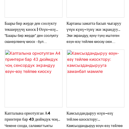
Баары бир жерде ден соолукту
Картаны заматта басып чыгаруу
текшерүүчү киоск | Өзүн-өзү
үчүн күнү-түнү эки экрандуу
тейлөөчү медициналык текшерүү
өзүн-өзү тейлөө киоску
"Баары бир жерде" ден соолукту
Эки экрандуу, күнү-түнү иштеген
киоску
сканерлөөчү киоск - бул
өзүн-өзү тейлөө киоску оюн
колдонуучуларга тез жана ар
карталарын, бөлмө карталарын
тараптуу ден соолукту баалоону
жана ачкычтарды күнү-түнү
камсыз кылуу үчүн иштелип чыккан
ыңгайлуу түрдө берүүгө мүмкүндүк
заманбап өзүн-өзү тейлөө
берет, ошол эле учурда эсептерди
медициналык скрининг чечими.
үзгүлтүксүз төлөө
Бул инновациялык киоск ар кандай
транзакцияларын колдойт. Анын
диагностикалык куралдарды
эки экрандуу дизайны ар кандай
сунуштайт, бул адамдарга ден
тейлөө чөйрөлөрү үчүн
соолуктун маанилүү
колдонуучулардын өз ара
көрсөткүчтөрүн көзөмөлдөөгө
аракеттенүүсүн жана
жана ыңгайлуу жана жеткиликтүү
операциялык натыйжалуулукту
Капталына орнотулган А4
Камсыздандыруу өзүн-өзү
түрдө жекелештирилген ден
жогорулатат.
принтери бар 43 дюймдук чоң
тейлөө киосктору:
соолук маалыматтарын алууга
сенсордук экрандуу өзүн-өзү
камсыздандырууга заманбап
Чекене соода, саламаттыкты
Камсыздандыруу өзүн-өзү тейлөө
мүмкүндүк берет.