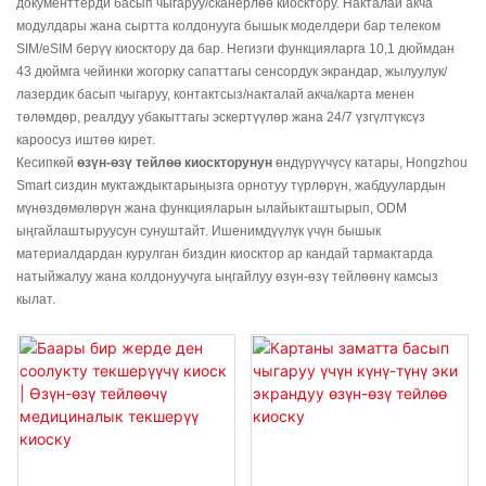
документтерди басып чыгаруу/сканерлөө киосктору. Накталай акча
модулдары жана сыртта колдонууга бышык моделдери бар телеком
SIM/eSIM берүү киосктору да бар. Негизги функцияларга 10,1 дюймдан
43 дюймга чейинки жогорку сапаттагы сенсордук экрандар, жылуулук/
лазердик басып чыгаруу, контактсыз/накталай акча/карта менен
төлөмдөр, реалдуу убакыттагы эскертүүлөр жана 24/7 үзгүлтүксүз
кароосуз иштөө кирет.
Кесипкөй
өзүн-өзү тейлөө киоскторунун
өндүрүүчүсү катары, Hongzhou
Smart сиздин муктаждыктарыңызга орнотуу түрлөрүн, жабдуулардын
мүнөздөмөлөрүн жана функцияларын ылайыкташтырып, ODM
ыңгайлаштыруусун сунуштайт. Ишенимдүүлүк үчүн бышык
материалдардан курулган биздин киосктор ар кандай тармактарда
натыйжалуу жана колдонуучуга ыңгайлуу өзүн-өзү тейлөөнү камсыз
кылат.