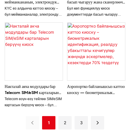
мейманкананын, электрондук
басып чыгаруу жана сканерлөөчү
өкмөттүн жана оорукананын
көп функциялуу киоск,
KYC өз алдынча каттоо киоску –
Бул көп функциялуу киоск
кызмат көрсөтүүсүнүн
ыңгайлуу дүкөн, жүк түшүрүүчү
бул мейманканалар, электрондук
документтерди басып чыгаруу
натыйжалуулугун өзгөртүү
порт
өкмөт жана ооруканалар сыяктуу
жана сканерлөө мүмкүнчүлүктөрү
ар кандай тармактарда каттоо
менен жабдылган, бул аны
процессин жөнөкөйлөтүү үчүн
мамлекеттик мекемелер, ыңгайлуу
иштелип чыккан революциялык
дүкөндөр жана бошотуучу порттор
технология. Кардарларга
үчүн идеалдуу кылат. Ал
өздөрүнүн инсандыгын жана жеке
документтерди тез жана
маалыматтарын оңой текшерүүгө
натыйжалуу башкаруу жана
мүмкүндүк берүү менен, бул киоск
иштетүү үчүн ыңгайлуу чечимди
тейлөөнүн натыйжалуулугун бир
сунуштайт.
топ жакшыртат жана жалпы
кардарлардын тажрыйбасын
Накталай акча модулдары бар
Аэропортко байланышсыз каттоо
жакшыртат.
Telecom SIM/eSIM карталарын
киоску – биометрикалык
берүүчү киоск
идентификация, реалдуу
Telecom өзүн-өзү тейлөө SIM/eSIM
убакыттагы кечигүүлөр жөнүндө
картасын берүүчү киоск – бул
эскертмелер, кезектерди 70%
кардарларга дүкөн кызматкеринин
тездетүү
жардамысыз SIM/eSIM карталарын
1
2
3
сатып алууга жана
активдештирүүгө мүмкүндүк берген