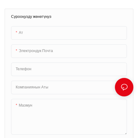
ыңгайлуу жана колдонуучуга
ыңгайлуу чечим. Накталай акча
Сурооңузду жөнөтүңүз
модулдары менен жабдылган
киоск кардарларга үзгүлтүксүз
жана натыйжалуу транзакция
Ат
тажрыйбасы үчүн накталай акча
менен төлөөгө мүмкүндүк берет.
Электрондук Почта
Телефон
Компаниянын Аты
Мазмун