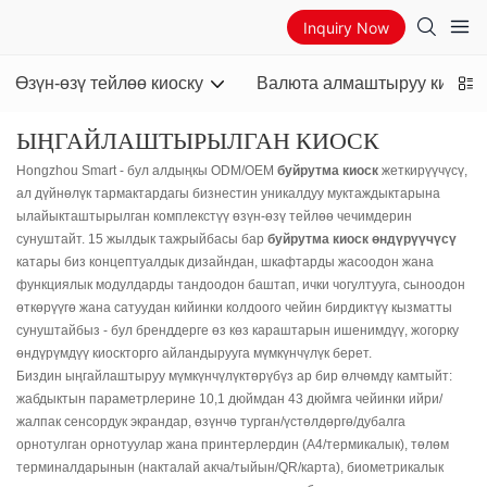
Inquiry Now
Өзүн-өзү тейлөө киоску
Валюта алмаштыруу киоску
ЫҢГАЙЛАШТЫРЫЛГАН КИОСК
Hongzhou Smart - бул алдыңкы ODM/OEM
буйрутма киоск
жеткирүүчүсү,
ал дүйнөлүк тармактардагы бизнестин уникалдуу муктаждыктарына
ылайыкташтырылган комплекстүү өзүн-өзү тейлөө чечимдерин
сунуштайт. 15 жылдык тажрыйбасы бар
буйрутма киоск өндүрүүчүсү
катары биз концептуалдык дизайндан, шкафтарды жасоодон жана
функциялык модулдарды тандоодон баштап, ички чогултууга, сыноодон
өткөрүүгө жана сатуудан кийинки колдоого чейин бирдиктүү кызматты
сунуштайбыз - бул бренддерге өз көз караштарын ишенимдүү, жогорку
өндүрүмдүү киоскторго айландырууга мүмкүнчүлүк берет.
Биздин ыңгайлаштыруу мүмкүнчүлүктөрүбүз ар бир өлчөмдү камтыйт:
жабдыктын параметрлерине 10,1 дюймдан 43 дюймга чейинки ийри/
жалпак сенсордук экрандар, өзүнчө турган/үстөлдөргө/дубалга
орнотулган орнотуулар жана принтерлердин (A4/термикалык), төлөм
терминалдарынын (накталай акча/тыйын/QR/карта), биометрикалык