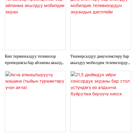
жайды башкарууну жакшыртат.
Бышыктыгы жана колдонуунун
оңойлугу үчүн иштелип чыккан ал
транзакцияларды жөнөкөйлөтөт,
күтүү убактысын кыскартат жана
жалпы кардарлардын
тажрыйбасын жакшыртат.
Көп терминалдуу телевизор
Универсалдуу дөңгөлөктөрү бар
проекциясы бар айланма акылдуу
акылдуу мобилдик телевизордун
мобилдик экран
экрандык дисплейи