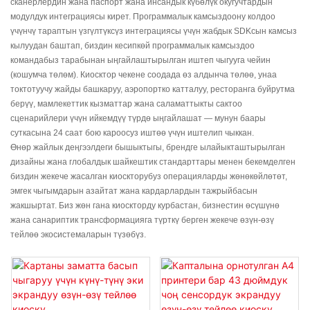
сканерлердин жана паспорт жана инсандык күбөлүк окугучтардын
модулдук интеграциясы кирет. Программалык камсыздоону колдоо
үчүнчү тараптын үзгүлтүксүз интеграциясы үчүн жабдык SDKсын камсыз
кылуудан баштап, биздин кесипкөй программалык камсыздоо
командабыз тарабынан ыңгайлаштырылган иштеп чыгууга чейин
(кошумча төлөм). Киосктор чекене соодада өз алдынча төлөө, унаа
токтотуучу жайды башкаруу, аэропортко катталуу, ресторанга буйрутма
берүү, мамлекеттик кызматтар жана саламаттыкты сактоо
сценарийлери үчүн ийкемдүү түрдө ыңгайлашат — мунун баары
суткасына 24 саат бою кароосуз иштөө үчүн иштелип чыккан.
Өнөр жайлык деңгээлдеги бышыктыгы, брендге ылайыкташтырылган
дизайны жана глобалдык шайкештик стандарттары менен бекемделген
биздин жекече жасалган киоскторубуз операцияларды жөнөкөйлөтөт,
эмгек чыгымдарын азайтат жана кардарлардын тажрыйбасын
жакшыртат. Биз жөн гана киоскторду курбастан, бизнестин өсүшүнө
жана санариптик трансформацияга түрткү берген жекече өзүн-өзү
тейлөө экосистемаларын түзөбүз.