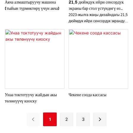
Акча алмаштыруучу машина
21,5 дюймдук ийри сенсордук
(тыйын түрмөктөрү үчүн акча)
экраны бар стол үстүндөгү өз
алдынча буйрутма берүүчү киоск
2023-жылга жаңы дизайндагы 21,5
дюймдук ийри сенсордук экрандуу
стол үстүндөгү өз алдынча
буйрутма берүүчү киоск, ресторан,
супермаркет, кофекана үчүн
Унаа токтотуучу жайдын акы
Чекене соода кассасы
төлөнүүчү киоску
1
2
3