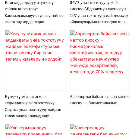
Камсыздандыруу өзүн-өзү
24/7 унаа токтотуучу жай
жогорулатат.
тунук чоң сенсордук дисплей жана
тейлөө киосктору:
киоску: Айдоочунун каттоосун
туруктуу каптал A4 принтери
камсыздандырууга заманбап
жана чыгуусун
Камсыздандыруу өзүн-өзү тейлөө
24/7 унаа токтотуучу жай киоскусу
менен ODM ылайыкташтырылган
мамиле
жөнөкөйлөштүрүү
киосктору кардарларга
айдоочулардын каттоосуна жана
киоск чечимин сунуштайбыз. 24/7
камсыздандыруу кызматтарына өз
чыгуусуна сутканын каалаган
кароосуз тейлөө үчүн идеалдуу,
алдынча жетүүнүн заманбап жана
убагында кемчиликсиз жана
жекече суроо-талаптар боюнча
ыңгайлуу жолун сунуштайт,
натыйжалуу чечимди сунуштайт.
суроолорду жөнөтүүгө кош
полисти башкаруу, дооматтарды
Унаа токтотуучу жайды
келиңиз!
берүү жана төлөмдөр сыяктуу
башкарууну жөнөкөйлөтүү үчүн
процесстерди жөнөкөйлөтөт.
иштелип чыккан, ал
Колдонуучуга ыңгайлуу
айдоочулардын ыңгайлуулугун
технологияны сутка бою иштөө
жогорулатат жана күтүү убактысын
мүмкүнчүлүгү менен
кыскартат.
айкалыштыруу менен, бул
киосктор кардарлардын
Күнү-түнү ачык асман
Аэропортко байланышсыз каттоо
тажрыйбасын жакшыртат жана
алдындагы унаа токтотуучу
киоску – биометрикалык
камсыздандыруу
жайдын эсеп-фактурасын төлөө
идентификация, реалдуу
Сырткы унаа токтотуучу жайдын
провайдерлеринин операциялык
киоску бир нече төлөм
убакыттагы кечигүүлөр жөнүндө
төлөм киоску төлөмдөрдү
натыйжалуулугун жогорулатат.
ыкмаларын колдойт
эскертмелер, кезектерди 70%
үзгүлтүксүз иштетүү үчүн ыңгайлуу,
тездетүү
өзүн-өзү тейлөө чечимин
сунуштоо менен унаа токтотуучу