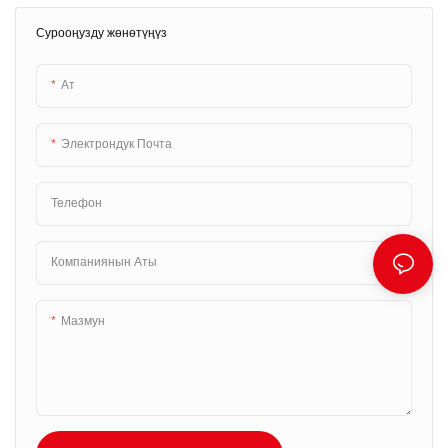
Сурооңузду жөнөтүңүз
Ат
Электрондук Почта
Телефон
Компаниянын Аты
Мазмун