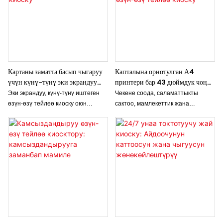
Картаны заматта басып чыгаруу
Капталына орнотулган А4
үчүн күнү-түнү эки экрандуу
принтери бар 43 дюймдук чоң
өзүн-өзү тейлөө киоску
сенсордук экрандуу өзүн-өзү
Эки экрандуу, күнү-түнү иштеген
Чекене соода, саламаттыкты
тейлөө киоску
өзүн-өзү тейлөө киоску оюн
сактоо, мамлекеттик жана
карталарын, бөлмө карталарын
коммерциялык жагдайларда
жана ачкычтарды күнү-түнү
үзгүлтүксүз өзүн-өзү тейлөө
ыңгайлуу түрдө берүүгө мүмкүндүк
операциялары үчүн иштелип
берет, ошол эле учурда эсептерди
чыккан, каптал A4 басып чыгаруу
үзгүлтүксүз төлөө
терминалы менен жабдылган
транзакцияларын колдойт. Анын
жогорку өндүрүмдүү 43 дюймдук
эки экрандуу дизайны ар кандай
чоң сенсордук экрандуу өзүн-өзү
тейлөө чөйрөлөрү үчүн
тейлөө киоску. Кесипкөй киоск
колдонуучулардын өз ара
фабрикасы катары биз көп
аракеттенүүсүн жана
көлөмдүү документтерди басып
операциялык натыйжалуулукту
чыгаруу муктаждыктары үчүн өтө