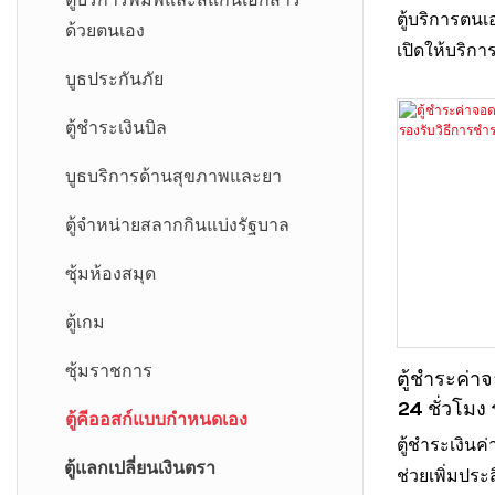
สำหรับพิมพ์
ตู้บริการตน
ด้วยตนเอง
เปิดให้บริกา
บูธประกันภัย
ช่วยให้การอ
และกุญแจเป
ตู้ชำระเงินบิล
สบายตลอด 24 
รองรับการท
บูธบริการด้านสุขภาพและยา
ได้อย่างราบ
ตู้จำหน่ายสลากกินแบ่งรัฐบาล
สองหน้าจอช่ว
ของผู้ใช้แล
ซุ้มห้องสมุด
ดำเนินงานส
ตู้เกม
การบริการท
ซุ้มราชการ
ตู้ชำระค่า
24 ชั่วโมง 
ตู้คีออสก์แบบกำหนดเอง
ชำระเงินห
ตู้ชำระเงิน
ตู้แลกเปลี่ยนเงินตรา
ช่วยเพิ่มปร