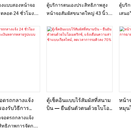
บัตรได้ทันที
พร้อมเครื่องพิมพ์ A4 ติดตั้ง
สำหรั
เองแบบสองหน้าจอ
ตู้บริการตนเองประสิทธิภาพสูง
ตู้บร
ด้านข้าง
รตลอด 24 ชั่วโมง
หน้าจอสัมผัสขนาดใหญ่ 43 นิ้ว
เสนอว
อกบัตรเกม บัตรห้อง
พร้อมเครื่องพิมพ์ A4 ด้านข้าง
สบายส
็นไปอย่างสะดวก
ออกแบบมาเพื่อการใช้งาน
บริกา
ชั่วโมง พร้อมทั้ง
บริการตนเองอย่างราบรื่นใน
ช่วยล
ำธุรกรรมชำระบิล
ธุรกิจค้าปลีก การดูแลสุขภาพ
จัดกา
รื่น การออกแบบแบบ
หน่วยงานรัฐบาล และเชิง
และก
ยเพิ่มปฏิสัมพันธ์
พาณิชย์ ในฐานะโรงงานผลิตตู้
ผสานเ
ะประสิทธิภาพการ
บริการตนเองมืออาชีพ เราให้
กับกา
ำหรับสภาพแวดล้อม
บริการออกแบบและผลิตตู้บริการ
ชั่วโมง
ี่หลากหลาย
ตนเองแบบกำหนดเอง (ODM)
ประส
พร้อมหน้าจอสัมผัสขนาดใหญ่
ปรับป
จอดรถกลางแจ้ง
ตู้เช็คอินแบบไร้สัมผัสที่สนาม
หน้า
คมชัดเป็นพิเศษและเครื่องพิมพ์
งานสำ
รองรับวิธีการ
บิน – ยืนยันตัวตนด้วยไบโอ
หมุน
A4 ด้านข้างที่เสถียร เพื่อตอบ
ลากหลายรูปแบบ
เมตริกซ์, แจ้งเตือนความล่า
ยังที
ค่าจอดรถกลางแจ้ง
สนองความต้องการการพิมพ์
ช้าแบบเรียลไทม์, ลดเวลา
ะสิทธิภาพการจัดการ
เอกสารปริมาณมาก เหมาะอย่าง