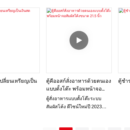
การรอคิวลง 70%
วยการนำเสนอ
ยิ่งสำหรับบริการอัตโนมัติตลอด
ริการตนเองที่
24 ชั่วโมง 7 วันต่อสัปดาห์ ยินดี
ละราบรื่น
ต้อนรับสอบถามข้อมูลเพิ่มเติม
พื่อความทนทาน
สำหรับความต้องการที่กำหนด
าย ช่วยลดความยุ่ง
เอง!
ธุรกรรม ลดเวลา
ดับประสบการณ์
ูกค้า
ปลี่ยนเหรียญเป็น
ตู้คีออสก์สั่งอาหารด้วยตนเอง
ตู้ช
แบบตั้งโต๊ะ พร้อมหน้าจอ
สัมผัสโค้งขนาด 21.5 นิ้ว
ตู้สั่งอาหารแบบตั้งโต๊ะระบบ
สัมผัสโค้ง ดีไซน์ใหม่ปี 2023
เหมาะสำหรับร้านอาหาร ซูเปอร์
มาร์เก็ต ร้านกาแฟ