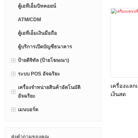
ที่จอดรถ ด้
ตู้เอทีเอ็มบิทคอยน์
โซลูชันแบบบ
ATM/CDM
สะดวกสบายแ
ออกแบบมาเ
ตู้เอทีเอ็มเงินมือถือ
และใช้งานง่
ยากในการทำ
ตู้บริการเปิดบัญชีธนาคาร
รอ และยกระ
+
ป้ายดิจิทัล (ป้ายโฆษณา)
โดยรวมของล
+
ระบบ POS อัจฉริยะ
ป้ายดิจิทัลกลางแจ้ง
เครื่องแลกเ
เครื่องจำหน่ายสินค้าอัตโนมัติ
ป้ายดิจิทัลภายในอาคาร
เครื่อง POS แบบพกพา
+
เงินสด
อัจฉริยะ
สมาร์ททีวีมือถือ
ระบบ POS แบบตั้งโต๊ะ
+
เมนบอร์ด
เครื่องขายพิซซ่าอัตโนมัติ
เครื่องจำหน่ายบุหรี่ไฟฟ้า/บุหรี่
เมนบอร์ดแอนดรอยด์
อิเล็กทรอนิกส์
ส่งคำถามของคุณ
เมนบอร์ดอุตสาหกรรม X86