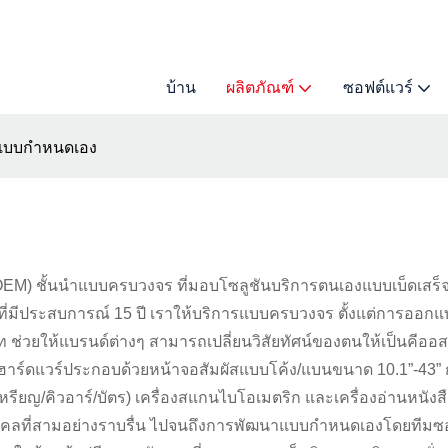
บ้าน
ผลิตภัณฑ์
ซอฟต์แวร์
ก์แบบกำหนดเอง
M) ชั้นนำแบบครบวงจร ที่มอบโซลูชันบริการตนเองแบบเบ็ดเสร็จ
ที่มีประสบการณ์ 15 ปี เราให้บริการแบบครบวงจร ตั้งแต่การออกแบ
ให้แบรนด์ต่างๆ สามารถเปลี่ยนวิสัยทัศน์ของตนให้เป็นคีออสที่ม
ร์ดแวร์ประกอบด้วยหน้าจอสัมผัสแบบโค้ง/แบนขนาด 10.1”-43” การ
สด/เหรียญ/คิวอาร์/บัตร) เครื่องสแกนไบโอเมตริก และเครื่องอ่าน
ลที่สามอย่างราบรื่น ไปจนถึงการพัฒนาแบบกำหนดเองโดยทีมซอฟต์แว