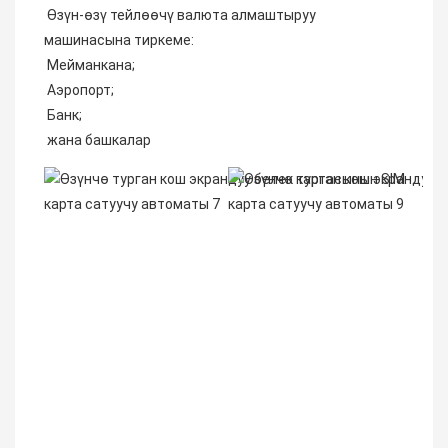
 Өзүн-өзү тейлөөчү валюта алмаштыруу 
машинасына тиркеме:
 Мейманкана;
 Аэропорт;
 Банк;
 жана башкалар 