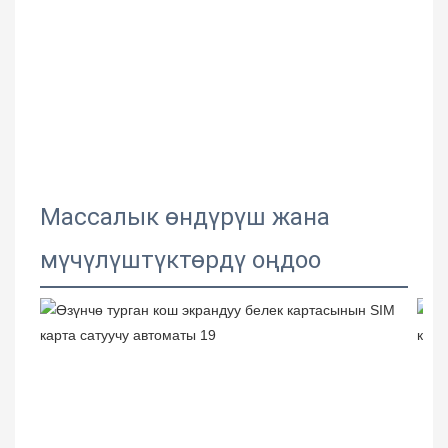
Массалык өндүрүш жана
мүчүлүштүктөрдү оңдоо