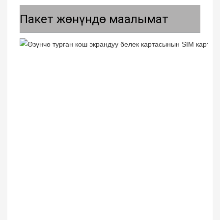
Пакет жөнүндө маалымат