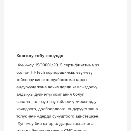
Хонгжоу тобу жөнүндө
 Хунчжоу, ISO9001:2015 сертификатына ээ 
болгон HI-Tech корпорациясы, өзүн-өзү 
тейлөөчү киоскторду/банкоматтарды 
өндүрүүчү жана чечимдерди камсыздоочу 
алдыңкы дүйнөлүк компания болуп 
саналат, ал өзүн-өзү тейлөөчү киоскторду 
изилдөөгө, долбоорлоого, өндүрүүгө жана 
толук чечимдерди сунуштоого адистешкен.
 Хунчжоу бир катар алдыңкы тактыктагы 
металл барактары жана CNC станок 