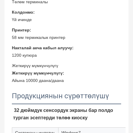
Төлөм терминалы
Колдонмо:
Үй ичинде
Принтер:
58 мм термикалык принтер
Накталай акча кабыл алуучу:
1200 купюра
Жеткирүү мүмкүнчүлүгү
Жеткирүү мүмкүнчүлүгү:
Айына 10000 даана/даана
Продукциянын сүрөттөлүшү
32 дюймдук сенсордук экраны бар полдо
турган эсептерди төлөө киоску
Системаны иштетүү
Windows7