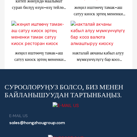
китеп жөнүндө маалымат
сурап билүү өзүн-өзү тейлөө
жеңил иштөөчү тамак-аш
киоску
сатуу киоск эртең мененки
тамак сатуу киоск ресторан
киоск1
жеңил иштөөчү тамак-аш
накталай акчаны кабыл алуу
сатуу киоск эртең мененки
мүмкүнчүлүгү бар кооз
тамак сатуу киоск ресторан
валюта алмаштыруу киоску
киоск
СУРООЛОРУҢУЗ БОЛСО, БИЗ МЕНЕН
БАЙЛАНЫШУУДАН ТАРТЫНБАҢЫЗ.
E-MAIL US
sales@hongzhougroup.com