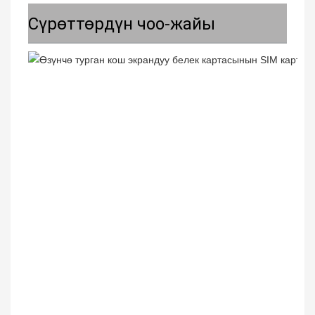
Сүрөттөрдүн чоо-жайы