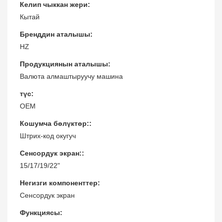
Келип чыккан жери:
Кытай
Бренддин аталышы:
HZ
Продукциянын аталышы:
Валюта алмаштыруучу машина
түс:
OEM
Кошумча бөлүктөр::
Штрих-код окугуч
Сенсордук экран::
15/17/19/22"
Негизги компоненттер:
Сенсордук экран
Функциясы: