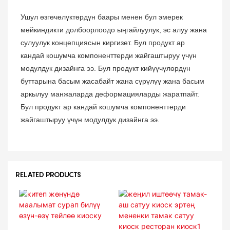
Ушул өзгөчөлүктөрдүн баары менен бул эмерек
мейкиндикти долбоорлоодо ыңгайлуулук, эс алуу жана
сулуулук концепциясын киргизет. Бул продукт ар
кандай кошумча компоненттерди жайгаштыруу үчүн
модулдук дизайнга ээ. Бул продукт кийүүчүлөрдүн
буттарына басым жасабайт жана сүрүлүү жана басым
аркылуу манжаларда деформацияларды жаратпайт.
Бул продукт ар кандай кошумча компоненттерди
жайгаштыруу үчүн модулдук дизайнга ээ.
RELATED PRODUCTS