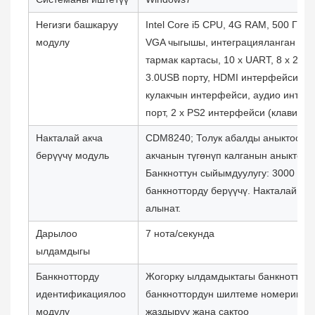
Негизги башкаруу
Intel Core i5 CPU, 4G RAM, 500 ГБ H
модулу
VGA чыгышы, интеграцияланган үн 
тармак картасы, 10 x UART, 8 x 2.0 U
3.0USB порту, HDMI интерфейси, м
кулакчын интерфейси, аудио интер
порт, 2 x PS2 интерфейси (клавиату
Накталай акча
CDM8240; Толук абалды аныктоо жа
берүүчү модуль
акчанын түгөнүп калганын аныктоо,
Банкноттун сыйымдуулугу: 3000 даа
банкнотторду берүүчү. Накталай ак
алынат.
Дарылоо
7 нота/секунда
ылдамдыгы
Банкнотторду
Жогорку ылдамдыктагы банкноттор
идентификациялоо
банкноттордун шилтеме номерин ск
модулу
жаздыруу жана сактоо