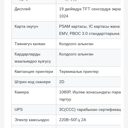
Дисплей
19 дюймдук TFT сенсордук экран, ч
1024
Карта окугуч
PSAM картасы, IC картасы жана Ma
EMV, PBOC 3.0 стандарттарына жоо
Төөнөгүч калкан
Колдоого алынган
Кардарларды
Колдоого алынган
маалымдоо күзгүсү
Квитанция принтери
Термикалык принтер
Штрих-код сканери
2D
Камера
1080P, Иштөө зонасындагы параном
тартуу
UPS
3C(CCC) тарабынан сертификациял
Электр камсыздоо
220В~50Гц 2А