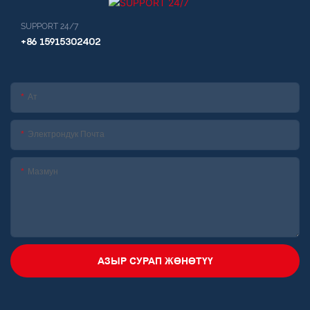
SUPPORT 24/7
+86 15915302402
Ат
Электрондук Почта
Мазмун
АЗЫР СУРАП ЖӨНӨТҮҮ