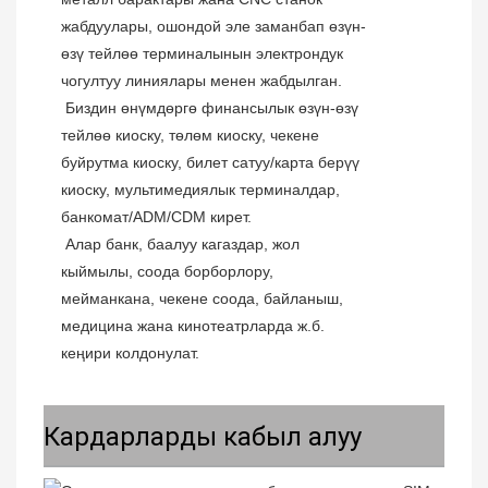
жабдуулары, ошондой эле заманбап өзүн-
өзү тейлөө терминалынын электрондук 
чогултуу линиялары менен жабдылган.
 Биздин өнүмдөргө финансылык өзүн-өзү 
тейлөө киоску, төлөм киоску, чекене 
буйрутма киоску, билет сатуу/карта берүү 
киоску, мультимедиялык терминалдар, 
банкомат/ADM/CDM кирет.
 Алар банк, баалуу кагаздар, жол 
кыймылы, соода борборлору, 
мейманкана, чекене соода, байланыш, 
медицина жана кинотеатрларда ж.б. 
кеңири колдонулат. 
Кардарларды кабыл алуу