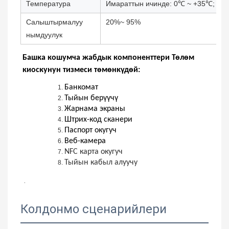
Температура
Имараттын ичинде: 0℃ ~ +35℃;
Салыштырмалуу
20%~ 95%
нымдуулук
Башка кошумча жабдык компоненттери Төлөм
киоскунун тизмеси төмөнкүдөй:
Банкомат
Тыйын берүүчү
Жарнама экраны
Штрих-код сканери
Паспорт окугуч
Веб-камера
NFC карта окугуч
Тыйын кабыл алуучу
 .
Колдонмо сценарийлери