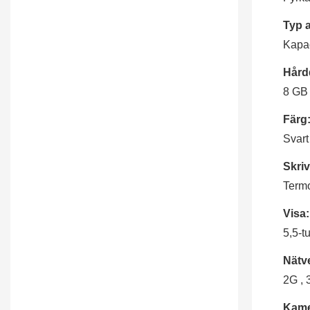
Typ 
Kapac
Hård
8 GB
Färg
Svart
Skriv
Termo
Visa:
5,5-t
Nätv
2G , 
Kame