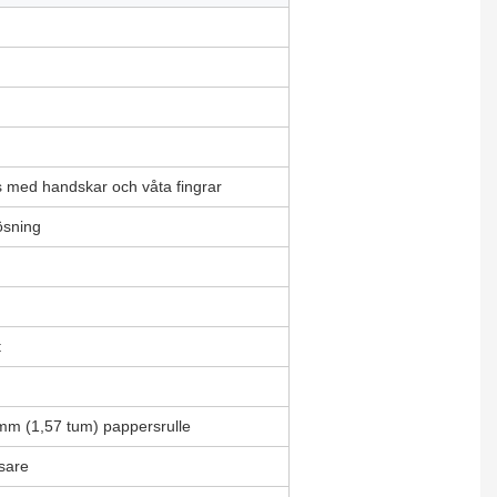
s med handskar och våta fingrar
ösning
t
mm (1,57 tum) pappersrulle
äsare