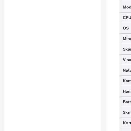
Mode
CP
OS
Min
Skä
Vis
Nät
Kam
Ha
Batt
Skri
Kort