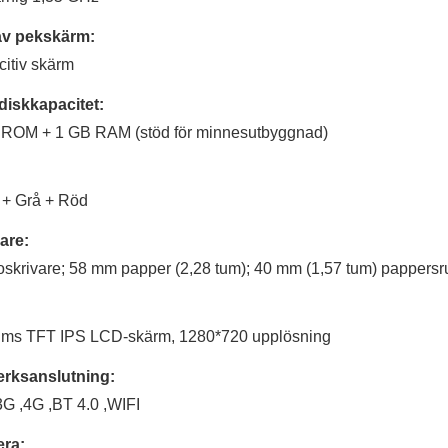
av pekskärm:
itiv skärm
diskkapacitet:
 ROM + 1 GB RAM (stöd för minnesutbyggnad)
:
 + Grå + Röd
are:
skrivare; 58 mm papper (2,28 tum); 40 mm (1,57 tum) pappersru
ums TFT IPS LCD-skärm, 1280*720 upplösning
erksanslutning:
3G ,4G ,BT 4.0 ,WIFI
ra: