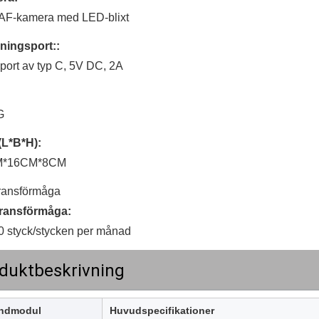
AF-kamera med LED-blixt
ningsport::
ort av typ C, 5V DC, 2A
G
(L*B*H):
M*16CM*8CM
ransförmåga
ransförmåga:
 styck/stycken per månad
duktbeskrivning
ndmodul
Huvudspecifikationer