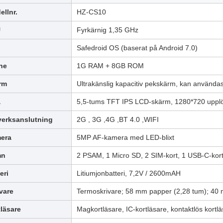
llnr.
HZ-CS10
U
Fyrkärnig 1,35 GHz
Safedroid OS (baserat på Android 7.0)
ne
1G RAM + 8GB ROM
rm
Ultrakänslig kapacitiv pekskärm, kan använda
a
5,5-tums TFT IPS LCD-skärm, 1280*720 uppl
verksanslutning
2G , 3G ,4G ,BT 4.0 ,WIFI
era
5MP AF-kamera med LED-blixt
mn
2 PSAM, 1 Micro SD, 2 SIM-kort, 1 USB-C-kor
eri
Litiumjonbatteri, 7,2V / 2600mAH
vare
Termoskrivare; 58 mm papper (2,28 tum); 40 
läsare
Magkortläsare, IC-kortläsare, kontaktlös kortl