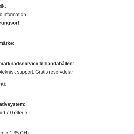
ikt
information
rungsort:
märke:
marknadsservice tillhandahållen:
teknisk support, Gratis reservdelar
ti:
ativsystem:
id 7.0 eller 5.1
:
rnig 1,35 GHz