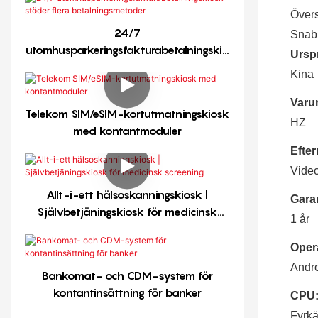
Övers
24/7
Snabb
utomhusparkeringsfakturabetalningskio
Ursp
sk stöder flera betalningsmetoder
Kina
Varu
Telekom SIM/eSIM-kortutmatningskiosk
HZ
med kontantmoduler
Efter
Video
Allt-i-ett hälsoskanningskiosk |
Garan
Självbetjäningskiosk för medicinsk
1 år
screening
Oper
Andro
Bankomat- och CDM-system för
kontantinsättning för banker
CPU
Fyrkä