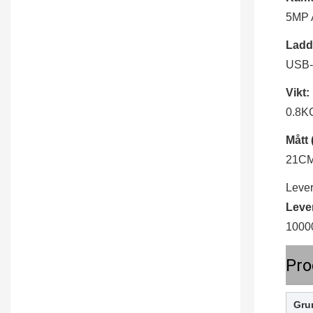
5MP 
Ladd
USB-p
Vikt:
0.8K
Mått 
21C
Leve
Leve
10000
Pro
Gru