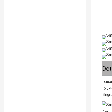
Det
Smar
5,5-
fingr