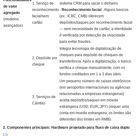
Funcionalidades
1. Serviço de
sistema CRM para sacar o dinheiro.
de valor
reconhecimento
-
Reconhecimento facial
: Alguns bancos
agregado
facial/sem
(ex.: ICBC, CMB) oferecem
(modelos
cartão
depósitos/saques por reconhecimento facial
avançados)
— sem necessidade de cartão; a identidade
é verificada por detecção de vivacidade
para evitar fraudes.
Integra tecnologia de digitalização de
cheques para depósito de cheques de
2. Depósito por
transferência. Após a digitalização, o banco
cheque
verifica o cheque manualmente, com os
fundos creditados em 1 a 3 dias úteis.
Um pequeno número de caixas eletrônicos
(em aeroportos internacionais ou agências
relacionadas a empresas estrangeiras)
3. Serviços de
aceita depósitos/saques em moeda
Câmbio
estrangeira (USD, EUR, JPY) (requer uma
conta em moeda estrangeira; os limites são
diferentes dos limites em RMB).
2. Componentes principais: Hardware projetado para fluxo de caixa duplo