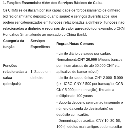
1. Funções Essenciais: Além dos Serviços Básicos de Caixa
Os CRMs se destacam por sua capacidade de "processamento de dinheiro
bidirecional" (tanto depósito quanto saque) e serviços diversificados, que
podem ser categorizados em
funções relacionadas a dinheiro
,
funções não
relacionadas a dinheiro
e
recursos de valor agregado
(por exemplo, o CRM
Hongzhou Smart atende ao mercado do China Bank):
Categoria da
Serviços
Regras/Notas Comuns
função
Específicos
- Limite diário de saque por cartão:
Normalmente
CNY 20,000
(Alguns bancos
Funções
permitem ajustes de até 50.000 CNY via
relacionadas a
1. Saque em
aplicativo de banco móvel).
caixa
dinheiro
- Limite de saque único: CNY 2.000–5.000
(principais)
(ex.: ICBC: CNY 2.500 por transação; CCB:
CNY 5.000 por transação), limitado a
múltiplos de 100 yuans.
- Suporta depósito sem cartão (inserindo o
número da conta do destinatário) ou
depósito com cartão.
- Denominações aceitas: CNY 10, 20, 50,
100 (modelos mais antigos podem aceitar