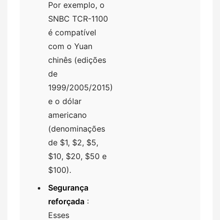
Por exemplo, o
SNBC TCR-1100
é compatível
com o Yuan
chinês (edições
de
1999/2005/2015)
e o dólar
americano
(denominações
de $1, $2, $5,
$10, $20, $50 e
$100).
Segurança
reforçada
:
Esses