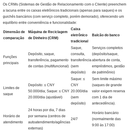
Os CRMs (Sistemas de Gestão de Relacionamento com o Cliente) preenchem
a lacuna entre os caixas eletrônicos tradicionais (apenas para saques) e os
guichês bancários (com serviço completo, porém demorado), oferecendo um
equilíbrio entre conveniência e funcionalidade:
Caixa
Dimensão de
Máquina de Reciclagem
eletrônico
Balcão do banco
comparação
de Dinheiro (CRM)
tradicional
Saque,
Serviços completos
Depósito, saque,
consulta,
(depósito/saque,
Funções
transferência, pagamento
transferência
abertura de conta,
principais
de contas (multifuncional)
(sem
empréstimos, gestão
depósito)
de patrimônio)
Saque: ≤
Sem limite máximo
Depósito: ≤ CNY
CNY
(saques de grande
Limites de
50.000/dia; Saque: ≤ CNY
20.000/dia
valor exigem reserva
saque
20.000/dia (ajustável)
(sem
com 1 dia de
depósito)
antecedência).
24 horas por dia, 7 dias
Horário bancário
Horário de
por semana (centros de
24/7
(normalmente das
atendimento
autoatendimento/agências
9:00 às 17:00)
externas)