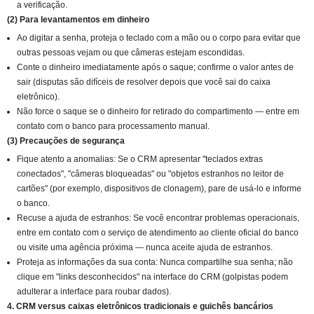
a verificação.
(2) Para levantamentos em dinheiro
Ao digitar a senha, proteja o teclado com a mão ou o corpo para evitar que
outras pessoas vejam ou que câmeras estejam escondidas.
Conte o dinheiro imediatamente após o saque; confirme o valor antes de
sair (disputas são difíceis de resolver depois que você sai do caixa
eletrônico).
Não force o saque se o dinheiro for retirado do compartimento — entre em
contato com o banco para processamento manual.
(3) Precauções de segurança
Fique atento a anomalias: Se o CRM apresentar "teclados extras
conectados", "câmeras bloqueadas" ou "objetos estranhos no leitor de
cartões" (por exemplo, dispositivos de clonagem), pare de usá-lo e informe
o banco.
Recuse a ajuda de estranhos: Se você encontrar problemas operacionais,
entre em contato com o serviço de atendimento ao cliente oficial do banco
ou visite uma agência próxima — nunca aceite ajuda de estranhos.
Proteja as informações da sua conta: Nunca compartilhe sua senha; não
clique em "links desconhecidos" na interface do CRM (golpistas podem
adulterar a interface para roubar dados).
4. CRM versus caixas eletrônicos tradicionais e guichês bancários