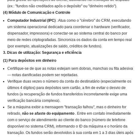
(ex.: "fundos não creditados após o depósito" ou "dinheiro retido").
(4) Módulo de Comunicação e Controle
Computador Industrial (IPC)
: Atua como o "cérebro" do CRM, executando
um sistema operacional dedicado para coordenar o hardware (verificador,
dispensador, impressora) e conectar-se ao sistema central do banco por
meio de redes criptografadas. Sincroniza os dados da conta em tempo real
(por exemplo, atualizações de saldo, créditos de fundos).
3. Dicas de utilização: Segurança e eficiência
(1) Para depósitos em dinheiro
Certifique-se de que as notas estejam sem dobras, manchas ou fita adesiva
— notas danificadas podem ser rejeitadas.
Verifique duas vezes o número da conta do destinatário (especialmente os
últimos 4 dígitos) para depósitos sem cartão, a fim de evitar o desvio de
fundos (a recuperação de fundos transferidos incorretamente exige uma
verificação bancária complexa).
Se a máquina exibir a mensagem "transação falhou", mas o dinheiro for
retirado,
não se afaste do equipamento
. Entre em contato imediatamente
com o serviço de atendimento ao cliente do banco (número de telefone
disponível no sistema CRM), informando o ID da máquina e o horário da
transação. Os fundos serão devolvidos à sua conta em 1 a 3 dias úteis após