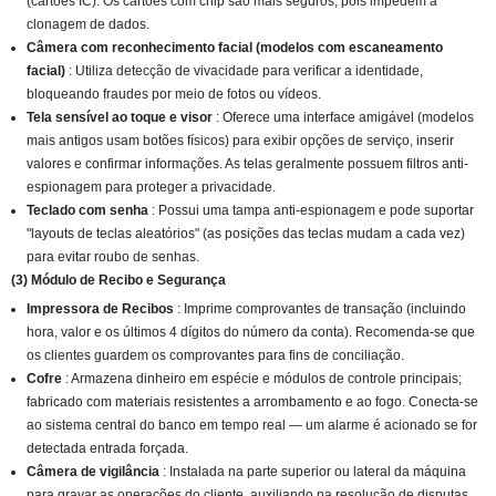
(cartões IC). Os cartões com chip são mais seguros, pois impedem a
clonagem de dados.
Câmera com reconhecimento facial (modelos com escaneamento
facial)
: Utiliza detecção de vivacidade para verificar a identidade,
bloqueando fraudes por meio de fotos ou vídeos.
Tela sensível ao toque e visor
: Oferece uma interface amigável (modelos
mais antigos usam botões físicos) para exibir opções de serviço, inserir
valores e confirmar informações. As telas geralmente possuem filtros anti-
espionagem para proteger a privacidade.
Teclado com senha
: Possui uma tampa anti-espionagem e pode suportar
"layouts de teclas aleatórios" (as posições das teclas mudam a cada vez)
para evitar roubo de senhas.
(3) Módulo de Recibo e Segurança
Impressora de Recibos
: Imprime comprovantes de transação (incluindo
hora, valor e os últimos 4 dígitos do número da conta). Recomenda-se que
os clientes guardem os comprovantes para fins de conciliação.
Cofre
: Armazena dinheiro em espécie e módulos de controle principais;
fabricado com materiais resistentes a arrombamento e ao fogo. Conecta-se
ao sistema central do banco em tempo real — um alarme é acionado se for
detectada entrada forçada.
Câmera de vigilância
: Instalada na parte superior ou lateral da máquina
para gravar as operações do cliente, auxiliando na resolução de disputas