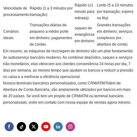
Rápido (≤1
Lento (5 a 10 minutos
Velocidade de
Rápido (1 a 3 minutos por
minuto para
por transação; espera
processamento
transação)
retirada)
na fila)
Transações diárias de
Grandes transações
saques de
Cenários
pequeno a médio porte
em dinheiro, serviços
emergência
ideais
em dinheiro, pagamentos
complexos (ex.:
em dinheiro
de contas.
abertura de conta)
Em resumo, as máquinas de reciclagem de dinheiro são um pilar fundamental
do autosserviço bancário moderno. Ao combinar depósitos, saques e serviços
não monetários, elas oferecem aos clientes conveniência 24 horas por dia, 7
dias por semana, ao mesmo tempo que ajudam os bancos a reduzir a pressão
no caixa e a melhorar a eficiência operacional.
Nossos terminais bancários personalizados, como CRM/ATM/Totem de
Abertura de Conta Bancária, são amplamente utilizados por bancos em mais
de 20 países. Se você tem um projeto de CRM/ATM ou terminal bancário
personalizado, entre em contato com nossa equipe de vendas agora mesmo.